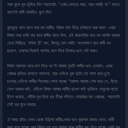
নরম বুকে মুখ ডুবিয়ে দিল শয়তানটা. “এবার ভেতরে আয়, আর পারছি না.” বলতে
বলতেই মামী সায়াটাও খুলে দিল.
কুচকুচে কাল বালে ভরা গুদ মামীর. বিমান হাত দিয়ে চটকাতে শুরু করল. এবার
বিমান তার ধনটা বার করে মামীর হাতে দিল. এই জায়গাটায় মনে হল মালটা আমার
চেয়ে পিছিয়ে. সাইজ 5” মত. কিন্তু বেশ মোটা. অনেকক্ষণ ধরে মামী ধন
ছানলে. তারপর নিজেই আগায় ছেপ দিয়ে নিজের গুদে সেট করল.
বিমান আস্তে করে চাপ দিয়ে ধন টা আমার যুবতী মামীর গুদে ঢোকাল. এবার
কোমর দুলিয়ে থাপাতে লাগলো. আর ওদিকে বুক দুটো তো পালা করে চুষে
চলেছে.ওদিকে মামীর শিতকার শোনা যাচ্ছে “আহ্হ্হ আমায় শেষ করে দে, ছিড়ে
ফেল আমার মাই. এদিকে বিমান আমার মামীর দুধেল মাই দুটোকে বেলুনের মতো
চিপে ধরেছে, বোঁটার মুখ দিয়ে দুধ তীব্র গতিতে ফোয়ারার মত বেরচ্ছে. শয়তানটা
সেই দুধ মুখে মাখছে.
ঐ সময় হটাত ফোন বেজে উঠলো মামীর.কথা শুনে বুঝলাম মামার ফোন. মামী
কথা বলে যাচ্ছে আর বিমান চুপ চাপ আমার পারু মামীর বুক টেনে যাচ্ছে.একটু পর