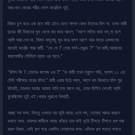
আর কত মেয়ের শরীর ভোগ করেছিস তুই.
বিমান চুপ করে এক মনে মাই টেনে যেতে লাগল কোন উত্তর দিল না. তখন মামী
দুধের বাঁট বিমানের মুখ থেকে বার করে আনল, “আগে সত্যি কথা বল,না হলে
আমি আর দেব না. বিমান কাচুমাচু মুখ করে বলল আগে আর মাত্র একজনের
সাথেই করেছি পারু মামী. “কে সে ? তোর গার্ল-ফ্রেন্ড ?” “না মামী,আমাদের
বায়লোজীর মৌমিতা ম্যাম এর সাথে.”
“বলিস কি ? তোদের কলেজ এর ?” “না মামী তখন স্কুলে পড়ি, ক্লাস ১২ এর
টেস্ট পরীক্ষার পরের ঘটনা.” মামী এবার উঠে বসল, আগে বল কিভাবে ঘটল পুর
ঘটনাটা, তারপর আবার আমায় পাবি তার আগে নয়, তোর স্টাইল দেখেই আমি
বুঝেছিলাম তুই এই খেলায় পুরানো খিলাড়ী.
আচ্ছ সব বলব. কিন্তু ওভাবে নয় তুমি কাছে এসে বস, তোমায় আদর করতে
করতে বলব. তারপর মামীকে কাছে বসিয়ে তার মাই দুটো টিপতে টিপতে গল্প শুরু
করল বিমান. সেই গল্প পরে একদিন তোমাদের বলব. এদিকে গল্প শুনতে শুনতে