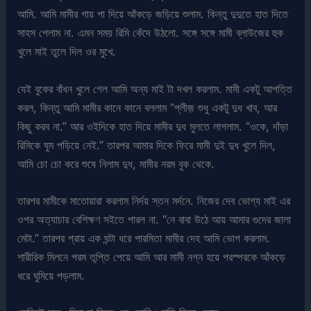
আমি. আমি মামীর গায় পা দিয়ে আঁকড়ে জড়িয়ে শুলাম. কিন্তু দুদুতে হাত দিতে
সাহস পেলাম না. এমন সময় রিমি কেঁদে উঠলো. সঙ্গে সঙ্গে মামী ব্লাউজের হুক
খুলে মাই তুলে দিল ওর মুখে.
যেই বুকের বাঁধন খুলে গেল আমি অন্য মাই টা দখল করলাম. মামী একটু আপত্তি
করল, কিন্তু আমি মামীর কানে কানে বললাম “প্লীজ় শুধু একটু দুধ খাব, আর
কিছু করব না.” আর ওইদিকে হাত দিয়ে মামীর দুধ মুলতে লাগলাম. “ওকে, দাঁড়া
রিমিকে ঘুম পড়িয়ে নেই.” তারপর আমার দিকে ফিরে মামী দুই দুধ খুলে দিল,
আমি চো চো করে শুষে নিলাম দুধ, মামীর নরম বুক থেকে.
তারপর মামীকে মাতোয়ারা করলাম নির্দয় স্তন মর্দনে. নিজের দেব ভোগ্য মাই এর
ওপর অত্যাচার বেশিক্ষণ সইতে পারল না. “নে বাবা উঠে আয় আমার গুদের জালা
মেটা.” তারপর প্রায় এক ঘন্টা ধরে পারমিতা মামীর দেহ আমি ভোগ করলাম.
শারীরিক মিলনে পরম তৃপ্তি পেয়ে আমি আর মামী নগ্ন হয়ে পরস্পরকে আঁকড়ে
ধরে ঘুমিয়ে পড়লাম.