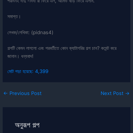
পরদিনই দাদু -দিদা রা ফিরে এল, আমিও বাড়ি ফিরে এলাম.
সমাপ্ত।
লেখক/লেখিকা: (pidnas4)
গল্পটি কেমন লাগলো এবং পরবর্তীতে কোন ক্যাটাগরির গল্প চান? কমেন্ট করে
জানান। ধন্যবাদ!
মোট পড়া হয়েছে:
4,399
←
Previous Post
Next Post
→
অনুরূপ গল্প