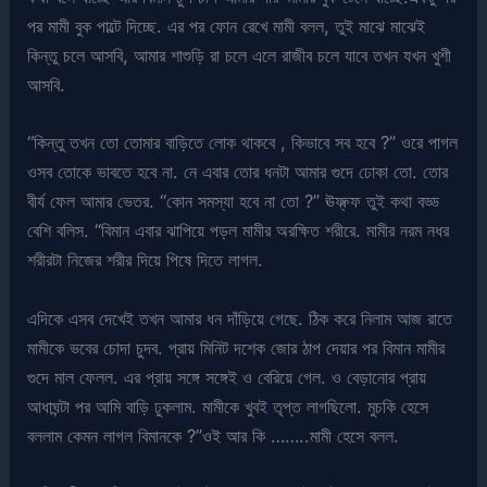
পর মামী বুক পাল্টে দিচ্ছে. এর পর ফোন রেখে মামী বলল, তুই মাঝে মাঝেই
কিন্তু চলে আসবি, আমার শাশুড়ি রা চলে এলে রাজীব চলে যাবে তখন যখন খুশী
আসবি.
“কিন্তু তখন তো তোমার বাড়িতে লোক থাকবে , কিভাবে সব হবে ?” ওরে পাগল
ওসব তোকে ভাবতে হবে না. নে এবার তোর ধনটা আমার গুদে ঢোকা তো. তোর
বীর্য ফেল আমার ভেতর. “কোন সমস্যা হবে না তো ?” ঊফ্ফ্ফ তুই কথা বড্ড
বেশি বলিস. “বিমান এবার ঝাপিয়ে পড়ল মামীর অরক্ষিত শরীরে. মামীর নরম নধর
শরীরটা নিজের শরীর দিয়ে পিষে দিতে লাগল.
এদিকে এসব দেখেই তখন আমার ধন দাঁড়িয়ে গেছে. ঠিক করে নিলাম আজ রাতে
মামীকে ভবের চোদা চুদব. প্রায় মিনিট দশেক জোর ঠাপ দেয়ার পর বিমান মামীর
গুদে মাল ফেলল. এর প্রায় সঙ্গে সঙ্গেই ও বেরিয়ে গেল. ও বেড়ানোর প্রায়
আধাঘন্টা পর আমি বাড়ি ঢুকলাম. মামীকে খুবই তৃপ্ত লাগছিলো. মুচকি হেসে
বললাম কেমন লাগল বিমানকে ?”ওই আর কি ……..মামী হেসে বলল.