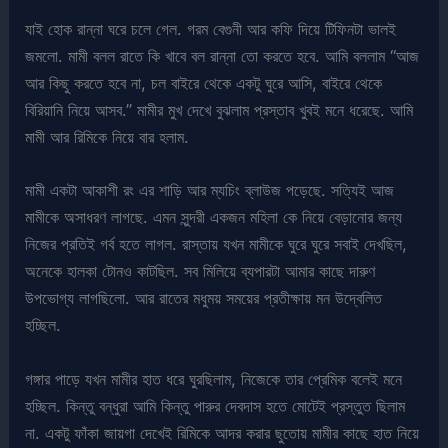
যাই হোক রান্না ঘরে চলে গেল. গরম বেগুনী আর কফি দিয়ে টিফিনটা ভালই
জমলো. মামী বলল রাতে কি খাবে বল রান্না তো করতে হবে. আমি বললাম “আজ
আর কিছু করতে হবে না, চল বাইরে থেকে একটু ঘুরে আসি, বাইরে থেকে
বিরিয়ানি নিয়ে আসব.” মামীর মুখ দেখে বুঝলাম প্রস্তাব খুবই মনে ধরেছে. আমি
মামী আর রিমিকে নিয়ে বার হলাম.
মামী একটা আকাশী রং এর শাড়ি আর ম্যচিং ব্লাউজ পড়েছে. সত্যিই আজ
মামীকে অসাধরণ লাগছে. এমন সুন্দরী একজন মহিলা কে নিয়ে বেড়ানোর জন্য
নিজের প্রতিই গর্ব হতে লাগল. রাস্তায় যখন মামীকে ঘুরে ঘুরে সবাই দেখছিল,
অনেকে হালকা টোনও কাটছিল. সব মিলিয়ে ব্যপারটা আমার কাছে দারুণ
উপভোগ্য লাগছিলো. আর রাতের মধুময় সময়ের প্রতীক্ষায় মন উদ্বেলিত
হচ্ছিল.
গঙ্গার পাড়ে যখন মামীর হাত ধরে ঘুরছিলাম, নিজেকে তার প্রেমিক বলেই মনে
হচ্ছিল. কিন্তু বন্ধুরা আমি কিন্তু পারুর দেবদাস হতে মোটেই প্রস্তুত ছিলাম
না. একটু ফাঁকা জায়গা দেখেই রিমিকে আদর করার ছুতোয় মামীর কাছে হাত নিয়ে