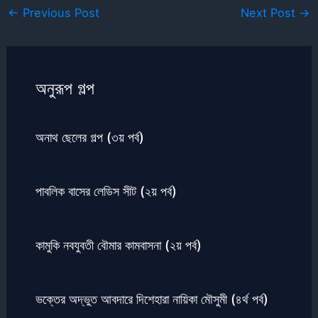
←
Previous Post
Next Post
→
অনুরূপ গল্প
অনাথ ছেলের গল্প (৩য় পর্ব)
পাবলিক বাসের লেডিস সীট (২য় পর্ব)
কামুকি নবযুবতী বৌমার কামবাসনা (২য় পর্ব)
ভক্তের অদ্ভুত আবদারে দিশেহারা নায়িকা মৌসুমী (৪র্থ পর্ব)