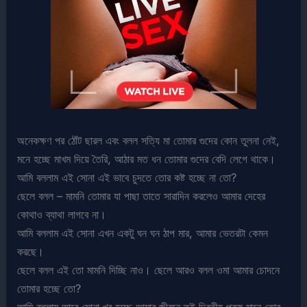
অনেকক্ষণ পর ঠোঁট ছারল এবং বলল সত্যি মা তোমার গুদের কোন তুলনা নেই,
মনে হচ্ছে মাখম দিয়ে তৈরি, আঠার মত ধন তোমার গুদের বেদি লেগে থাকে।
আমি বললাম এই সোনা এই ভাবে চুদতে তোর কষ্ট হচ্ছে না তো?
ছেলে বলল – মামনি তোমার যা পাছা তাতে সারাদিন করলেও আমার দেহের
কোথাও ব্যাথা লাগবে না।
আমি বললাম এই সোনা এখন একটু ঘন ঘন ঠাপ মার, আমার ভেতরটা কেমন
করছে।
ছেলে বলল এই তো মামনি দিচ্ছি নাও। ছেলে আরও বলল ওমা আমার চোদনে
তোমার হচ্ছে তো?