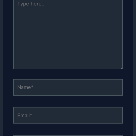
here..
Name*
Email*