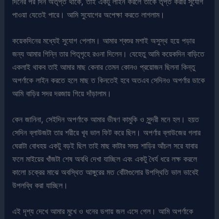
দিনের পর দিন অতৃপ্ত থাকে, তাই একটু লাইন করলে তাকে তৃপ্ত করার সুযোগ
পাওয়া যেতেই পারে। আমি সুযোগের অপেক্ষা করতে লাগলাম।
কয়েকদিনের মধ্যেই সুযোগ পেলাম। আমার শ্বশুর মশাই অসুস্থ হয়ে পড়ার
জন্য আমার গিন্নি তার পিতৃগৃহে রওনা দিলেন। যেহেতু আমি কয়েকদিন বাড়িতে
একলাই থাকব তাই আমার মাছ কেনার তেমন কোনও প্রয়োজন ছিলনা কিন্তু
অপর্ণাকে লাইন করতে হলে মাছ ত কিনতেই হবে অতএব সেদিনও অপর্ণার ডাকে
আমি বাড়ির সদর দরজায় গিয়ে দাঁড়ালাম।
কেন জানিনা, সেইদিন অপর্ণাকে আমার ভীষণ কামুকি ও সুন্দরী মনে হল। হয়ত
সেদিন ব্লাউজটা তার শরীরে খূব ভাল ফিট করে ছিল। অপর্ণার ব্লাউজের গলার
ঘেরাটা বোধহয় একটু বড়ই ছিল তাই মাছ কাটার সময় শাড়ির আঁচল সরে যাবার
ফলে মাইয়ের খাঁজটা শেষ অবধি দেখা যাচ্ছিল এবং একটু ধৈর্য ধরে লক্ষ করলে
কালো চক্রের মাঝে অবস্থিত আঙ্গুরের মত বোঁটাগুলোর উপস্থিতি ভাল ভাবেই
উপলব্ধি করা যাচ্ছিল।
এই দৃশ্য দেখে আমার মুখে ও ধনের ডগায় জল এসে গেল। আমি অপর্ণাকে