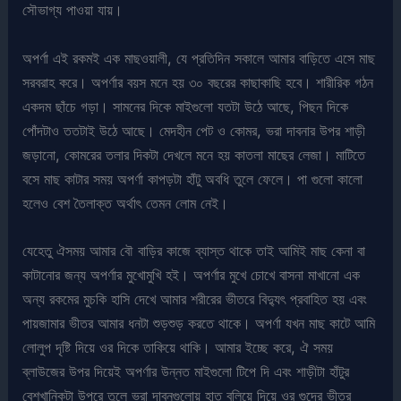
সৌভাগ্য পাওয়া যায়।
অপর্ণা এই রকমই এক মাছওয়ালী, যে প্রতিদিন সকালে আমার বাড়িতে এসে মাছ
সরবরাহ করে। অপর্ণার বয়স মনে হয় ৩০ বছরের কাছাকাছি হবে। শারীরিক গঠন
একদম ছাঁচে গড়া। সামনের দিকে মাইগুলো যতটা উঠে আছে, পিছন দিকে
পোঁদটাও ততটাই উঠে আছে। মেদহীন পেট ও কোমর, ভরা দাবনার উপর শাড়ী
জড়ানো, কোমরের তলার দিকটা দেখলে মনে হয় কাতলা মাছের লেজা। মাটিতে
বসে মাছ কাটার সময় অপর্ণা কাপড়টা হাঁটু অবধি তুলে ফেলে। পা গুলো কালো
হলেও বেশ তৈলাক্ত অর্থাৎ তেমন লোম নেই।
যেহেতু ঐসময় আমার বৌ বাড়ির কাজে ব্যাস্ত থাকে তাই আমিই মাছ কেনা বা
কাটানোর জন্য অপর্ণার মুখোমুখি হই। অপর্ণার মুখে চোখে বাসনা মাখানো এক
অন্য রকমের মুচকি হাসি দেখে আমার শরীরের ভীতরে বিদ্যুৎ প্রবাহিত হয় এবং
পায়জামার ভীতর আমার ধনটা শুড়শুড় করতে থাকে। অপর্ণা যখন মাছ কাটে আমি
লোলুপ দৃষ্টি দিয়ে ওর দিকে তাকিয়ে থাকি। আমার ইচ্ছে করে, ঐ সময়
ব্লাউজের উপর দিয়েই অপর্ণার উন্নত মাইগুলো টিপে দি এবং শাড়ীটা হাঁটুর
বেশখানিকটা উপরে তুলে ভরা দাবনগুলোয় হাত বুলিয়ে দিয়ে ওর গুদের ভীতর