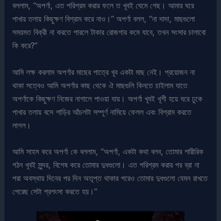
বললাম, “অপর্ণা, এত পরিশ্রম করার ফলে ত খূবই ঘেমে গেছ। আমার ঘরে
পাখার তলায় কিছুক্ষণ বিশ্রাম করে নাও।” অপর্ণা বলল, “না দাদা, মাছগুলো
সময়মত বিক্রী না করতে পারলে টাকার রোজগার কমে যাবে, তখন সংসার চালাবো
কি করে?”
আমি লক্ষ করলাম অপর্ণার মাছের পাত্রে খূব একটা মাছ নেই। প্রয়োজন না
থাকা সত্বেও আমি অপর্ণার কাছ থেকে ঐ মাছগুলি কিনতে চাইলাম যাতে
অপর্ণাকে কিছুক্ষণ নিজের নাগালে পাওয়া যায়। অপর্ণা খূবই খূশী হয়ে ঘরে ঢুকে
পাখার তলায় বসে শাড়ির আঁচলটা সম্পূর্ণ নামিয়ে ফেলল এবং বিশ্রাম করতে
লাগল।
আমি সাহস করে অপর্ণা কে বললাম, “অপর্ণা, একটা কথা বলব, তোমার শারীরিক
গঠন খূবই সুন্দর, বিশেষ করে তোমার দুধগুলো। এত পরিশ্রম করার পর ব্রা না
পরা অবস্থায় দিনের পর দিন অতৃপ্ত থাকার পরেও তোমার দুধগুলো যেমন রাখতে
পেরেছ সেটা প্রশংসা করতে হয়।”