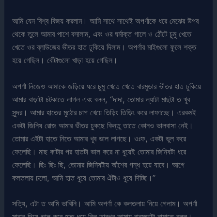
আমি যেন বিশ্ব বিজয় করলাম। আমি সাথে সাথেই অপর্ণাকে ধরে মেঝের উপর
থেকে তুলে আমার পাশে বসালাম, এবং ওর ঘর্মাক্ত গালে ও ঠোঁটে চুমু খেতে
খেতে ওর ব্লাউজের ভীতর হাত ঢুকিয়ে দিলাম। অপর্ণার মাইগুলো ফুলে শক্ত
হয়ে গেছিল। বোঁটাগুলো খাড়া হয়ে গেছিল।
অপর্ণা নিজেও আমাকে জড়িয়ে ধরে চুমু খেতে খেতে বারমুডার ভীতর হাত ঢুকিয়ে
আমার বাড়াটা চটকাতে লাগল এবং বলল, “দাদা, তোমার ল্যাটা মাছটা ত খূব
সুন্দর। আমার হাতের মুঠোর চাপ খেয়ে তিড়িং তিড়িং করে লাফাচ্ছে। এরকমই
একটা জিনিষ রোজ আমার ভীতর ঢুকছে কিন্তু তাতে কোনও ভালবাসা নেই।
তোমার এইটা হাতে নিতে আমার খূব ভাল লাগছে। ওঃফ, একটা ভুল করে
ফেলেছি। মাছ কাটার পর হাতটা ভাল করে না ধুয়েই তোমার জিনিষটা ধরে
ফেলেছি। ছিঃ ছিঃ ছি, তোমার জিনিষটায় আঁশের গন্ধ হয়ে যাবে। আগে
কলতলায় চলো, আমি হাত ধুয়ে তোমার ঐটাও ধুয়ে দিচ্ছি।”
সত্যি, এটা ত আমি ভাবিনি। আমি অপর্ণা কে কলতলায় নিয়ে গেলাম। অপর্ণা
সাবান দিয়ে ভাল করে হাত ধুয়ে নিল তারপর আমায় বারমুডাটা নামাতে বলল।