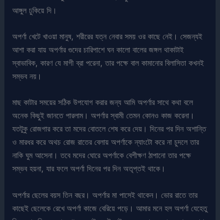
আঙ্গুল ঢুকিয়ে দি।
অপর্ণা খেটে খাওয়া মানুষ, শরীরের যত্ন নেবার সময় ওর কাছে নেই। সেজন্যই
আশা করা যায় অপর্ণার গুদের চারিপাশে ঘন কালো বালের জঙ্গল থাকাটাই
স্বাভাবিক, কারণ যে মাগী ব্রা পরেনা, তার পক্ষে বাল কামানোর বিলাসিতা কখনই
সম্ভব নয়।
মাছ কাটার সময়ের সঠিক উপযোগ করার জন্য আমি অপর্ণার সাথে কথা বলে
অনেক কিছুই জানতে পারলাম। অপর্ণার স্বামী তেমন কোনও কাজ করেনা।
যতটুকু রোজগার করে তা মদের বোতলে শেষ করে দেয়। দিনের পর দিন অশান্তি
ও মারধর করে অথচ রোজ রাতের বেলায় অপর্ণাকে ন্যাংটো করে না চুদলে তার
নাকি ঘুম আসেনা। তবে মদের ঘোরে অপর্ণাকে বেশীক্ষণ ঠাপানো তার পক্ষে
সম্ভব হয়না, যার ফলে অপর্ণা দিনের পর দিন অতৃপ্তই থাকে।
অপর্ণার ছেলের বয়স তিন বছর। অপর্ণার মা পাসেই থাকেন। ভোর রাতে তার
কাছেই ছেলেকে রেখে অপর্ণা কাজে বেরিয়ে পড়ে। আমার মনে হল অপর্ণা যেহেতু