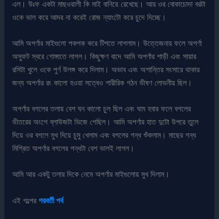
এল। উঃফ একটা মাছওয়ালী কি মাই বানিয়ে রেখেছে। আর ওর বোকাচোদা বরটা
ওকে ভাল করে আদর না করেই রোজ ন্যাংটো করে চুদে দিচ্ছে।
আমি অপর্ণার মাইগুলো পকপক করে টিপতে লাগলাম। উত্তেজনার ফলে অপর্ণা
অস্ফুট স্বরে গোঙ্গাতে লাগল। কিছুক্ষণ বাদে আমি অপর্ণার শাড়ী এবং সায়ার
রসিটা খুলে ওকে পুর্ণ উলঙ্গ করে দিলাম। অভাব এবং অশান্তির সংসারে থাকার
জন্য অপর্ণার রং কালো হওয়া সত্বেও শারীরিক গঠন ভীষণ লোভনীয় ছিল।
অপর্ণার বগলের তলায় বেশ ঘন কালো চুল ছিল এবং ঘাম হবার ফলে বগলের
ভীতরের অংশে ব্লাউজটা ভিজে গেছিল। আমি অপর্ণার হাত দুটো উপরে তুলে
দিয়ে ওর বগলে মুখ দিয়ে চুমু খেলাম এবং বগলের গন্ধ শুঁকলাম। মাছের গন্ধ
মিশ্রিত অপর্ণার বগলের গন্ধটা বেশ ভালই লাগল।
আমি আর একটু তলার দিকে নেমে অপর্ণার মাইগুলোয় মুখ দিলাম।
এই গল্পের
পরবর্তী পর্ব