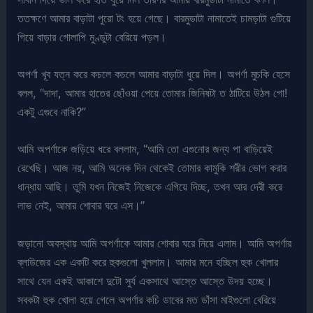
ততক্ষণে আমার বাড়াটা পুরো টং হয়ে গেছে। বারমুডাটা নামাতেই চামড়াটা গুটিয়ে
গিয়ে বাড়ার গোলাপি মুণ্ডুটা বেরিয়ে পড়ল।
অপর্ণা খূব যত্ন করে কচলে কচলে আমার বাড়াটা ধুয়ে দিল। অপর্ণা মুচকি হেসে
বলল, “দাদা, আমার হাতের ছোঁওয়া পেয়ে তোমার জিনিষটা ত ঠাটিয়ে উঠল গো!
একটু এগুবে নাকি?”
আমি অপর্ণাকে জড়িয়ে ধরে বললাম, “আমি তো এগুনোর জন্য পা বাড়িয়েই
রেখেছি। আজ নয়, আমি অনেক দিন থেকেই তোমার কামুকি শরীর ভোগ করার
ধান্ধায় আছি। তুমি যখন নিজেই নিজেকে এগিয়ে দিচ্ছ, তখন আর দেরী করে
লাভ নেই, আমার শোবার ঘরে এস।”
জড়ানো অবস্থায় আমি অপর্ণাকে আমার শোবার ঘরে নিয়ে এলাম। আমি অপর্ণার
ব্লাউজের এক একটি করে হুকগুলো খুললাম। আমার মনে হচ্ছিল হুক খোলার
সাথে যেন একই আকাশে দুটো সুর্য একসাথে আস্তে আস্তে উদয় হচ্ছে।
সবকটা হুক খোলা হয়ে গেলে অপর্ণার কচি ডাবের মত ডাঁসা মাইগুলো বেরিয়ে