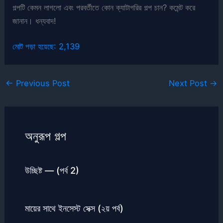
গল্পটি কেমন লাগলো এবং পরবর্তীতে কোন ক্যাটাগরির গল্প চান? কমেন্ট করে
জানান। ধন্যবাদ!
মোট পড়া হয়েছে:
2,139
←
Previous Post
Next Post
→
অনুরূপ গল্প
উচ্ছিষ্ট — (পর্ব 2)
মায়ের সাথে ইনসেস্ট সেক্স (২য় পর্ব)