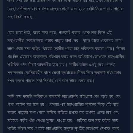
জন্য সময় নষ্ট করা অধিকাংশ লোকের পক্ষে সম্ভব নয় তাই এখন মাছওয়ালী বা
মেছো মাগীগুলো মাথার উপর মাছের কৌটো এবং হাতে বোঁটি নিয়ে পাড়ায় পাড়ায়
মাছ বিক্রী করছে।
ভোর রাতে উঠে, ঘরের কাজ করে, পাইকারি বাজার থেকে মাছ কিনে এই
মাছওয়ালীরা সকালবেলায় পাড়ায় পাড়ায় হানা দেয়। যাতে কাজে বেরুনোর আগে
ভাত খাবার সময় বাড়ির বৌয়েরা স্বামীর পাতে মাছ পরিবেশন করতে পারে। দিনের
পর দিন এইভাবে অক্লান্ত পরিশ্রম করার ফলে অধিকাংশ জোওয়ান মাছওয়ালীর
শারীরিক গঠন ভীষণ আকর্ষণীয় হয়ে যায়। শাড়ীর আঁচল একটু সরে গেলেই
সকালবলায় ব্রেসিয়ারহীন ঘামে ভেজা ব্লাউজের ভীতর দিয়ে ড্যাবকা মাইগুলোর
দর্শন করতে পারলে সারা দিনটাই যেন ভাল ভাবে কেটে যায়।
আমি লক্ষ করেছি অধিকাংশ কমবয়সী মাছওয়ালীর মাইগুলো বেশ বড়ই হয় এবং
পাকা আমের মত মনে হয়। যেসময় এই মাছওয়ালীরা সামনের দিকে হেঁট হয়ে
মাছের পাত্রটা মাথা থেকে নামিয়ে মাটিতে রাখতে যায় তখনই ওদের মাই এবং
মাইয়ের গভীর খাঁজ দেখার সুযোগ পাওয়া যায়। মাটিতে বসে মাছ কাটার সময়
শাড়ির আঁচল সরে গেলেই মাছওয়ালীর উন্নত সুগঠিত মাইগুলো দেখতে পাবার