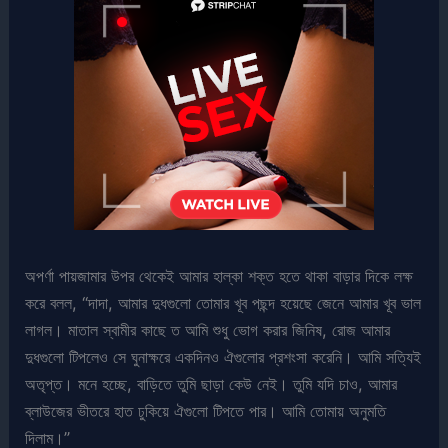
অপর্ণা পায়জামার উপর থেকেই আমার হাল্কা শক্ত হতে থাকা বাড়ার দিকে লক্ষ
করে বলল, “দাদা, আমার দুধগুলো তোমার খূব পছন্দ হয়েছে জেনে আমার খূব ভাল
লাগল। মাতাল স্বামীর কাছে ত আমি শুধু ভোগ করার জিনিষ, রোজ আমার
দুধগুলো টিপলেও সে ঘুনাক্ষরে একদিনও ঐগুলোর প্রশংসা করেনি। আমি সত্যিই
অতৃপ্ত। মনে হচ্ছে, বাড়িতে তুমি ছাড়া কেউ নেই। তুমি যদি চাও, আমার
ব্লাউজের ভীতরে হাত ঢুকিয়ে ঐগুলো টিপতে পার। আমি তোমায় অনুমতি
দিলাম।”