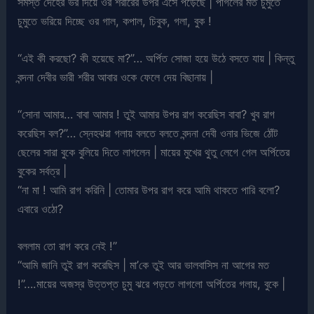
সমস্ত দেহের ভর দিয়ে ওর শরীরের উপর এসে পড়েছে | পাগলের মত চুমুতে
চুমুতে ভরিয়ে দিচ্ছে ওর গাল, কপাল, চিবুক, গলা, বুক !
“এই কী করছো? কী হয়েছে মা?”… অর্পিত সোজা হয়ে উঠে বসতে যায় | কিন্তু
বন্দনা দেবীর ভারী শরীর আবার ওকে ফেলে দেয় বিছানায় |
“সোনা আমার… বাবা আমার ! তুই আমার উপর রাগ করেছিস বাবা? খুব রাগ
করেছিস বল?”… স্নেহঝরা গলায় বলতে বলতে বন্দনা দেবী ওনার ভিজে ঠোঁট
ছেলের সারা বুকে বুলিয়ে দিতে লাগলেন | মায়ের মুখের থুতু লেগে গেল অর্পিতের
বুকের সর্বত্র |
“না মা ! আমি রাগ করিনি | তোমার উপর রাগ করে আমি থাকতে পারি বলো?
এবারে ওঠো?
বললাম তো রাগ করে নেই !”
“আমি জানি তুই রাগ করেছিস | মা’কে তুই আর ভালবাসিস না আগের মত
!”….মায়ের অজস্র উত্তপ্ত চুমু ঝরে পড়তে লাগলো অর্পিতের গলায়, বুকে |