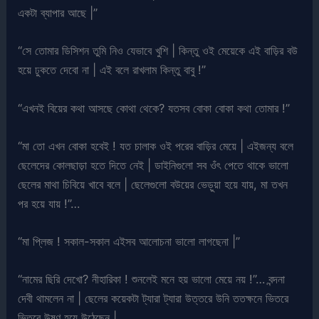
একটা ব্যাপার আছে |”
“সে তোমার ডিসিশন তুমি নিও যেভাবে খুশি | কিন্তু ওই মেয়েকে এই বাড়ির বউ
হয়ে ঢুকতে দেবো না | এই বলে রাখলাম কিন্তু বাবু !”
“এখনই বিয়ের কথা আসছে কোথা থেকে? যতসব বোকা বোকা কথা তোমার !”
“মা তো এখন বোকা হবেই ! যত চালাক ওই পরের বাড়ির মেয়ে | এইজন্য বলে
ছেলেদের কোলছাড়া হতে দিতে নেই | ডাইনিগুলো সব ওঁৎ পেতে থাকে ভালো
ছেলের মাথা চিবিয়ে খাবে বলে | ছেলেগুলো বউয়ের ভেড়ুয়া হয়ে যায়, মা তখন
পর হয়ে যায় !”…
“মা প্লিজ ! সকাল-সকাল এইসব আলোচনা ভালো লাগছেনা |”
“নামের ছিরি দেখো? নীহারিকা ! শুনলেই মনে হয় ভালো মেয়ে নয় !”… বন্দনা
দেবী থামলেন না | ছেলের কয়েকটা ট্যারা ট্যারা উত্তরে উনি ততক্ষনে ভিতরে
ভিতরে উষ্ণ হয়ে উঠেছেন |