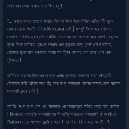
তখন আর লজ্জা লাগবে না দেখিস বাবু !
“… বলতে বলতে ছেলের সামনে বিছানার উপর উঠে দাঁড়িয়ে দড়ির গিঁট খুলে
কোমর থেকে শায়াটা নামিয়ে দিলেন বন্দনা দেবী | সম্পূর্ণ উলঙ্গ হয়ে গেলেন,
যেভাবে শেষবার হয়েছিলেন স্বামীর সামনে অন্তত পনেরো বছর আগে | ছেলের
মুখের দিকে তাকিয়ে প্রচণ্ড লজ্জায় এক মুহূর্তের জন্য বুকটা কেঁপে উঠলো,
মেয়েটার মুখটা মনে পড়তেই আবার সব দ্বিধা কোথায় যেন উড়ে গেল এক
ফুঁৎকারে !
অর্পিতের বারংবার নিষেধের মধ্যেই ওনার জ্বলন্ত আগুনের মতো লাস্যময়ী
যৌবনরস ভর্তি শরীরটা মাথা উঁচু করে নগ্ন অবস্থায় ছেলের সামনে মেলে ধরলেন
মমতাময়ী বন্দনা দেবী |
অর্পিত দেখল কখন যেন ওর যৌনাঙ্গটা ওর অজান্তেই ঠাটিয়ে শক্ত হয়ে উঠেছে
! কি করবে, ল্যাংটো অবস্থায় ওর পঁয়তাল্লিশ বছরের মাঝবয়েসী মা জননী যে
নীহারিকার চেয়ে শতগুণে সুন্দরী দেখতে ! ছিঃ ছিঃ ! কি ভাবছে এসব? এই