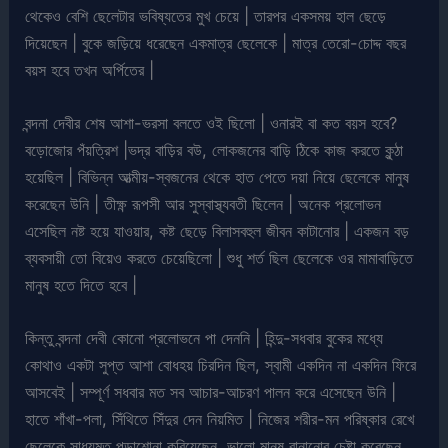
থেকেও বেশি ছেলেটার ভবিষ্যতের মুখ চেয়ে | তারপর একসময় হাল ছেড়ে
দিয়েছেন | বুকে জড়িয়ে ধরেছেন একমাত্র ছেলেকে | মাত্র তেরো-চোদ্দ বছর
বয়স হবে তখন অর্পিতের |
বন্দনা দেবীর শেষ আশা-ভরসা বলতে ওই ছিলো | ওনারই বা কত বয়স হবে?
বড়োজোর পঁয়ত্রিশ |ভদ্র বাড়ির বউ, লোকজনের বাড়ি ঠিকে কাজ করতে কুন্ঠা
হয়েছিল | বিভিন্ন আত্মীয়-স্বজনের থেকে হাত পেতে দয়া নিয়ে ছেলেকে মানুষ
করেছেন উনি | তীক্ষ্ণ রূপসী আর সুস্বাস্থ্যবতী ছিলেন | অনেক প্রলোভন
এসেছিল নষ্ট হয়ে যাওয়ার, কষ্ট ছেড়ে বিলাসবহুল জীবন কাটানোর | একজন বড়
ব্যবসায়ী তো বিয়েও করতে চেয়েছিলো | শুধু শর্ত ছিল ছেলেকে ওর মামাবাড়িতে
মানুষ হতে দিতে হবে |
কিন্তু বন্দনা দেবী কোনো প্রলোভনে পা দেননি | হিন্দু-সধবার বুকের মধ্যে
কোথাও একটা সুপ্ত আশা বোধহয় চিরদিন ছিল, স্বামী একদিন না একদিন ফিরে
আসবেই | সম্পূর্ণ সধবার মত সব আচার-আচরণ পালন করে এসেছেন উনি |
হাতে শাঁখা-পলা, সিঁথিতে সিঁদুর দেন নিয়মিত | নিজের শরীর-মন পরিষ্কার রেখে
ছেলেকে সাধ্যমত পড়াশোনা করিয়েছেন, ভালো মানুষ বানানোর চেষ্টা করেছেন