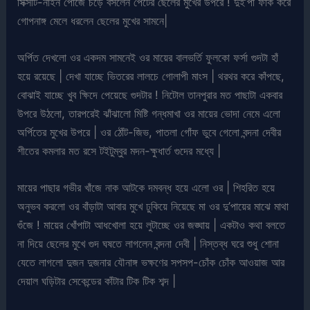
সিক্সটি-নাইন পোজে চড়ে বসলেন পেটের ছেলের মুখের উপরে ! দুই’পা ফাঁক করে
গোপনাঙ্গ মেলে ধরলেন ছেলের মুখের সামনে|
অর্পিত দেখলো ওর একদম সামনেই ওর মায়ের বালভর্তি ফুলকো ফর্সা গুদটা হাঁ
হয়ে রয়েছে | দেখা যাচ্ছে ভিতরের লালচে গোলাপী মাংস | থরথর করে কাঁপছে,
বোঝাই যাচ্ছে খুব ক্ষিদে পেয়েছে গুদটার ! নিটোল তানপুরার মত পাছাটা একবার
উপরে উঠলো, তারপরেই ঝাঁঝালো মিষ্টি গন্ধমাখা ওর মায়ের ভোদা নেমে এলো
অর্পিতের মুখের উপরে | ওর ঠোঁট-জিভ, পাতলা গোঁফ ডুবে গেলো বন্দনা দেবীর
শীতের কমলার মত রসে টইটুম্বুর মদন-ক্ষুধার্ত গুদের মধ্যে |
মায়ের পাছার গভীর খাঁজে নাক আটকে দমবন্ধ হয়ে এলো ওর | শিহরিত হয়ে
অনুভব করলো ওর বাঁড়াটা আবার মুখে ঢুকিয়ে নিয়েছে মা ওর দু’পায়ের মাঝে মাথা
গুঁজে ! মায়ের খোঁপাটা আধখোলা হয়ে লুটাচ্ছে ওর জঙ্ঘায় | একটাও কথা বলতে
না দিয়ে ছেলের মুখে গুদ ঘষতে লাগলেন বন্দনা দেবী | নিস্তব্ধ ঘরে শুধু শোনা
যেতে লাগলো দুজন দুজনার যৌনাঙ্গ ভক্ষণের সপসপ-চোঁক চোঁক আওয়াজ আর
দেয়াল ঘড়িটার সেকেন্ডের কাঁটার টিক টিক শব্দ |