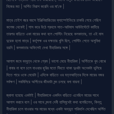
নিজের মত | অর্পিত নিরাশ করেনি ওর মা’কে |
মাত্র তেইশ বছর বয়সে ইঞ্জিনিয়ারিংয়ের ক্যাম্পেইনিংয়ে চাকরি পেয়ে গেছিল
কলেজ থেকেই | পাস করে উঠে প্রথমে সাত-আটমাস আউটস্টেটে কাটিয়ে
তারপর বাড়িতে একা মায়ের কথা বলে পোস্টিং নিয়েছে কলকাতায়, তা এই মাস
দুয়েক হলো মাত্র | কর্তৃপক্ষ ওর দক্ষতায় খুশি ছিল, পোস্টিং পেতে অসুবিধা
হয়নি | কলকাতার অফিসেই দেখা নীহারিকার সঙ্গে |
আলাপ জমে বন্ধুত্ব থেকে প্রেম | ভালো মেয়ে নীহারিকা | অর্পিতকে খুব বোঝে
| বাবার না বলে চলে যাওয়ার ছুরির মতো বিঁধতে থাকা দুঃখটা অনেকটা ভুলিয়ে
দিতে পারে ওকে মেয়েটা | এদিকে বাড়িতে ওর যত্নআত্তির দিকে মায়ের নজর
সর্বক্ষণ | সবমিলিয়ে অর্পিতের জীবনটা মন্দ চলছে বলা যায়না |
জ্বালা হয়েছে একটাই | নীহারিকাকে একদিন বাড়িতে এনেছিল মায়ের সাথে
আলাপ করাবে বলে | ওর সাথে বন্দনা দেবী হাসিমুখেই কথা বলেছিলেন, কিন্তু
নীহারিকা চলে যাওয়ার পর মায়ের মধ্যে একটা অদ্ভুত পরিবর্তন দেখেছিল অর্পিত