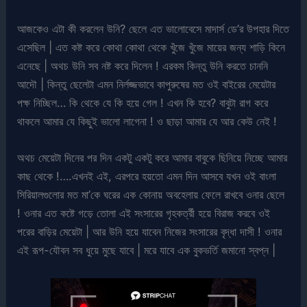
আজকেও এটা কী করলেন উনি? ছেলে এত ভালোবেসে মাদার্স ডে’র উপহার দিতে
এসেছিল | এত কষ্ট করে কোথা কোথা থেকে খুঁজে খুঁজে মায়ের জন্য শাড়ি কিনে
এনেছে | অথচ উনি সব নষ্ট করে দিলেন ! এরকম কিন্তু উনি করতে চাননি
আদৌ | কিন্তু ছেলেটা এমন নির্লজ্জভাবে কাপুরুষের মত ওই বাইরের মেয়েটার
পক্ষ নিচ্ছিল… কি থেকে যে কি হয়ে গেল ! এখন কি হবে? বাবুটা রাগ করে
থাকলে আমার যে কিছুই ভালো লাগেনা ! ও ছাড়া আমার যে আর কেউ নেই !
অথচ মেয়েটা দিনের পর দিন একটু একটু করে আমার বাবুকে ছিনিয়ে নিচ্ছে আমার
কাছ থেকে !….এখনই এই, এরপরে হয়তো এমন দিন আসবে যখন ওই বাংলা
সিরিয়ালগুলোর মত মা’কে ঘরের এক কোনায় অবহেলায় ফেলে রাখবে ওনার ছেলে
! ওনার এত কষ্টে গড়ে তোলা এই সংসারের গৃহকর্ত্রী হয়ে বিরাজ করবে ওই
পরের বাড়ির মেয়েটা | আর উনি হয়ে যাবেন নিজের সংসারের বৃদ্ধা দাসী ! ওনার
এই রূপ-যৌবন সব ধুয়ে মুছে যাবে | মরে যাবে এক বুকভর্তি জমানো স্বপ্ন |