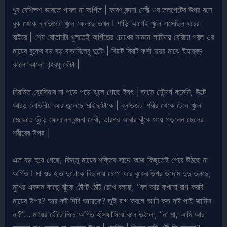
খুব বেশিক্ষণ ভাবতে পারল না অর্পিত | কারণ বন্দনা দেবী ওর তলপেটের উপর বসে
বুক থেকে ব্লাউজটা খুলে ফেলছে তখন ! শাড়ি আগেই খুলে এসেছিল ঘরের
বাইরে | শেষ বোতামটা খুলতেই অর্পিতের চোখের সামনে লাফিয়ে বেরিয়ে পরল ওর
মায়ের বুকের বড় বড় বাতাবিলেবু দুটো | বিরাট বিরাট ফর্সা দুদুর মাঝে ইয়াব্বড়
কালো কালো গৃহবধূ বোঁটা |
নিয়মিত ব্রেসিয়ার না পড়ে পড়ে ঝুলে গেছে ইষৎ | তাতে সৌন্দর্য কমেনি, উল্টে
আরও লোভনীয় করে তুলেছে মাইদুটোকে | ব্লাউজটা শরীর থেকে টেনে খুলে
মেঝেতে ছুঁড়ে ফেললেন বন্দনা দেবী, তারপর আবার ঝুঁকে শুয়ে পড়লেন ছেলের
শরীরের উপর |
এত বড় হয়ে গেছে, কিন্তু মায়ের শক্তির সাথে আজ কিছুতেই পেরে উঠছে না
অর্পিত ! মা ওর হাত দুটোকে বিছানায় চেপে ধরে বুকের উপর উদোম দুদু ডলছে,
মুখের একদম কাছে ঝুঁকে ঠোঁটে ঠোঁট রেখে বলছে, “বল আর কখনো রাগ করবি
মায়ের উপর? আর কষ্ট দিবি আমাকে? তুই রাগ করলে আমি কত কষ্ট পাই জানিস
না?”… মায়ের ঠোঁটে নিচে অর্পিত হাঁসফাঁসিয়ে বলে উঠলো, “না মা, আমি আর