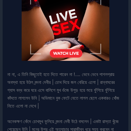
না না, এ তিনি কিছুতেই হতে দিতে পারেন না !…. ভেবে ভেবে পাগলপ্রায়
অবস্থা হয়ে উঠল বন্দনা দেবীর | চোখ দিয়ে জল বেরিয়ে এলো | রান্নাঘরের
গ্যাস বন্ধ করে ঘরে এসে বালিশে মুখ গুঁজে উপুড় হয়ে শুয়ে ফুঁপিয়ে ফুঁপিয়ে
কাঁদতে লাগলেন উনি | অভিমানে বুক ফেটে যেতে লাগল ছেলে একবারও খোঁজ
নিতে এলো না দেখে |
অনেকক্ষণ কেঁদে চোখমুখ ফুলিয়ে বন্দনা দেবী উঠে বসলেন | একটা রাস্তা খুঁজে
পেয়েছেন উনি | মনের উপর এই অত্যাচার সারাজীবন ধরে সহ্য করবেন না