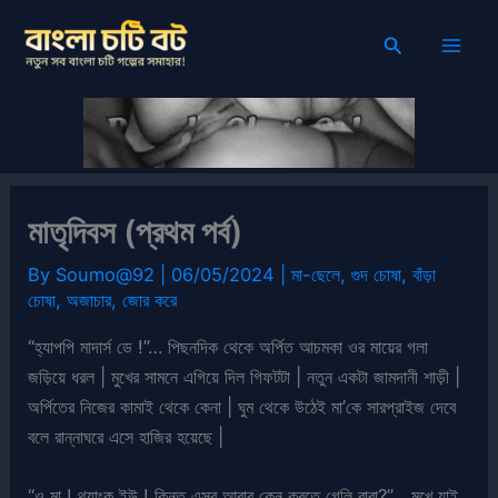
Skip
Search
to
content
মাতৃদিবস (প্রথম পর্ব)
By
Soumo@92
|
06/05/2024
|
মা-ছেলে
,
গুদ চোষা
,
বাঁড়া
চোষা
,
অজাচার
,
জোর করে
“হ্যাপপি মাদার্স ডে !”… পিছনদিক থেকে অর্পিত আচমকা ওর মায়ের গলা
জড়িয়ে ধরল | মুখের সামনে এগিয়ে দিল গিফটটা | নতুন একটা জামদানী শাড়ী |
অর্পিতের নিজের কামাই থেকে কেনা | ঘুম থেকে উঠেই মা’কে সারপ্রাইজ দেবে
বলে রান্নাঘরে এসে হাজির হয়েছে |
“ও মা ! থ্যাংক ইউ ! কিন্তু এসব আবার কেন করতে গেলি বাবা?”… মুখে যাই