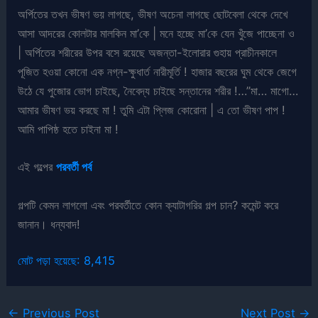
অর্পিতের তখন ভীষণ ভয় লাগছে, ভীষণ অচেনা লাগছে ছোটবেলা থেকে দেখে
আসা আদরের কোলটার মালকিন মা’কে | মনে হচ্ছে মা’কে যেন খুঁজে পাচ্ছেনা ও
| অর্পিতের শরীরের উপর বসে রয়েছে অজন্তা-ইলোরার গুহায় প্রাচীনকালে
পূজিত হওয়া কোনো এক নগ্ন-ক্ষুধার্ত নারীমূর্তি ! হাজার বছরের ঘুম থেকে জেগে
উঠে যে পুজোর ভোগ চাইছে, নৈবেদ্য চাইছে সন্তানের শরীর !…”মা… মাগো…
আমার ভীষণ ভয় করছে মা ! তুমি এটা প্লিজ কোরোনা | এ তো ভীষণ পাপ !
আমি পাপিষ্ঠ হতে চাইনা মা !
এই গল্পের
পরবর্তী পর্ব
গল্পটি কেমন লাগলো এবং পরবর্তীতে কোন ক্যাটাগরির গল্প চান? কমেন্ট করে
জানান। ধন্যবাদ!
মোট পড়া হয়েছে:
8,415
←
Previous Post
Next Post
→