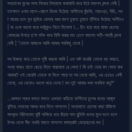
সন্তানের মুখের লালা নিজের নিম্নাঙ্গে মাখামাখি করে উঠে বসলেন বন্দনা দেবী |
ততক্ষনে ওনার লালে-ঝোলে ভিজে উঠেছে অর্পিতের কুঁচকি, ল্যাওড়া, বিচি, সব
! মায়ের গুদে মুখ ডুবিয়ে ভোদার নরম মাংস চুষতে চুষতে হাঁপিয়ে উঠেছে অর্পিতও
| মা ওকে ভালো করে দমটুকুও নিতে দিলোনা !… চিৎ হয়ে শুয়ে থাকা ছেলের
কোমরের উপরে দু’পা ফাঁক করে হিসি করার মত চেপে বসলেন সতী-সাধ্বী বন্দনা
দেবী | “তোকে আজকে আমি আমার সবকিছু দেবো |
সব উজাড় করে তোকে সুখী করবো আমি | এত কষ্ট করেছি তোকে বড় করতে,
অন্য কারও হাতে ছেড়ে দিতে পারবোনা রে সোনা ! কি চাই তোর বল সোনা বাবা
আমার? ওই মেয়েটা তোকে যা দিতে পারে তা সব দেবো আমি, ওর চেয়েও বেশী
দেবো, ওর থেকেও ভালো করে দেবো ! বল তুই আমার কথা শুনবিনা বাবু?”
…কামঘন স্বরে বলতে বলতে একহাত বাড়িয়ে অর্পিতের চুলের মধ্যে আঙ্গুল
বুলিয়ে স্নেহের আদর করে দিতে লাগলেন | অন্যহাতে ছেলের খাড়া ঠাটানো
মদনদন্ড বিচিসমেত মুঠি পাকিয়ে ধরে বাঁড়ার লাল মুন্ডিটা গুদের মুখে ডলে ডলে
উপর থেকে নীচ অবধি ঘষতে লাগলেন কামভ্রষ্টা মেয়েছেলের মত |