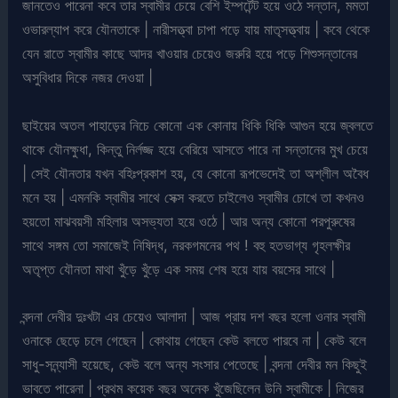
জানতেও পারেনা কবে তার স্বামীর চেয়ে বেশি ইম্পর্টেন্ট হয়ে ওঠে সন্তান, মমতা
ওভারল্যাপ করে যৌনতাকে | নারীসত্ত্বা চাপা পড়ে যায় মাতৃসত্ত্বায় | কবে থেকে
যেন রাতে স্বামীর কাছে আদর খাওয়ার চেয়েও জরুরি হয়ে পড়ে শিশুসন্তানের
অসুবিধার দিকে নজর দেওয়া |
ছাইয়ের অতল পাহাড়ের নিচে কোনো এক কোনায় ধিকি ধিকি আগুন হয়ে জ্বলতে
থাকে যৌনক্ষুধা, কিন্তু নির্লজ্জ হয়ে বেরিয়ে আসতে পারে না সন্তানের মুখ চেয়ে
| সেই যৌনতার যখন বহিঃপ্রকাশ হয়, যে কোনো রূপভেদেই তা অশ্লীল অবৈধ
মনে হয় | এমনকি স্বামীর সাথে সেক্স করতে চাইলেও স্বামীর চোখে তা কখনও
হয়তো মাঝবয়সী মহিলার অসভ্যতা হয়ে ওঠে | আর অন্য কোনো পরপুরুষের
সাথে সঙ্গম তো সমাজেই নিষিদ্ধ, নরকগমনের পথ ! বহু হতভাগ্য গৃহলক্ষীর
অতৃপ্ত যৌনতা মাথা খুঁড়ে খুঁড়ে এক সময় শেষ হয়ে যায় বয়সের সাথে |
বন্দনা দেবীর দুঃখটা এর চেয়েও আলাদা | আজ প্রায় দশ বছর হলো ওনার স্বামী
ওনাকে ছেড়ে চলে গেছেন | কোথায় গেছেন কেউ বলতে পারবে না | কেউ বলে
সাধু-সন্ন্যাসী হয়েছে, কেউ বলে অন্য সংসার পেতেছে | বন্দনা দেবীর মন কিছুই
ভাবতে পারেনা | প্রথম কয়েক বছর অনেক খুঁজেছিলেন উনি স্বামীকে | নিজের