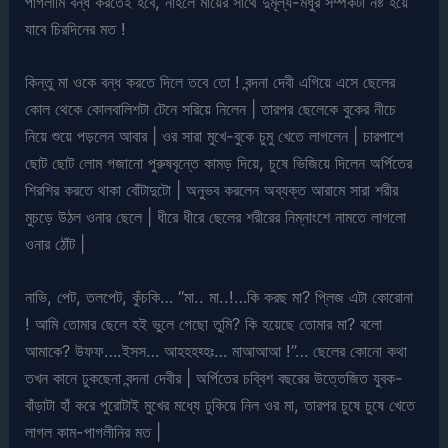
পাগলামি বন্ধ করতেই হবে, নাহলে মায়ের সাথে দুর্মূল্য-মধুর সম্পর্কটা নষ্ট হয়ে
যাবে চিরদিনের মত !
কিন্তু মা ওকে বন্ধ করতে দিলে তবে তো ! বন্দনা দেবী এগিয়ে এসে ছেলের
কোল থেকে কোলবালিশটা টেনে সরিয়ে নিলেন | তারপর ছেলেকে বুকের নীচে
নিয়ে শুয়ে পড়লেন আবার | ওর সারা মুখে-বুকে চুমু খেতে লাগলেন | চারপাশে
ছোট ছোট লোম গজানো পুরুষবৃন্তে কামড় দিয়ে, চুষে ভিজিয়ে দিলেন অর্পিতের
শিরশির করতে থাকা বোঁটাদুটো | অনুভব করলেন অব্যক্ত আরামে সারা শরীর
মুচড়ে উঠল ওনার ছেলে | ধীরে ধীরে ছেলের শরীরের নিম্নাংশে নামতে লাগলো
ওনার ঠোঁট |
নাভি, পেট, তলপেট, কুঁচকি… “মা.. মা..!…কি করছ মা? প্লিজ এটা কোরোনা
! আমি তোমার ছেলে হই ভুলে গেছো তুমি? কি হয়েছে তোমার মা? বলো
আমাকে? উফফ….ইসস… আহহহহ্হঃ… মাআআআ !”… ছেলের কোনো কথা
তখন কানে ঢুকছেনা বন্দনা দেবীর | অর্পিতের চব্বিশ বছরের উত্তেজিত যুবক-
বাঁড়াটা হাঁ করে পুরোটাই মুখের মধ্যে ঢুকিয়ে নিল ওর মা, তারপর চুষে চুষে খেতে
লাগল কাম-পাগলীনির মত |