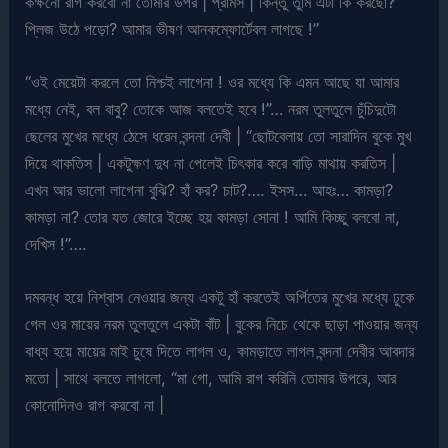
কক্ষনো রাগ করবো না তোমার উপর | প্রমিস | কিন্তু তুমি এটা কি করছো?
প্লিজ উঠে পড়ো? আমার ভীষণ আনকম্ফোর্টেবল লাগছে !”
“ওই মেয়েটা করলে তো নিশ্চই লাগেনা ! ওর মধ্যে কি এমন আছে যা আমার
মধ্যে নেই, বল বাবু? তোকে আজ বলতেই হবে !”… নরম তুলতুলে চুঁচিদুটো
ছেলের মুখের মধ্যে ঠেসে ধরেন বন্দনা দেবী | “ছোটবেলায় তো সারাদিন বুকে মুখ
দিয়ে থাকতিস | একটুক্ষণ দুধ না পেলেই চিৎকার করে বাড়ি মাথায় করতিস |
এখন আর ভালো লাগেনা বুঝি? হাঁ কর? চাট?…. ইসস… আহঃ… কামড়া?
কামড়া না? তোর যত জোরে ইচ্ছে হয় কামড়া সোনা ! আমি কিচ্ছু বলবো না,
দেখিস !”….
দমবন্ধ হয়ে নিশ্বাস নেওয়ার জন্য একটু হাঁ করতেই অর্পিতের মুখের মধ্যে ঢুকে
গেল ওর মায়ের নরম তুলতুলে একটা বাঁট | বুকের নিচে থেকে ছাড়া পাওয়ার জন্য
বাধ্য হয়ে মায়ের মাই চুষে দিতে লাগল ও, কামড়াতে লাগল বন্দনা দেবীর আবদার
মতো | সাথে বলতে লাগলো, “মা গো, আমি রাগ করিনি তোমার উপরে, আর
কোনোদিনও রাগ করবো না |