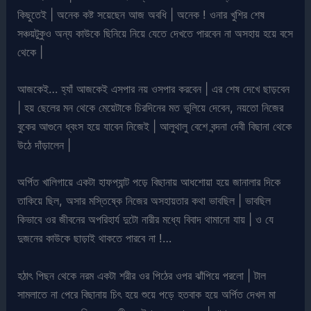
কিছুতেই | অনেক কষ্ট সয়েছেন আজ অবধি | অনেক ! ওনার খুশির শেষ
সঞ্চয়টুকুও অন্য কাউকে ছিনিয়ে নিয়ে যেতে দেখতে পারবেন না অসহায় হয়ে বসে
থেকে |
আজকেই… হ্যাঁ আজকেই এসপার নয় ওসপার করবেন | এর শেষ দেখে ছাড়বেন
| হয় ছেলের মন থেকে মেয়েটাকে চিরদিনের মত ভুলিয়ে দেবেন, নয়তো নিজের
বুকের আগুনে ধ্বংস হয়ে যাবেন নিজেই | আলুথালু বেশে বন্দনা দেবী বিছানা থেকে
উঠে দাঁড়ালেন |
অর্পিত খালিগায়ে একটা হাফপ্যান্ট পড়ে বিছানায় আধশোয়া হয়ে জানালার দিকে
তাকিয়ে ছিল, অসার মস্তিষ্কে নিজের অসহায়তার কথা ভাবছিল | ভাবছিল
কিভাবে ওর জীবনের অপরিহার্য দুটো নারীর মধ্যে বিবাদ থামানো যায় | ও যে
দুজনের কাউকে ছাড়াই থাকতে পারবে না !…
হঠাৎ পিছন থেকে নরম একটা শরীর ওর পিঠের ওপর ঝাঁপিয়ে পরলো | টাল
সামলাতে না পেরে বিছানায় চিৎ হয়ে শুয়ে পড়ে হতবাক হয়ে অর্পিত দেখল মা