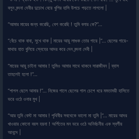
বলুন বন্দনা দেবীর দুচোখ বেয়ে খুশির হাসি উপচে পড়তে লাগলো |
“আমার মায়ের জন্য করেছি, বেশ করেছি ! তুমি বলার কে?”…
“বেঁচে থাক বাবা, সুখে থাক | মায়ের আয়ু লাগুক তোর গায়ে |”… ছেলের গায়ে-
মাথায় হাত বুলিয়ে স্নেহের আদর করে দেন বন্দনা দেবী |
“মায়ের আয়ু চাইনা আমার ! তুমিও আমার সাথে থাকবে সারাজীবন | ব্যাস
তাহলেই হলো !”…
“পাগল ছেলে আমার !”… নিজের গালে ছেলের গাল চেপে ধরে মমতাময়ী হাসিতে
ভরে ওঠে ওনার মুখ |
“আর তুমি বেস্ট মা আমার ! পৃথিবীর সবথেকে ভালো মা তুমি |”… মায়ের আদর
খাওয়ার কোনো বয়স হয়না ! অর্পিতের মন ভরে ওঠে অনির্বচনীয় এক স্বর্গীয়
আনন্দে |