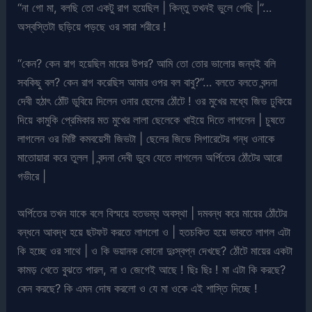
“না গো মা, বলছি তো একটু রাগ হয়েছিল | কিন্তু তখনই ভুলে গেছি |”…
অস্বস্তিটা ছড়িয়ে পড়ছে ওর সারা শরীরে !
“কেন? কেন রাগ হয়েছিল মায়ের উপর? আমি তো তোর ভালোর জন্যই বলি
সবকিছু বল? কেন রাগ করেছিস আমার ওপর বল বাবু?”… বলতে বলতে বন্দনা
দেবী হঠাৎ ঠোঁট ডুবিয়ে দিলেন ওনার ছেলের ঠোঁটে ! ওর মুখের মধ্যে জিভ ঢুকিয়ে
দিয়ে কামুকি প্রেমিকার মত মুখের লালা ছেলেকে খাইয়ে দিতে লাগলেন | চুষতে
লাগলেন ওর মিষ্টি কমবয়েসী জিভটা | ছেলের জিভে সিগারেটের গন্ধ ওনাকে
মাতোয়ারা করে তুলল | বন্দনা দেবী ডুবে যেতে লাগলেন অর্পিতের ঠোঁটের আরো
গভীরে |
অর্পিতের তখন যাকে বলে বিস্ময়ে হতভম্ব অবস্থা | দমবন্ধ করে মায়ের ঠোঁটের
বন্ধনে আবদ্ধ হয়ে ছটফট করতে লাগলো ও | হতচকিত হয়ে ভাবতে লাগল এটা
কি হচ্ছে ওর সাথে | ও কি ভয়ানক কোনো দুঃস্বপ্ন দেখছে? ঠোঁটে মায়ের একটা
কামড় খেতে বুঝতে পারল, না ও জেগেই আছে ! ছিঃ ছিঃ ! মা এটা কি করছে?
কেন করছে? কি এমন দোষ করলো ও যে মা ওকে এই শাস্তি দিচ্ছে !