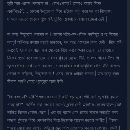
তুমি আর এরকম কোরোনা মা ! চোখ খোলো? তাকাও আমার দিকে
একটিবার?”…. কোনো উত্তর না দিয়ে দু’চোখ বন্ধ করে ঘন ঘন নিঃশ্বাস
ছাড়তে ছাড়তে ছেলের মুখে মাই ঢুকিয়ে চোষাতে লাগলেন বন্দনা দেবী |
না আজ কিছুতেই থামবেন না ! ছেলের শরীর-মন-জীবন সবকিছুর উপর নিজের
সম্পূর্ণ অধিকার কায়েম করেই ছাড়বেন, পন করে এসেছেন বন্দনা দেবী | বিয়ে যদি
করতেই হয় ওনার পছন্দ করা মেয়েকে বিয়ে করবে ওনার ছেলে | যে মেয়েকে
নিজের মতো করে সংসারের দায়িত্ব বুঝিয়ে দেবেন উনি, তারপর পায়ের উপর পা
তুলে বৌমার সেবা ভোগ করবেন | ওসব চাকরি করা আধুনিকা বৌমা উনি আসতে
দেবেন না বাড়িতে, কিছুতেই না ! ওনার ছেলে ওনারই থাকবে | তার জন্য চরম
সীমানা অবধি যেতে প্রস্তুত আজ উনি |
“কি করছ মা? এটা প্লিজ কোরোনা ! আমি বড় হয়ে গেছি মা ! তুমি কি বুঝতে
পারছ না?”…অর্পিত বাধা দেওয়ার আগেই বন্দনা দেবী একটানে ছেলের হাফপ্যান্টটা
নামিয়ে দিলেন কোমর থেকে | এত বড় বয়সে এসে মায়ের সামনে ল্যাংটো হবার
লজ্জায় কুঁকড়ে গিয়ে কোলবালিশ দিয়ে নিজেকে আড়াল করলো অর্পিত | “লজ্জা
পাসনা সোনা বাবা আমার, এইতো দেখ মা’ও তোর মত সব খুলে ফেলবে এখনই !