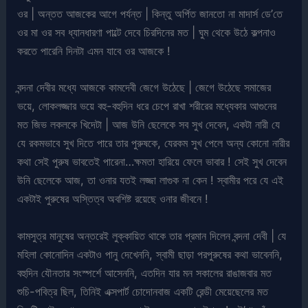
ওর | অন্তত আজকের আগে পর্যন্ত | কিন্তু অর্পিত জানতো না মাদার্স ডে’তে
ওর মা ওর সব ধ্যানধারণা পাল্টে দেবে চিরদিনের মত | ঘুম থেকে উঠে কল্পনাও
করতে পারেনি দিনটা এমন যাবে ওর আজকে !
বন্দনা দেবীর মধ্যে আজকে কামদেবী জেগে উঠেছে | জেগে উঠেছে সমাজের
ভয়ে, লোকলজ্জার ভয়ে বহু-বহুদিন ধরে চেপে রাখা শরীরের মধ্যেকার আগুনের
মত জিভ লকলকে খিদেটা | আজ উনি ছেলেকে সব সুখ দেবেন, একটা নারী যে
যে রকমভাবে সুখ দিতে পারে তার পুরুষকে, যেরকম সুখ পেলে অন্য কোনো নারীর
কথা সেই পুরুষ ভাবতেই পারেনা…ক্ষমতা হারিয়ে ফেলে ভাবার ! সেই সুখ দেবেন
উনি ছেলেকে আজ, তা ওনার যতই লজ্জা লাগুক না কেন ! স্বামীর পরে যে এই
একটাই পুরুষের অস্তিত্ব অবশিষ্ট রয়েছে ওনার জীবনে !
কামসুত্র মানুষের অন্তরেই লুক্কায়িত থাকে তার প্রমান দিলেন বন্দনা দেবী | যে
মহিলা কোনোদিন একটাও পানু দেখেননি, স্বামী ছাড়া পরপুরুষের কথা ভাবেননি,
বহুদিন যৌনতার সংস্পর্শে আসেননি, এতদিন যার মন সকালের রাঙাজবার মত
শুচি-পবিত্র ছিল, তিনিই এক্সপার্ট চোদোনবাজ একটি রেন্ডী মেয়েছেলের মত