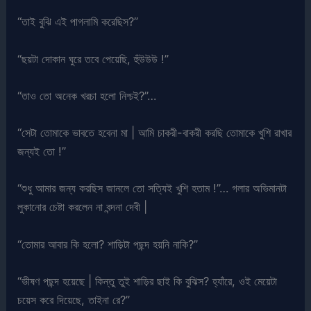
“তাই বুঝি এই পাগলামি করেছিস?”
“ছয়টা দোকান ঘুরে তবে পেয়েছি, হুঁউউউ !”
“তাও তো অনেক খরচা হলো নিশ্চই?”…
“সেটা তোমাকে ভাবতে হবেনা মা | আমি চাকরী-বাকরী করছি তোমাকে খুশি রাখার
জন্যই তো !”
“শুধু আমার জন্য করছিস জানলে তো সত্যিই খুশি হতাম !”… গলার অভিমানটা
লুকানোর চেষ্টা করলেন না বন্দনা দেবী |
“তোমার আবার কি হলো? শাড়িটা পছন্দ হয়নি নাকি?”
“ভীষণ পছন্দ হয়েছে | কিন্তু তুই শাড়ির ছাই কি বুঝিস? হ্যাঁরে, ওই মেয়েটা
চয়েস করে দিয়েছে, তাইনা রে?”