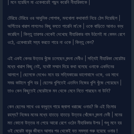
| মনে হয়েছিল মা একেবারেই পছন্দ করেনি নীহারিকাকে |
টেরিয়ে টেরিয়ে ওর আধুনিক পোশাক, মনখোলা কথাবার্তা নিয়ে ঠেস দিয়েছিল |
অর্পিতের খারাপ লাগলেও কিছু বলতে পারেনি মা’কে | ওকে বাড়িতে আনাও বন্ধ
করেছিল | কিন্তু তারপর থেকেই দেখেছে নীহারিকার নাম উঠলেই মা কেমন রেগে
ওঠে, একেবারেই সহ্য করতে পারে না ওকে | কিন্তু কেন?
এই একই কেনর উত্তর খুঁজে চলেছেন বন্দনা দেবীও | সত্যিই নীহারিকা মেয়েটার
মধ্যে খারাপ কিছু নেই, যথেষ্ট সম্মান দিয়ে কথা বলেছে ওনাকে একদিনের
আলাপে | ছেলেকে দেখেও মনে হয় সত্যিকারের ভালোবাসে ওকে, ওর সাথে
সময় কাটালে খুশি হয় | ছেলের খুশিতেই এতদিন নিজের খুশি খুঁজে পেয়েছেন |
তাও কেন কিছুতেই মেয়েটাকে মন থেকে মেনে নিতে পারছেন না উনি?
কেন ছেলের সাথে ওর বন্ধুত্ব গায়ে জ্বালা ধরাচ্ছে ওনার? কি এই হিংসার
রহস্য? নিজের মনের মধ্যে হাতড়ে হাতড়ে উত্তর খোঁজেন বন্দনা দেবী | মনের
মত কোনো উত্তর না পেয়ে আরো রেগে ওঠেন নীহারিকার উপর | শুধু মনে হয়
ওই মেয়েটা বাবুর জীবনে আসার পর থেকেই যত সমস্যা শুরু হয়েছে ওনার !