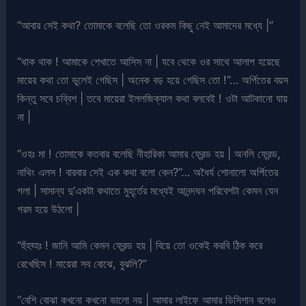
“আবার সেই কথা? তোমাকে বলেছি তো ওরকম কিছু নেই আমাদের মধ্যে |”
“থাক থাক ! আমাকে শেখাতে আসিস না | যবে থেকে ওর সাথে আলাপ হয়েছে
মায়ের কথা তো ভুলেই গেছিস | অনেক বড় হয়ে গেছিস তো !”… অর্পিতের বয়স
কিন্তু সবে চব্বিশ | তবে মায়েরা ইললজিক্যাল কথা বলবেই ! ওটা আটকানো যায়
না |
“ওহঃ মা ! তোমাকে কতবার বলেছি নীহারিকা আমার ফ্রেন্ড হয় | অনলি ফ্রেন্ড,
নাথিং এলস ! বারবার সেই এক কথা বলো কেন?”… অধৈর্য শোনালো অর্পিতের
গলা | সামান্য দু’একটা কথাতে মুহূর্তের মধ্যেই আনন্দঘন পরিবেশটা কেমন যেন
গরম হয়ে উঠলো |
“হুঁহহ্হঃ ! জানি আমি কেমন ফ্রেন্ড হয় | বিয়ে তো ওকেই করবি ঠিক করে
রেখেছিস ! মায়েরা সব বোঝে, বুঝলি?”
“বেশি বোঝা কখনো কখনো ভালো নয় | আমার লাইফে আমার ডিসিশান বলেও