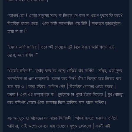
“আশ্চর্য তো ! একটা মানুষের সাথে না মিশলে সে ভাল না খারাপ বুঝবে কি করে?
নীহারিকা ভালো মেয়ে | ওকে আমি অনেকদিন ধরে চিনি | অকারনে জাজমেন্টাল
হয়ো না মা !”
“সেসব আমি জানিনা | তবে ওই মেয়েকে তুই বিয়ে করলে আমি গলায় দড়ি
দেবো, মনে রাখিস !”
“হোয়াট রাবিশ !”…দুদ্দাড় করে ঘর ছেড়ে বেরিয়ে যায় অর্পিত | সত্যি, এত সুন্দর
সকালটাকে মা এত তাড়াতাড়ি তেতো করে দিল? ভীষণ বিরক্ত হয়ে নিজের ঘরে
চলে যায় ও | আজ রবিবার, অফিস নেই | নীহারিকা ফোনের ওয়েট করছে |
করুক ! এখন ওর ভাল্লাগছে না | মুডটাকে মা পুরো চটকে দিয়েছে | মুখ গোমড়া
করে বালিশটা কোলে গুঁজে জানলার দিকে তাকিয়ে বসে থাকে অর্পিত।
বড় অদ্ভুত হয় মায়েদের মন নামক জিনিসটা | আমরা হয়তো সবসময় তলিয়ে
ভাবি না, তাই অগোচরে রয়ে যায় মায়েদের সুপ্ত দুঃখগুলো | একটা নারী