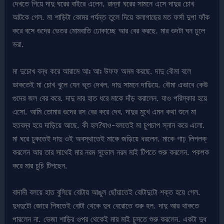
দেখতে গিয়ে দাদু ঘরের বাইরে এলেন. রান্না ঘরের সামনে এসে দাদুর চোখ
আটকে গেল. মা শাড়িটা কোমর পর্যন্ত তুলে দিয়ে কলাগাছের মত ফর্সা দুপা ফাঁক
করে বসে গুদের ভেতর মোমবাতি ঢোকাচ্ছে আর বের করছে. মার গুদটা ঘন চুলে
ভরা.
মা দুচোখ বন্ধ করে আরামে আঃ আঃ উফফ অমম করছে. দাদু বৌমা বলে
ডাকতেই মা চোখ খুলে যেন ভূত দেখল. দাদু সামনে দাড়িয়ে. বৌমা এভাবে কেউ
গুদের জল বের করে. দাদু মার হাত ধরে মাকে দাঁড় করালেন. যাও পরিস্কার হয়ে
এসো. আমি তোমার গুদের রস বের করে দেব. দাদুর মুখে এমন কথা শুনে মা
হতবম্ব হয়ে দাড়িয়ে আছে. কী হল?যাও-বলতেই মা চুপচাপ স্নান করে এলো.
মা ঘরে ঢুকতেই দাদু ওই অবস্থাতেই মাকে জড়িয়ে ধরলেন. মাকে গাঢ় লিপলক্
করলেন আর তার সাথেই মার নরম সুডোল নরম মাই টিপতে শুরু করলেন. পকপক
করে মার চুচি টিপছেন.
বাদামী বলয়ে হাত বুলিয়ে বোটায় আঙুল ছোঁয়াতেই বোটাদুটো শক্ত হয়ে গেল.
দুধদুটো জোরে পিষতেই বোটা থেকে দুধ বেরোতে শুরু হল. দাদু আর থাকতে
পারলেন না. ভেজা শাড়ির ওপর থেকেই মার মাই চুসতে শুরু করলেন. একটা দুধ