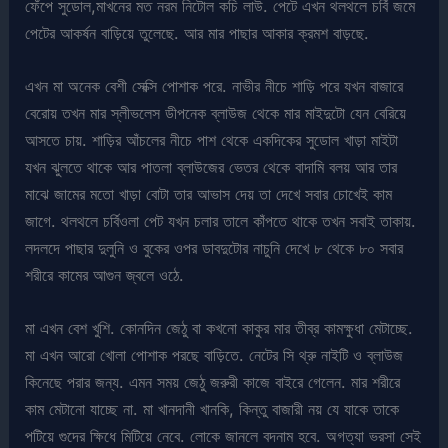
ফেঁপে সুডোল,মাখনের মত নরম নিটোল কচি লাউ. পেটে এখন থলথলে চর্বি জমে
পেটের আকর্ষন বাড়িয়ে তুলেছে. আর মার পাছার আকার ক্রমশ বাড়ছে.
এখন মা অনেক বেশী সেক্সি পোশাক পরে. নাভীর নীচে শাড়ি পরে যখন বাজারে
বেরোয় তখন মার স্লীভলেস ডীপনেক ব্লাউজ থেকে মার মাইদুটো যেন বেরিয়ে
আসতে চায়. শাড়ির আঁচলের নীচে পাশ থেকে একদিকের সুডোল খাড়া মাইটা
যখন ঝুলতে থাকে আর পাতলা ব্লাউজের ভেতর থেকে বাদামি বলয় আর তার
মাঝে জামের মতো খাড়া বোটা তার আভাস দেয় তা দেখে সবার চোখেই কাম
জাগে. থলথলে চর্বিওলা পেট যখন চলার তালে কাঁপতে থাকে তখন সবাই তাকায়.
লদলদে পাছার দুলুনি ও বুকের ওপর ডাবদুটোর নাচুনি দেখে ৮ থেকে ৮০ সবার
শরীরে কামের আগুন জ্বলে ওঠে.
মা এখন বেশ খুশি. কোনদিন জেঠু বা কখনো কাকুর মার তীব্র কামক্ষুধা মেটাচ্ছে.
মা এখন আরো খোলা পোশাক পরছে বাড়িতে. নেটের সি থ্রু নাইটি ও ব্লাউজ
কিনেছে পরার জন্য. এমন সময় জেঠু জরুরী কাজে বাইরে গেলেন. মার শরীরে
কাম মেটানো যাচ্ছে না. মা খানদানী খানকি, কিন্তু বাজারী নয় যে যাকে তাকে
পটিয়ে গুদের ক্ষিধে মিটিয়ে নেবে. লোকে জানলে বদনাম হবে. অগত্যা ভরসা সেই