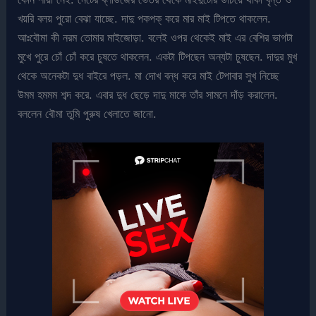
খয়রি বলয় পুরো বেঝা যাচ্ছে. দাদু পকপক্ করে মার মাই টিপতে থাকলেন.
আঃবৌমা কী নরম তোমার মাইজোড়া. বলেই ওপর থেকেই মাই এর বেশির ভাগটা
মুখে পুরে চোঁ চোঁ করে চুষতে থাকলেন. একটা টিপছেন অন্যটা চুষছেন. দাদুর মুখ
থেকে অনেকটা দুধ বাইরে পড়ল. মা দোখ বন্ধ করে মাই টেপাবার সুখ নিচ্ছে
উমম হমমম শব্দ করে. এবার দুধ ছেড়ে দাদু মাকে তাঁর সামনে দাঁড় করালেন.
বললেন বৌমা তুমি পুরুষ খেলাতে জানো.