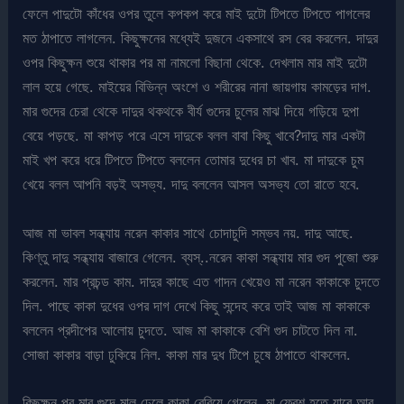
ফেলে পাদুটো কাঁধের ওপর তুলে কপকপ করে মাই দুটো টিপতে টিপতে পাগলের
মত ঠাপাতে লাগলেন. কিছুক্ষনের মধ্যেই দুজনে একসাথে রস বের করলেন. দাদুর
ওপর কিছুক্ষন শুয়ে থাকার পর মা নামলো বিছানা থেকে. দেখলাম মার মাই দুটো
লাল হয়ে গেছে. মাইয়ের বিভিন্ন অংশে ও শরীরের নানা জায়গায় কামড়ের দাগ.
মার গুদের চেরা থেকে দাদুর থকথকে বীর্য গুদের চুলের মাঝ দিয়ে গড়িয়ে দুপা
বেয়ে পড়ছে. মা কাপড় পরে এসে দাদুকে বলল বাবা কিছু খাবে?দাদু মার একটা
মাই খপ করে ধরে টিপতে টিপতে বললেন তোমার দুধের চা খাব. মা দাদুকে চুম
খেয়ে বলল আপনি বড়ই অসভ্য. দাদু বললেন আসল অসভ্য তো রাতে হবে.
আজ মা ভাবল সন্ধ্যায় নরেন কাকার সাথে চোদাচুদি সম্ভব নয়. দাদু আছে.
কিণ্তু দাদু সন্ধ্যায় বাজারে গেলেন. ব্যস্..নরেন কাকা সন্ধ্যায় মার গুদ পুজো শুরু
করলেন. মার প্রচন্ড কাম. দাদুর কাছে এত গাদন খেয়েও মা নরেন কাকাকে চুদতে
দিল. পাছে কাকা দুধের ওপর দাগ দেখে কিছু সন্দেহ করে তাই আজ মা কাকাকে
বললেন প্রদীপের আলোয় চুদতে. আজ মা কাকাকে বেশি গুদ চাটতে দিল না.
সোজা কাকার বাড়া ঢুকিয়ে নিল. কাকা মার দুধ টিপে চুষে ঠাপাতে থাকলেন.
কিছুক্ষন পর মার গুদে মাল ঢেলে কাকা বেরিয়ে গেলেন. মা ফ্রেশ হতে যাবে আর