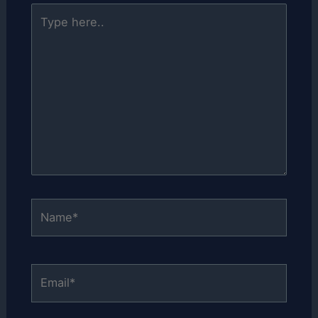
Type
here..
Name*
Email*