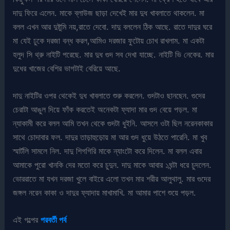
দাদু ফিরে এলেন. মাকে ব্লাউজ ছাড়া দেখেই মার দুধ খাবলাতে থাকলেন. মা
বলল এখন আর দুষ্টুমি নয়,রাতে দেবো. দাদু বললেন ঠিক আছে. রাতে দাদুর ঘরে
মা যেই ঢুকে দরজা বন্ধ করল,আমিও দরজার ফুটোয় চোখ রাখলাম. মা একটা
হলুদ সি থ্রু নাইটি পরেছে. মার দুধ গুদ সব দেখা যাচ্ছে. নাইটি ভি নেকের. মার
দুধের খাজের বেশির ভাগটাই বেরিয়ে আছে.
দাদু নাইটির ওপর থেকেই দুধ খাবলাতে শুরু করলেন. গুদটাও ছানছেন. গুদের
চেরাটা আঙুল দিয়ে ফাঁক করতেই অনেকটা ফ্যাদা মার গুদ বেয়ে পড়ল. মা
ন্যাকামী করে বলল আমি তখন থেকে গুদটা ধুইনি. আসলে ওটা ছিল নরেনকাকার
সাথে চোদাবার ফল. দাদুর তাড়াহুড়োয় মা আর গুদ ধুয়ে উঠতে পারেনি. মা খুব
স্মার্টলি সামলে নিল. দাদু শিগগিরি মাকে ন্যাংটো করে দিলেন. মা বলল এবার
আমাকে পুরো খানকি দের মতো করে চুদুন. দাদু মাকে আবার ১ঘন্টা ধরে চুদলেন.
ভোররাতে মা যখন দরজা খুলে বাইরে এলো তখন মার শরীর আলুথালু. মার গুদের
জঙ্গল নরেন কাকা ও দাদুর ফ্যাদায় মাখামাখি. মা আমার পাশে শুয়ে পড়ল.
এই গল্পের
পরবর্তী পর্ব