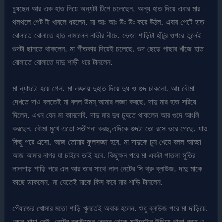
চুষছেন আর এক হাত দিয়ে অন্যটা টিপে চলেছেন. অন্য হাত দিয়ে এবার মার
থলথলে পেট টা খাবলে ধরলেন. মা আঃ আঃ উঃ উঃ করে উঠল. এবার পেটে হাত
বোলাতে বোলাতে হাত নামালেন নাভীর নীচে. ভেজা শাড়িটা হাঁটুর ওপরে তুলেই
গুদটা ছানতে থাকলেন. মা শীতকার দিয়েই চলেছে. গুদ ছেড়ে পাছার খাঁজে হাত
বোলাতে বোলাতে দাদু শাড়ী ধরে টানলেন.
মা ন্যাংটো হয়ে গেল. মা লজ্জায় দুহাত দিয়ে দুধ ও গুদ ঢাকলো. আঃ বৌমা
দেখতে দাও বলতেই মা বলল উমম্ আমার লজ্জা করছে. দাদু মার হাত সরিয়ে
দিলেন. এখন যেন মা কামদেবি. দাদু মার দুধ চুষতে থাকলেন আর গুদে আংলি
করছেন. বৌমা মুখে এতো সতীপনা করছ,এদিকে গুদটা তো রসে ভরে গেছে. যাও
কিছু পরে এসো. আজ তোমার ফুলসজ্জা হবে. মা দাদুকে চুম খেয়ে বলল আচ্ছা
আজ আমার নাগর যা চাইবে তাই হবে. কিছুক্ষন পরে মা একটা পাতলা সুতির
লালপাড় শাড়ি পরে এল আর তার সাথে লাল নেটের সি থ্রু ব্লাউজ. দাদু মাকে
কাছে ডাকলেন. মা যেতেই মাকে কিস করে মার শাড়ি টানলেন.
পেঁযাজের খোসার মতো শাড়ি খুলতেই অবাক হলেন. শুধু ব্লাউজ পরে মা দাড়িয়ে.
কোন শায়া নেই. নেটের ব্লাউজের ভেতর থেকে মাইদুটোর উচিয়ে থাকা বৃন্ত ও