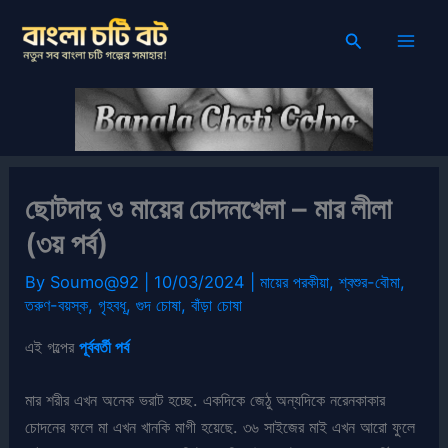
Skip
Search
to
content
ছোটদাদু ও মায়ের চোদনখেলা – মার লীলা
(৩য় পর্ব)
By
Soumo@92
|
10/03/2024
|
মায়ের পরকীয়া
,
শ্বশুর-বৌমা
,
তরুণ-বয়স্ক
,
গৃহবধূ
,
গুদ চোষা
,
বাঁড়া চোষা
এই গল্পের
পূর্ববর্তী পর্ব
মার শরীর এখন অনেক ভরাট হচ্ছে. একদিকে জেঠু অন্যদিকে নরেনকাকার
চোদনের ফলে মা এখন খানকি মাগী হয়েছে. ৩৬ সাইজের মাই এখন আরো ফুলে