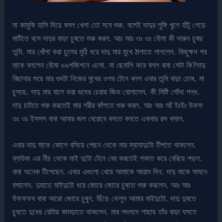
মা কামুকি হাসি দিয়ে বলল খেলা তো সবে শুরু. বলেই দাদুর লুঙ্গি খুলে হাঁটু গেড়ে
মাটিতে বসে দাদুর বাড়া চুষতে শুরু করল. আঃ আঃ ওঃ ওঃ বৌমা কী দারুন চুষছ
তুমি. মার খোঁপা করা চুলের মুঠি ধরে দাদু মার মুখে ঠাপাতে লাগলেন. কিছুক্ষন পর
মাকে বললেন বৌমা ৬৯পজিশনে এসো. মা ছেনালি করে বলল বাবা সেটা কি?দাদু
বিছানায় শুয়ে মার গুদটা নিজের মুখের ওপর টেনে বলল এবার তুমি বাড়া চোষ. মা
চুসছে. দাদু মার বালে ভরা গুদের চেরায় জিভ বোলালেন. কী মিষ্টি সোঁদা গন্ধ.
দাদু চাটতে শুরু করতেই মার শরীর কাঁপতে শুরু করল. আঃ আঃ আঁ ইঃইঃ উফফ
ওঃ ওঃ ইসসস বাবা আমার জল বেরোবে বলতে বলতে একবার রস খসাল.
এবার দাদু মাকে কোলে বসিয়ে পেছন থেকে মার ম্যানাদুটো টিপতে থাকলেন.
ব্লাউজ এর নীচ থেকে মাই দুটো টেনে বের করতেই পকাত করে বেরিয়ে পড়ল.
বাবা অনেক টিপেছেন. এবার এগুলো খেয়ে আমাকে আরাম দিন. দাদু মাকে সামনে
বসালেন. দুহাতে মাইদুটো ধরে জোরে জোরে চুষতে শুরু করলেন. আঃ আঃ
উফফফব বাবা আরো জোরে চুষুন. ছিঁড়ে ফেলুন আমার মাইদুটো. দাদু দুষতে
চুষতে দুধের বোটায় কামড়াতে থাকলেন. মার লদলদে পাছায় তাঁর বাড়া ঘসতে