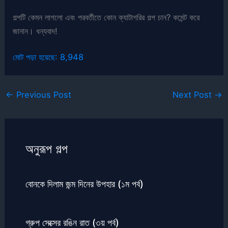
গল্পটি কেমন লাগলো এবং পরবর্তীতে কোন ক্যাটাগরির গল্প চান? কমেন্ট করে
জানান। ধন্যবাদ!
মোট পড়া হয়েছে:
8,948
←
Previous Post
Next Post
→
অনুরূপ গল্প
বোনকে দিলাম জন্ম দিনের উপহার (১ম পর্ব)
গ্রুপ সেক্সের রঙিন রাত (৩য় পর্ব)