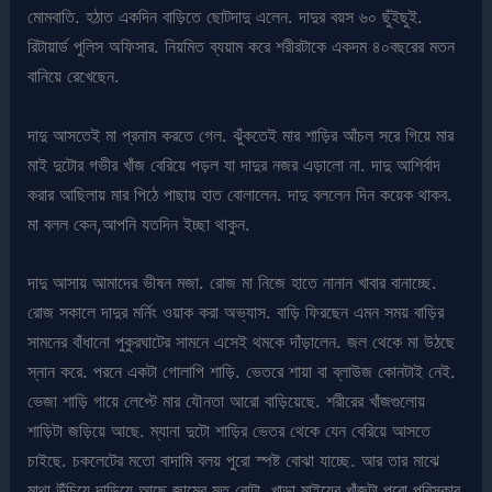
মোমবাতি. হঠাত একদিন বাড়িতে ছোটদাদু এলেন. দাদুর বয়স ৬০ ছুঁইছুই.
রিটায়ার্ড পুলিস অফিসার. নিয়মিত ব্যয়াম করে শরীরটাকে একদম ৪০বছরের মতন
বানিয়ে রেখেছেন.
দাদু আসতেই মা প্রনাম করতে গেল. ঝুঁকতেই মার শাড়ির আঁচল সরে গিয়ে মার
মাই দুটোর গভীর খাঁজ বেরিয়ে পড়ল যা দাদুর নজর এড়ালো না. দাদু আশির্বাদ
করার আছিলায় মার পিঠে পাছায় হাত বোলালেন. দাদু বললেন দিন কয়েক থাকব.
মা বলল কেন,আপনি যতদিন ইচ্ছা থাকুন.
দাদু আসায় আমাদের ভীষন মজা. রোজ মা নিজে হাতে নানান খাবার বানাচ্ছে.
রোজ সকালে দাদুর মর্নিং ওয়াক করা অভ্যাস. বাড়ি ফিরছেন এমন সময় বাড়ির
সামনের বাঁধানো পুকুরঘাটের সামনে এসেই থমকে দাঁড়ালেন. জল থেকে মা উঠছে
স্নান করে. পরনে একটা গোলাপি শাড়ি. ভেতরে শায়া বা ব্লাউজ কোনটাই নেই.
ভেজা শাড়ি গায়ে লেপ্টে মার যৌনতা আরো বাড়িয়েছে. শরীরের খাঁজগুলোয়
শাড়িটা জড়িয়ে আছে. ম্যানা দুটো শাড়ির ভেতর থেকে যেন বেরিয়ে আসতে
চাইছে. চকলেটের মতো বাদামি বলয় পুরো স্পষ্ট বোঝা যাচ্ছে. আর তার মাঝে
মাথা উঁচিয়ে দাড়িয়ে আছে জামের মত বোটা. খাড়া মাইয়ের খাঁজটা পুরো পরিস্কার