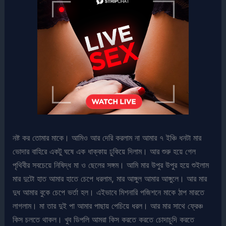
নষ্ট কর তোমার মাকে। আমিও আর দেরি করলাম না আমার ৭ ইঞ্চি ধনটা মার
ভোদার বাহিরে একটু ঘষে এক ধাক্কায় ঢুকিয়ে দিলাম। আর শুরু হয়ে গেল
পৃথিবীর সবচেয়ে নিষিদ্ধ মা ও ছেলের সঙ্গম। আমি মার উপুর উপুর হয়ে শুইলাম
মার দুটো হাত আমার হাতে চেপে ধরলাম, মার আঙ্গুল আমার আঙ্গুলে। আর মার
দুধ আমার বুকে চেপে ভর্তা হল। এইভাবে মিশনারি পজিশনে মাকে ঠাপ মারতে
লাগলাম। মা তার দুই পা আমার পাছায় পেচিয়ে ধরল। আর মার সাথে ফ্রেঞ্চ
কিস চলতে থাকল। খুব ডিপলি আমরা কিস করতে করতে চোদাচুদি করতে