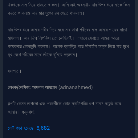
থকথকে মাল নিয়ে হাসতে থাকল। আমি এই অবস্থায় মার উপর শুয়ে মাকে কিস
করতে থাকলাম আর মার মুখের রস খেতে থাকলাম।
মার উপর শুয়ে আমার শরীর দিয়ে ঘষে মার সারা শরীরের মাল আমার গায়ের সাথে
মাখলাম। আর ডিপ লিপকিস তো চলছিলই। এভাবে সেরাতে আমরা আরো
কয়েকবার চোদাচুদি করলাম। অনেক ক্লান্তি আর সীমাহীন আনন্দ নিয়ে মার মুখে
মুখ রেখে শরীরের সাথে লটকে ঘুমিয়ে পড়লাম।
সমাপ্ত।
লেখক/লেখিকা: আদনান আহমেদ
(adnanahmed)
গল্পটি কেমন লাগলো এবং পরবর্তীতে কোন ক্যাটাগরির গল্প চান? কমেন্ট করে
জানান। ধন্যবাদ!
মোট পড়া হয়েছে:
6,682