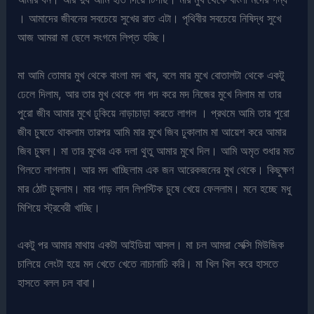
। আমাদের জীবনের সবচেয়ে সুখের রাত এটা। পৃথিবীর সবচেয়ে নিষিদ্ধ সুখে
আজ আমরা মা ছেলে সংগমে লিপ্ত হচ্ছি।
মা আমি তোমার মুখ থেকে বাংলা মদ খাব, বলে মার মুখে বোতালটা থেকে একটু
ঢেলে দিলাম, আর তার মুখ থেকে গদ গদ করে মদ নিজের মুখে নিলাম মা তার
পুরো জীব আমার মুখে ঢুকিয়ে নাড়াচাড়া করতে লাগল । প্রথমে আমি তার পুরো
জীব চুষতে থাকলাম তারপর আমি মার মুখে জিব ঢুকালাম মা আয়েশ করে আমার
জিব চুষল। মা তার মুখের এক দলা থুতু আমার মুখে দিল। আমি অমৃত শুধার মত
গিলতে লাগলাম। আর মদ খাচ্ছিলাম এক জন আরেকজনের মুখ থেকে। কিছুক্ষণ
মার ঠোট চুষলাম। মার গাড় লাল লিপস্টিক চুষে খেয়ে ফেললাম। মনে হচ্ছে মধু
মিশিয়ে স্ট্রবেরী খাচ্ছি।
একটু পর আমার মাথায় একটা আইডিয়া আসল। মা চল আমরা সেক্সি মিউজিক
চালিয়ে লেংটা হয়ে মদ খেতে খেতে নাচানাচি করি। মা খিল খিল করে হাসতে
হাসতে বলল চল বাবা।