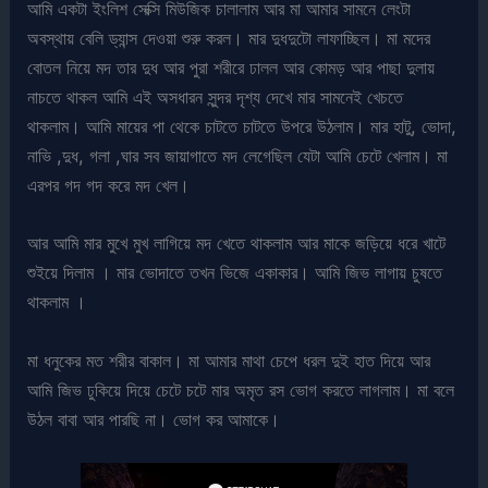
আমি একটা ইংলিশ সেক্সি মিউজিক চালালাম আর মা আমার সামনে লেংটা
অবস্থায় বেলি ড্যান্স দেওয়া শুরু করল। মার দুধদুটো লাফাচ্ছিল। মা মদের
বোতল নিয়ে মদ তার দুধ আর পুরা শরীরে ঢালল আর কোমড় আর পাছা দুলায়
নাচতে থাকল আমি এই অসধারন সুন্দর দৃশ্য দেখে মার সামনেই খেচতে
থাকলাম। আমি মায়ের পা থেকে চাটতে চাটতে উপরে উঠলাম। মার হাটু, ভোদা,
নাভি ,দুধ, গলা ,ঘার সব জায়াগাতে মদ লেগেছিল যেটা আমি চেটে খেলাম। মা
এরপর গদ গদ করে মদ খেল।
আর আমি মার মুখে মুখ লাগিয়ে মদ খেতে থাকলাম আর মাকে জড়িয়ে ধরে খাটে
শুইয়ে দিলাম । মার ভোদাতে তখন ভিজে একাকার। আমি জিভ লাগায় চুষতে
থাকলাম ।
মা ধনুকের মত শরীর বাকাল। মা আমার মাথা চেপে ধরল দুই হাত দিয়ে আর
আমি জিভ ঢুকিয়ে দিয়ে চেটে চটে মার অমৃত রস ভোগ করতে লাগলাম। মা বলে
উঠল বাবা আর পারছি না। ভোগ কর আমাকে।