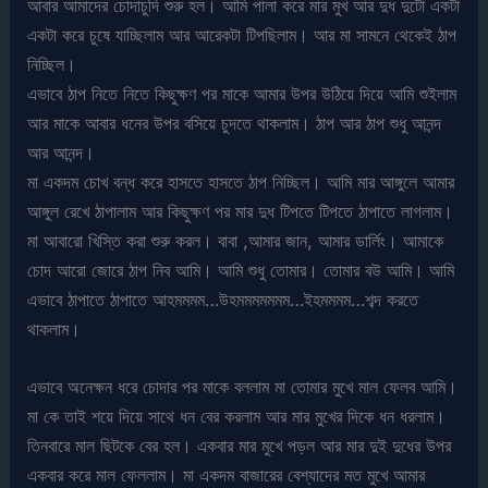
আবার আমাদের চোদাচুদি শুরু হল। আমি পালা করে মার মুখ আর দুধ দুটো একটা
একটা করে চুষে যাচ্ছিলাম আর আরেকটা টিপছিলাম। আর মা সামনে থেকেই ঠাপ
নিচ্ছিল।
এভাবে ঠাপ নিতে নিতে কিছুক্ষণ পর মাকে আমার উপর উঠিয়ে দিয়ে আমি শুইলাম
আর মাকে আবার ধনের উপর বসিয়ে চুদতে থাকলাম। ঠাপ আর ঠাপ শুধু আনন্দ
আর আনন্দ।
মা একদম চোখ বন্ধ করে হাসতে হাসতে ঠাপ নিচ্ছিল। আমি মার আঙ্গুলে আমার
আঙ্গুল রেখে ঠাপালাম আর কিছুক্ষণ পর মার দুধ টিপতে টিপতে ঠাপাতে লাগলাম।
মা আবারো খিস্তি করা শুরু করল। বাবা ,আমার জান, আমার ডার্লিং। আমাকে
চোদ আরো জোরে ঠাপ নিব আমি। আমি শুধু তোমার। তোমার বউ আমি। আমি
এভাবে ঠাপাতে ঠাপাতে আহমমমম…উহমমমমমমম…ইহমমমম…শব্দ করতে
থাকলাম।
এভাবে অনেক্ষন ধরে চোদার পর মাকে বললাম মা তোমার মুখে মাল ফেলব আমি।
মা কে তাই শয়ে দিয়ে সাথে ধন বের করলাম আর মার মুখের দিকে ধন ধরলাম।
তিনবারে মাল ছিটকে বের হল। একবার মার মুখে পড়ল আর মার দুই দুধের উপর
একবার করে মাল ফেললাম। মা একদম বাজারের বেশ্যাদের মত মুখে আমার