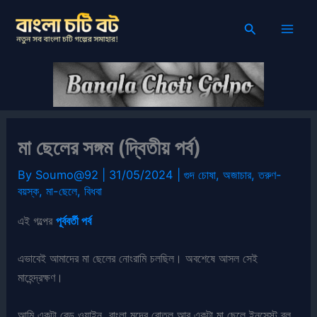
Skip
Search
to
content
মা ছেলের সঙ্গম (দ্বিতীয় পর্ব)
By
Soumo@92
|
31/05/2024
|
গুদ চোষা
,
অজাচার
,
তরুণ-
বয়স্ক
,
মা-ছেলে
,
বিধবা
এই গল্পের
পূর্ববর্তী পর্ব
এভাবেই আমাদের মা ছেলের নোংরামি চলছিল। অবশেষে আসল সেই
মাহেন্দ্রক্ষণ।
আমি একটা রেড ওয়াইন, বাংলা মদের বোতল আর একটা মা ছেলে ইনসেস্ট ব্লু