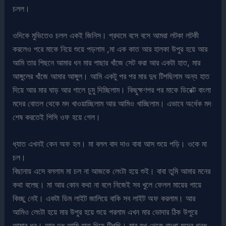
চলল।
ওদিকে মুভিতেও চলল একই জিনিস। প্রথমে বসে বসে আমরা লটকা লটকী
করলেও পরে মাকে নিয়ে শুয়ে পড়লাম ,মা এক কাত আর হালকা উপুর হয়ে আর
আমি তার পিছনে আমার ধন মার পাছার খাঁজে সেট করা আর একটা হাত, মার
আঙ্গুলের খাঁজে আমার আঙ্গুল। আমি একটু পর পর মার দুধ টিপছিলাম অন্য হাত
দিয়ে আর মার ঘাড় আর গালে চুমু দিচ্ছিলাম। কিছুক্ষণপর পর মাকে ডিরেক্ট বাংলা
মদের বোতল থেকে মদ খাওয়াচ্ছিলাম আর আমিও খাচ্ছিলাম। এভাবে অর্ধেক মদ
শেষ করতেই পিসি ওফ হয়ে গেল।
ধ্যাত এখনই কেন অফ হল। মা বলল বাদ দাও বাবা আস শুয়ে পড়ি। ওকে মা
চল।
বিছানায় এসে বললাম মা চল না আজকে লেংটা হয়ে শুই। বাবা তুমি আমার মনের
কথা বলেছ। মা আর কোন কথা না বলে নিজেই সব খুলে ফেলল মায়ের গায়ে
কিচ্ছু নেই। একটা ডিম লাইট জালিয়ে বাকি সব লাইট অফ করলাম। আর
আমিও লেংটা হয়ে মার উপুর হয়ে শুয়ে পরলাম এখন মার ভোদার ঠিক উপুরে
আমার ধন। আর দুধ আমি হাত দিয়ে টিপছি। মার মুখ থেকে বাংলা মদের গন্ধ