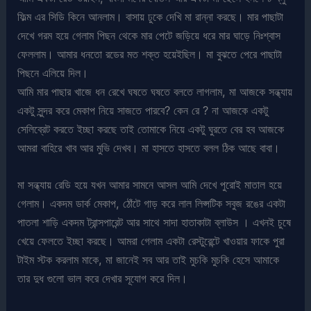
ফিল্ম এর সিডি কিনে আনলাম। বাসায় ঢুকে দেখি মা রান্না করছে। মার পাছাটা
দেখে গরম হয়ে গেলাম পিছন থেকে মার পেটে জড়িয়ে ধরে মার ঘাড়ে নিঃশ্বাস
ফেললাম। আমার ধনতো রডের মত শক্ত হয়েইছিল। মা বুঝতে পেরে পাছাটা
পিছনে এলিয়ে দিল।
আমি মার পাছার খাজে ধন রেখে ঘষতে ঘষতে বলতে লাগলাম, মা আজকে সন্ধ্যায়
একটু সুন্দর করে মেকাপ নিয়ে সাজতে পারবে? কেন রে ? না আজকে একটু
সেলিব্রেট করতে ইচ্ছা করছে তাই তোমাকে নিয়ে একটু ঘুরতে বের হব আজকে
আমরা বাহিরে খাব আর মুভি দেখব। মা হাসতে হাসতে বলল ঠিক আছে বাবা।
মা সন্ধ্যায় রেডি হয়ে যখন আমার সামনে আসল আমি দেখে পুরোই মাতাল হয়ে
গেলাম। একদম ডার্ক মেকাপ, ঠোঁটে গাড় করে লাল লিপ্সটিক সবুজ রঙের একটা
পাতলা শাড়ি একদম ট্রান্সপারেন্ট আর সাথে সাদা হাতাকাটা ব্লাউস । এখনই চুষে
খেয়ে ফেলতে ইচ্ছা করছে। আমরা গেলাম একটা রেস্টুরেন্টে খাওয়ার ফাকে পুরা
টাইম স্টক করলাম মাকে, মা জানেই সব আর তাই মুচকি মুচকি হেসে আমাকে
তার দুধ গুলো ভাল করে দেখার সূযোগ করে দিল।