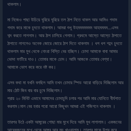
থাকলাম।
মা নিজেও পাছা উচিয়ে ঘুরিয়ে ঘুরিয়ে তল ঠাপ নিতে থাকল আর আমিও গদাম
গদাম করে মাকে চুদতে থাকলাম। আমরা শুধু উহমমমমমমম আহমমমম…এসব
শব্দ করতে লাগলাম। আর ঠাপ চালিয়ে গেলাম। প্রথমে আস্তে আস্তে ঠাপাতে
ঠাপাতে লাগলেও অনেক জোরে জোরে ঠাপ দিতে থাকলাম । ধপ ধপ শব্দে চুদতে
থাকলাম মার মুখ থেকে নোংরা খিস্তি বের হচ্ছিল। চোদা আমাকে বাবা আমার
ভোদা ফাটিয়ে দাও। তোমার মাকে চোদ। আমি আজকে তোমার বেশ্যা।
আমাকে ভোগ করে করে নষ্ট কর।
এসব কথা মা যখনি বলছিল আমি তখন চোদার স্পিড আরো বাড়িয়ে দিচ্ছিলাম আর
মার ঠোট জিব বার বার চুষে দিচ্ছিলাম।
প্রায় ২০ মিনিট এভাবে আমাদের চোদাচুদি চলার পর আমি মার যোনিতে বীর্যপাত
করলাম।মাল বের হবার পরো আরো কিছুখন আমরা এই পজিশনে থাকলাম ।
তারপর উঠে একটা আঙ্গুরের গোছা মার মুখে দিয়ে আমি মুখ লাগালাম। একজনের
আরেকজনের মুখে থেকে আঙ্গুর আর মদ খাওয়ালাম। তারপর মাকে উপুর করে