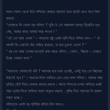
সাধন সোফা থেকে উঠে ললিতার কোমরে আলতো করে হাতটা রেখে গালে কিস
করলো
“তোমাকে কি ভোলা যায় ললিতা ? তুমি-ই তো আজকাল ব্যস্ত হিরোইন হয়ে
গেছ, আমার কাছে আসার সময় পাওনা ! ”
“এই তো আজ এলাম ” – সাধনকে দুষ্টু একটা হাসি দিয়ে ললিতা বলল – ” তা
আপনি কি এখানেই দাঁড় করিয়ে রাখবেন, না ঘরে ঢুকতে দেবেন ? ”
” ঘর তো আজ তোমার জন্যেই রাখা আছে ললিতা ; সোফা , বিছানা – যেখানে
ইচ্ছে সেখানে বসো “
“আপাতত সোফাতেই বসি ? আপনার ঘরে যখন এসেছি, একটু পরে তো বিছানায়
উঠতেই হবে !” – সাধনের দিকে তাকিয়ে চোখ মেরে বলল ললিতা। তারপর পাছা
দুলিয়ে হেঁটে গিয়ে সোফায় বসলো.বসলো। কালো শিফনের তলায় ললিতার ভরাট
পাছা দুটোর দিকে তাকিয়ে সাধন অনুভব করলো , লুঙ্গির নিচে ল্যাওড়া টা ক্রমশ
শক্ত হচ্ছে।
ললিতাকে একটা বড় হুইস্কি বানিয়ে দিল সাধন।