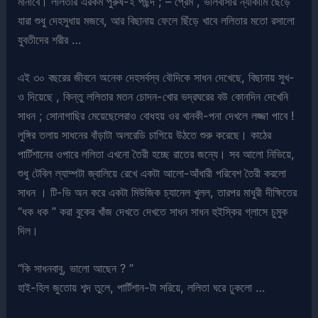
মানাবে। ললিতার এরকম পুরুষ-ই পছন্দ ; – প্রেম , ভালবাসার ন্যাকামি ছেড়ে
যারা শুধু দেহসুধায় মজবে, আর বিছানায় ফেলে ছিঁড়ে খাবে ললিতার মতো রসালো
যুবতীদের শরীর …
এই ৩০ বছরের জীবনে অনেক দেহসর্বস্ব বৌদিকে সাধন দেখেছে, বিছানায় সুখ-
ও দিয়েছে , কিন্তু ললিতার মতন চোদন-খোর ভদ্রঘরের বউ কোনদিন দেখেনি
সাধন ; সোনাগাছির মেয়েছেলেরাও বোধহয় ওর খানকী-পনা দেখলে লজ্জা পাবে !
লুঙ্গির তলায় সাধনের বাঁড়াটা অলরেডি চাগিয়ে উঠতে শুরু করেছে। কাঠের
পার্টিশানের ওপারে ললিতা এখনো তৈরী হচ্ছে রাতের জন্যে। সব আলো নিভিয়ে,
শুধু টেবিল ল্যাম্পটা জ্বালিয়ে রেখে একটা আলো-আঁধারী পরিবেশ তৈরী করলো
সাধন । টি-ভি অন করে একটা মিউজিক চ্যানেল খুলল, তারপর মাধুরী দীক্ষিতের
“ধক ধক ” করা বুকের খাঁজ দেখতে দেখতে সাধন সাধন হুইস্কির গ্লাসে চুমুক
দিল।
“কি সাধনবাবু, ভালো আছেন ? ”
হাই-হিল জুতোয় শব্দ তুলে, পার্টিশান-টা সরিয়ে, ললিতা ঘরে ঢুকলো …