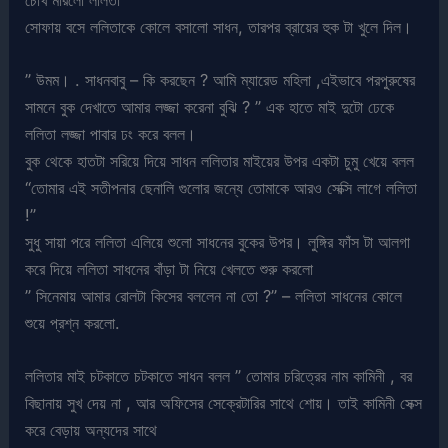
সোফায় বসে ললিতাকে কোলে বসালো সাধন, তারপর ব্রায়ের হুক টা খুলে দিল।
” উমম। . সাধনবাবু – কি করছেন ? আমি ম্যারেড মহিলা ,এইভাবে পরপুরুষের
সামনে বুক দেখাতে আমার লজ্জা করেনা বুঝি ? ” এক হাতে মাই দুটো ঢেকে
ললিতা লজ্জা পাবার ঢং করে বলল।
বুক থেকে হাতটা সরিয়ে দিয়ে সাধন ললিতার মাইয়ের উপর একটা চুমু খেয়ে বলল
“তোমার এই সতীপনার ছেনালি গুলোর জন্যে তোমাকে আরও সেক্সি লাগে ললিতা
!”
সুধু সায়া পরে ললিতা এলিয়ে শুলো সাধনের বুকের উপর। লুঙ্গির ফাঁস টা আলগা
করে দিয়ে ললিতা সাধনের বাঁড়া টা নিয়ে খেলতে শুরু করলো
” সিনেমায় আমার রোলটা কিসের বললেন না তো ?” – ললিতা সাধনের কোলে
শুয়ে প্রশ্ন করলো.
ললিতার মাই চটকাতে চটকাতে সাধন বলল ” তোমার চরিত্রের নাম কামিনী , বর
বিছানায় সুখ দেয় না , আর অফিসের সেক্রেটারির সাথে শোয়। তাই কামিনী সেক্স
করে বেড়ায় অন্যদের সাথে