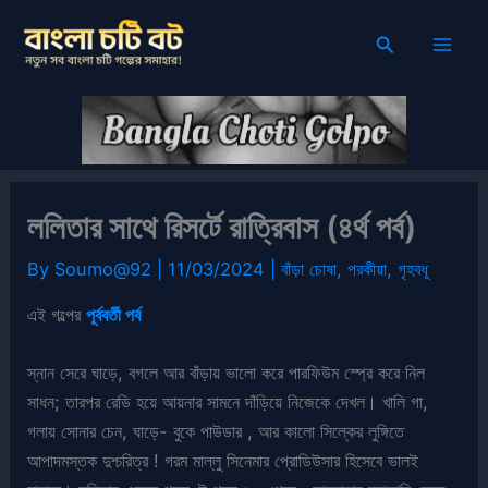
Skip
Search
to
content
ললিতার সাথে রিসর্টে রাত্রিবাস (৪র্থ পর্ব)
By
Soumo@92
|
11/03/2024
|
বাঁড়া চোষা
,
পরকীয়া
,
গৃহবধূ
এই গল্পের
পূর্ববর্তী পর্ব
স্নান সেরে ঘাড়ে, বগলে আর বাঁড়ায় ভালো করে পারফিউম স্প্রে করে নিল
সাধন; তারপর রেডি হয়ে আয়নার সামনে দাঁড়িয়ে নিজেকে দেখল। খালি গা,
গলায় সোনার চেন, ঘাড়ে- বুকে পাউডার , আর কালো সিল্কের লুঙ্গিতে
আপাদমস্তক দুশ্চরিত্র ! গরম মাল্লু সিনেমার প্রোডিউসার হিসেবে ভালই