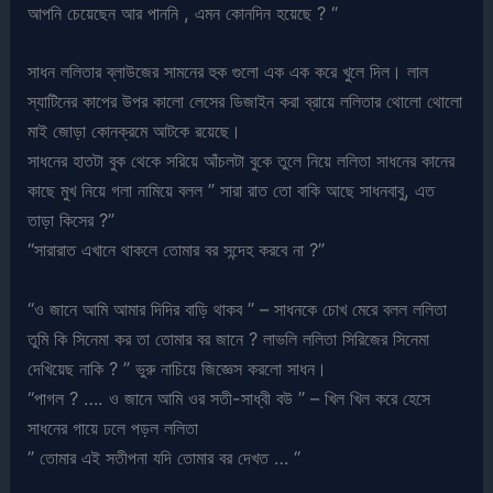
আপনি চেয়েছেন আর পাননি , এমন কোনদিন হয়েছে ? “
সাধন ললিতার ব্লাউজের সামনের হুক গুলো এক এক করে খুলে দিল। লাল
স্যাটিনের কাপের উপর কালো লেসের ডিজাইন করা ব্রায়ে ললিতার থোলো থোলো
মাই জোড়া কোনক্রমে আটকে রয়েছে।
সাধনের হাতটা বুক থেকে সরিয়ে আঁচলটা বুকে তুলে নিয়ে ললিতা সাধনের কানের
কাছে মুখ নিয়ে গলা নামিয়ে বলল ” সারা রাত তো বাকি আছে সাধনবাবু, এত
তাড়া কিসের ?”
“সারারাত এখানে থাকলে তোমার বর সন্দেহ করবে না ?”
“ও জানে আমি আমার দিদির বাড়ি থাকব ” – সাধনকে চোখ মেরে বলল ললিতা
তুমি কি সিনেমা কর তা তোমার বর জানে ? লাভলি ললিতা সিরিজের সিনেমা
দেখিয়েছ নাকি ? ” ভুরু নাচিয়ে জিজ্ঞেস করলো সাধন।
“পাগল ? …. ও জানে আমি ওর সতী-সাধ্বী বউ ” – খিল খিল করে হেসে
সাধনের গায়ে ঢলে পড়ল ললিতা
” তোমার এই সতীপনা যদি তোমার বর দেখত … “