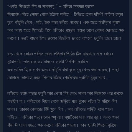
“একটা সিগারেট দিন না সাধনবাবু ” – ললিতা আবদার করলো
সিগারেট ধরিয়ে সোফা থেকে উঠলো ললিতা। টিভিতে তখন দক্ষিণী নায়িকা রম্ভা
বুকে কাঁচুলি বেঁধে , মাই, উরু পাছা দুলিয়ে নাচছে। এক হাতে হুইস্কির গ্লাস
আর অন্য হাতে সিগারেট নিয়ে ললিতাও রম্ভার নাচের তালে কোমর দোলাতে শুরু
করলো। ভরাট পাছার উপর রুপোর বিছেটাও দুলতে লাগলো দুলুনির তালে তালে
ঘাড় থেকে কোমর পর্যন্ত খোলা ললিতার পিঠের ঠিক মাঝখানে লাল ব্রায়ের
স্ট্র্যাপ-টা খোলার জন্যে সাধনের হাতটা নিশপিশ করছিল
এক তামিল হিরো তখন রম্ভার কাঁচুলি বাঁধা বুকে চুমু খেতে শুরু করেছে। পাছা
দোলাতে দোলাতে রম্ভা শিউরে উঠছে প্রেমিকের প্রতিটা চুমুর সাথে …
ললিতার ভরাট পাছার দুলুনি আর খোলা পিঠ দেখে সাধন আর নিজেকে ধরে রাখতে
পারছিল না। ললিতাকে পিছন থেকে জড়িয়ে ধরে বুকের আঁচল টা সরিয়ে দিল
সাধন। তারপর কোমরের গিঁট খুলে দিল , আর ললিতার শাড়িটা খসে পড়ল
মাটিতে। ললিতার পরনে তখন শুধু লাল স্যাটিনের সায়া আর ব্রা। শক্ত খাড়া
বাঁড়া টা সাধন ঘষতে শুরু করলো ললিতার পাছায়। ডান হাতটা পিছনে ঘুরিয়ে