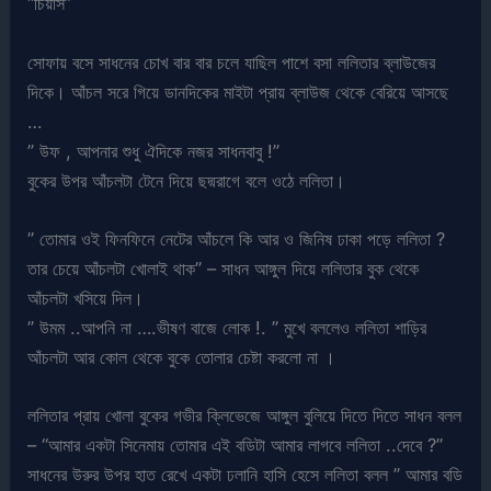
“চিয়ার্স”
সোফায় বসে সাধনের চোখ বার বার চলে যাছিল পাশে বসা ললিতার ব্লাউজের
দিকে। আঁচল সরে গিয়ে ডানদিকের মাইটা প্রায় ব্লাউজ থেকে বেরিয়ে আসছে
…
” উফ , আপনার শুধু ঐদিকে নজর সাধনবাবু !”
বুকের উপর আঁচলটা টেনে দিয়ে ছদ্মরাগে বলে ওঠে ললিতা।
” তোমার ওই ফিনফিনে নেটের আঁচলে কি আর ও জিনিষ ঢাকা পড়ে ললিতা ?
তার চেয়ে আঁচলটা খোলাই থাক” – সাধন আঙ্গুল দিয়ে ললিতার বুক থেকে
আঁচলটা খসিয়ে দিল।
” উমম ..আপনি না ….ভীষণ বাজে লোক !. ” মুখে বললেও ললিতা শাড়ির
আঁচলটা আর কোল থেকে বুকে তোলার চেষ্টা করলো না ।
ললিতার প্রায় খোলা বুকের গভীর ক্লিভেজে আঙ্গুল বুলিয়ে দিতে দিতে সাধন বলল
– “আমার একটা সিনেমায় তোমার এই বডিটা আমার লাগবে ললিতা ..দেবে ?”
সাধনের উরুর উপর হাত রেখে একটা ঢলানি হাসি হেসে ললিতা বলল ” আমার বডি