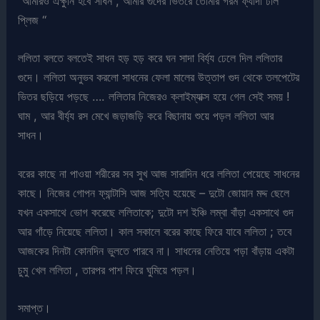
“আমারও এক্ষুনি হবে সাধন , আমার গুদের ভিতরে তোমার গরম ফ্যাদা ঢাল
প্লিজ “
ললিতা বলতে বলতেই সাধন হড় হড় করে ঘন সাদা বির্য্য ঢেলে দিল ললিতার
গুদে। ললিতা অনুভব করলো সাধনের ফেলা মালের উত্তাপ গুদ থেকে তলপেটের
ভিতর ছড়িয়ে পড়ছে …. ললিতার নিজেরও ক্লাইম্যাক্স হয়ে গেল সেই সময় !
ঘাম , আর বীর্য্য রস মেখে জড়াজড়ি করে বিছানায় শুয়ে পড়ল ললিতা আর
সাধন।
বরের কাছে না পাওয়া শরীরের সব সুখ আজ সারাদিন ধরে ললিতা পেয়েছে সাধনের
কাছে। নিজের গোপন ফ্যান্টাসি আজ সত্যি হয়েছে – দুটো জোয়ান মদ্দ ছেলে
যখন একসাথে ভোগ করেছে ললিতাকে; দুটো দশ ইঞ্চি লম্বা বাঁড়া একসাথে গুদ
আর গাঁড়ে নিয়েছে ললিতা। কাল সকালে বরের কাছে ফিরে যাবে ললিতা ; তবে
আজকের দিনটা কোনদিন ভুলতে পারবে না। সাধনের নেতিয়ে পড়া বাঁড়ায় একটা
চুমু খেল ললিতা , তারপর পাশ ফিরে ঘুমিয়ে পড়ল।
সমাপ্ত।