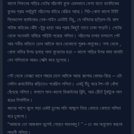
কালো শিফনের শাড়ির নেটের আঁচলটা বুকে এমনভাবে ফেলা যাতে ডানদিকের
বুকের প্রায় সবটুকুই আঁচলের বাইরে বেরিয়ে আছে। পিঠ-খোলা কালো টাইট
স্লিভলেস ব্লাউজের নেক-লাইন এতটাই নিচু, যে ললিতার ছত্রিশ-ডি কাপ
সাইজ মাইয়ের বোঁটা -টুকু ছাড়া আর প্রায় কিছুই তাতে ঢাকা পড়েনি। পেটের
থেকে অনেকটা নামিয়ে শাড়িটা পরেছে ললিতা। আঁচলের তলায় তলতলে পেট
আর গভীর নাভিতে চোখ আটকে যাবে যেকোনো পুরুষ-মানুষের। গলা থেকে ,
খোলা নাভির উপর দুলছে সাদা মুক্তোর ছড়া – কালো শাড়ির উপর সাদা মালাটা
যেন ললিতাকে আরও সেক্সি করে তুলেছে।
পেট থেকে তেরছা ভাবে পাছার ঢালে আটকে আছে রুপোর কোমর-বিছে – এটা
সেদিন রুনাবৌদির বাড়িতেও পরেছিল ললিতা। একটু উঁচু করে টপ-নট খোঁপা
বেঁধেছে ললিতা। কপালে লাল-কালো ডিজাইনার বিন্দি, আর ঠোঁটে টুকটুকে লাল
রঙের লিপস্টিক।
কানের পাশে ঝুলে পড়া একটা চুলের লতি আঙ্গুলে নিয়ে খেলতে খেলতে ললিতা
ঘরে ঢুকলো।
“আমাকে তো আজকাল ভুলেই গেছেন সাধনবাবু ! ” – ঢং কর অনুযোগ করলো
লাভলী ললিতা।