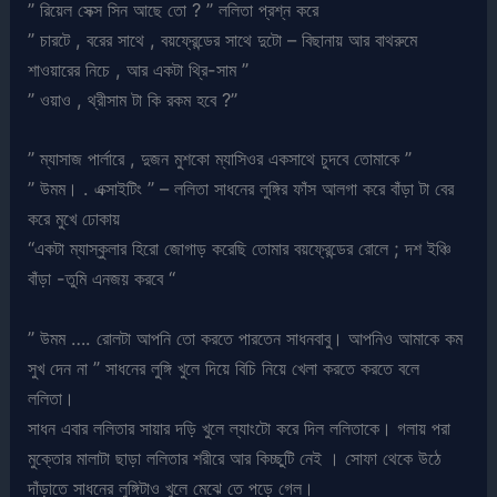
” রিয়েল সেক্স সিন আছে তো ? ” ললিতা প্রশ্ন করে
” চারটে , বরের সাথে , বয়ফ্রেন্ডের সাথে দুটো – বিছানায় আর বাথরুমে
শাওয়ারের নিচে , আর একটা থ্রি-সাম ”
” ওয়াও , থ্রীসাম টা কি রকম হবে ?”
” ম্যাসাজ পার্লারে , দুজন মুশকো ম্যাসিওর একসাথে চুদবে তোমাকে ”
” উমম। . এক্সাইটিং ” – ললিতা সাধনের লুঙ্গির ফাঁস আলগা করে বাঁড়া টা বের
করে মুখে ঢোকায়
“একটা ম্যাস্কুলার হিরো জোগাড় করেছি তোমার বয়ফ্রেন্ডের রোলে ; দশ ইঞ্চি
বাঁড়া -তুমি এনজয় করবে “
” উমম …. রোলটা আপনি তো করতে পারতেন সাধনবাবু। আপনিও আমাকে কম
সুখ দেন না ” সাধনের লুঙ্গি খুলে দিয়ে বিচি নিয়ে খেলা করতে করতে বলে
ললিতা।
সাধন এবার ললিতার সায়ার দড়ি খুলে ল্যাংটো করে দিল ললিতাকে। গলায় পরা
মুক্তোর মালাটা ছাড়া ললিতার শরীরে আর কিচ্ছুটি নেই । সোফা থেকে উঠে
দাঁড়াতে সাধনের লুঙ্গিটাও খুলে মেঝে তে পড়ে গেল।