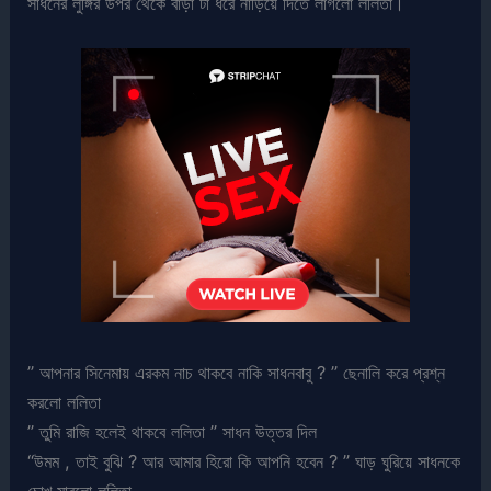
সাধনের লুঙ্গির উপর থেকে বাঁড়া টা ধরে নাড়িয়ে দিতে লাগলো ললিতা।
” আপনার সিনেমায় এরকম নাচ থাকবে নাকি সাধনবাবু ? ” ছেনালি করে প্রশ্ন
করলো ললিতা
” তুমি রাজি হলেই থাকবে ললিতা ” সাধন উত্তর দিল
“উমম , তাই বুঝি ? আর আমার হিরো কি আপনি হবেন ? ” ঘাড় ঘুরিয়ে সাধনকে
চোখ মারলো ললিতা