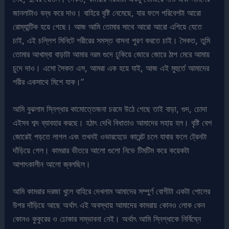
জানলাটাও বন্ধ করে দাও। বাহিরে বৃষ্টি নেমেছে, যার ফলে পরিবেশটা আরো
রোম্যান্টিক হয়ে গেছে। আজ আমি তোমার সাথে আরো আরো এগিয়ে যেতে
চাই, এই চল্লিশ মিনিটে শরীরের সমস্ত বাসনা পুরণ করতে চাই। সৈকত, তুমি
তোমার আখাম্বা বাড়াটা আমার নরম গুদে ঢুকিয়ে জোরে জোরে ঠাপ মেরে আমায়
চুদে দাও। এসো সৈকত এস, আমরা এক হয়ে যাই, আজ এই মুহুর্তে আমাদের
শরীর একসাথে মিশে যাক।”
আমি বুঝলাম স্নিগ্ধার কামোত্তেজনা চরমে উঠে গেছে তাই বাড়া, গুদ, চোদা
এইসব শব্দ ব্যাবহার করছে। হঠাৎ দেখি বিধাতাও আমাদের সহায় হল। বৃষ্টি বেশ
জোরেই পড়তে লাগল এবং তখনই ওভারহেডে কারেন্ট চলে যাবার ফলে ট্রেনটা
দাঁড়িয়ে গেল। কামরার ভীতরে আলো গুলো নিভে টিমটিম করে কয়েকটা
আপাৎকালীন আলো জ্বলছিল।
আমি কামরার দরজা খুলে বাহিরে দেখলাম আমাদের সম্পুর্ণ বোগীটা একটা পোলের
উপর দাঁড়িয়ে আছে অর্থাৎ এই অবস্থায় আমাদের কামরায় কোনও লোক কেন
কোনও কুকুরের ও ঢোকার সম্ভাবনা নেই। অর্থাৎ আমি স্নিগ্ধাকে নির্বিঘ্নে