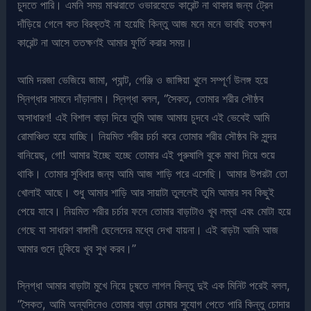
চুদতে পারি। এমনি সময় মাঝরাতে ওভারহেডে কারেন্ট না থাকার জন্য ট্রেন
দাঁড়িয়ে গেলে কত বিরক্তই না হয়েছি কিন্তু আজ মনে মনে ভাবছি যতক্ষণ
কারেন্ট না আসে ততক্ষণই আমার ফুর্তি করার সময়।
আমি দরজা ভেজিয়ে জামা, প্যান্ট, গেঞ্জি ও জাঙ্গিয়া খুলে সম্পূর্ণ উলঙ্গ হয়ে
স্নিগ্ধার সামনে দাঁড়ালাম। স্নিগ্ধা বলল, “সৈকত, তোমার শরীর সৌষ্ঠব
অসাধারণ! এই বিশাল বাড়া দিয়ে তুমি আজ আমায় চুদবে এই ভেবেই আমি
রোমাঞ্চিত হয়ে যাচ্ছি। নিয়মিত শরীর চর্চা করে তোমার শরীর সৌষ্ঠব কি সুন্দর
বানিয়েছ, গো! আমার ইচ্ছে হচ্ছে তোমার এই পুরুষালি বুকে মাথা দিয়ে শুয়ে
থাকি। তোমার সুবিধার জন্য আমি আজ শাড়ি পরে এসেছি। আমার উপরটা তো
খোলাই আছে। শুধু আমার শাড়ি আর সায়াটা তুললেই তুমি আমার সব কিছুই
পেয়ে যাবে। নিয়মিত শরীর চর্চার ফলে তোমার বাড়াটাও খূব লম্বা এবং মোটা হয়ে
গেছে যা সাধারণ বাঙ্গালী ছেলেদের মধ্যে দেখা যায়না। এই বাড়টা আমি আজ
আমার গুদে ঢুকিয়ে খূব সুখ করব।”
স্নিগ্ধা আমার বাড়াটা মুখে নিয়ে চুষতে লাগল কিন্তু দুই এক মিনিট পরেই বলল,
“সৈকত, আমি অন্যদিনেও তোমার বাড়া চোষার সুযোগ পেতে পারি কিন্তু চোদার