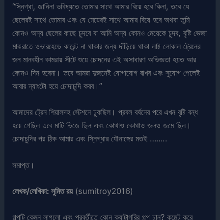
“স্নিগ্ধা, জানিনা ভবিষ্যতে তোমার সাথে আমার বিয়ে হবে কিনা, তবে যে
ছেলেরই সাথে তোমার এবং যে মেয়েরই সাথে আমার বিয়ে হবে অথবা তুমি
কোনও অন্য ছেলের কাছে চুদবে বা আমি অন্য কোনও মেয়েকে চুদব, বৃষ্টি ভেজা
মাঝরাতে ওভারহেডে কারেন্ট না থাকার জন্য দাঁড়িয়ে থাকা লাষ্ট লোকাল ট্রেনের
জন মানবহীন কামরায় সীটে শুয়ে চোদনের এই অসাধারণ অভিজ্ঞতা হয়ত আর
কোনও দিন হবেনা। তবে আমরা দুজনেই যোগাযোগ রাখব এবং সুযোগ পেলেই
আবার ন্যাংটো হয়ে চোদাচুদি করব।”
আমাদের ট্রেন শিয়ালদহ স্টেশনে ঢুকছিল। প্রবল বর্ষনের পরে এখন বৃষ্টি বন্ধ
হয়ে গেছিল তবে মাটি ভিজে ছিল এবং কোথাও কোথাও জলও জমে ছিল।
চোদাচুদির পর ঠিক আমার এবং স্নিগ্ধার যৌনাঙ্গের মতই ……..
সমাপ্ত।
লেখক/লেখিকা: সুমিত রয়
(sumitroy2016)
গল্পটি কেমন লাগলো এবং পরবর্তীতে কোন ক্যাটাগরির গল্প চান? কমেন্ট করে