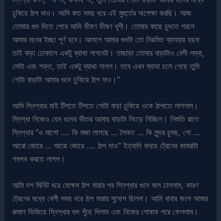
ঢুকিয়ে ঠাপ দাও। আমি কত সময় ধরে এই মুহুর্তের অপেক্ষা করছি। আজ
তোমায় গুদ দিতে পেরে আমি ভীষণ ভীষণ খূশী। তোমার কাছে চুদতে পরলে
আমার মনের ইচ্ছা পূর্ণ হবে। আসলে আমার গুদটা তো নিয়মিত ব্যাবহার হয়না
তাই বাড়া ঢোকালে একটু ব্যাথা লাগবেই। তাছাড়া তোমার বাড়াটাও বেশী লম্বা,
মোটা এবং শক্ত, তাই একটু ব্যাথা লাগল। তবে এখন ব্যাথা চলে গেছে তুমি
গোটা বাড়াটা আমার গুদে ঢুকিয়ে ঠাপ দাও।”
আমি স্নিগ্ধার মাই টিপতে টিপতে গোটা বাড়া ঢুকিয়ে ওকে ঠাপাতে লাগলাম।
স্নিগ্ধা নিজেও যেন গুদের ভীতর আমার বাড়াটা নিংড়ে নিচ্ছিল। নিশুতি রাতে
স্নিগ্ধার “ও মাগো …. কি মজা লাগছে … সৈকত … কি সুন্দর চুদছ, গো …
আরো জোরে … আরো জোরে …. ঠাপ দাও” ইত্যাদি কথায় ট্রেনের কামরাটা
গমগম করতে লাগল।
আমি দশ মিনিট ধরে মোক্ষম ঠাপ মারার পর স্নিগ্ধার গুদে মাল ঢাললাম, কারণ
ট্রেনের মধ্যে বেশী সময় ধরে ঠাপ মারার সুযোগ ছিলনা। আমি খাবার জলে আমার
রুমাল ভিজিয়ে স্নিগ্ধার গুদ পুঁছে দিলাম এবং নিজের পোষাক পরে ফেললাম।