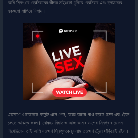
আমি স্নিগ্ধার ব্রেসিয়ারের ভীতর মাইগুলো ঢুকিয়ে ব্রেসিয়ার এবং ব্লাউজের
হুকগুলো লাগিয়ে দিলাম।
এতক্ষণে ওভারহেডে কারেন্ট এসে গেল, ঘরের আলো পাখা জ্বলে উঠল এবং ট্রেন
চলতে আরম্ভ করল। বোধহয় বিধাতাও আজ আমার ভাগ্যে স্নিগ্ধার চোদন
লিখেছিলেন তাই আমি যতক্ষণ স্নিগ্ধাকে চুদলাম ততক্ষণ ট্রেন দাঁড়িয়েই রইল।