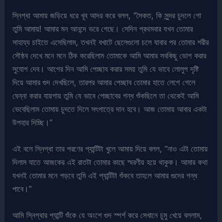
স্নিগ্ধা আমায় জড়িয়ে ধরে খূব আদর করে বলল, “সৈকত, কি সুন্দর চুদলে গো
তুমি আমায়! আমার মন আনন্দে ভরে গেছে। সেদিন প্রথমবার যখন তোমার
সাহায্য চাইতে এসেছিলাম, তখনই বখাটে ছেলেগুলো চলে যাবার পর তোমার শরীর
সৌষ্ঠব দেখে মনে মনে ঠিক করেছিলাম তোমাকে আমি আমার সবকিছু ভোগ করার
সুযোগ দেব। আগের দিন আমি পেচ্ছাব করার সময় তুমি যে ভাবে লোলুপ দৃষ্টি
দিয়ে আমার গুদ দেখছিলে, তারপর আমার পেচ্ছাব তোমার হাতে লেগে গেলে
ঘেন্না করার যায়গায় তুমি যে ভাবে পেচ্ছাবের গন্ধ শুঁকছিলে তা থেকেই আমি
ভেবেছিলাম তোমায় চুদতে দিলে সৎপাত্রে দান হবে। আজ তোমায় আবার একটা
উপহার দিচ্ছি।”
এই বলে স্নিগ্ধা তার পরণের প্যান্টিটা খুলে আমায় দিয়ে বলল, “নাও এটা তোমায়
দিলাম যাতে আজকের এই রাতটা তোমার কাছে স্মরণীয় হয়ে থাকুক। আমার কথা
যখনই তোমার মনে পড়বে তুমি এই প্যান্টিটা শুঁকবে তাহলে আমার গুদের গন্ধ
পাবে।”
আমি স্নিগ্ধার প্যান্টি শুঁকে যে অংশে গুদ স্পর্শ করে সেখানে চুমু খেয়ে বললাম,