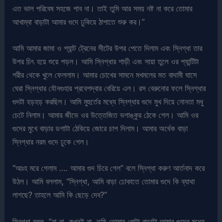
এত ভাল পরিবেষ সহজে পাব না। তাই তুমি আর সময় নষ্ট না করে তোমার
আখাম্বা বাড়াটা আমার গুদে ঢুকিয়ে ঠাপাতে শুরু কর।”
আমি আমার জামা ও প্যান্ট ট্রেনের সীটের উপর পেতে দিলাম এবং স্নিগ্ধা তার
উপর চিৎ হয়ে শুয়ে পড়ল। আমি স্নিগ্ধার শাড়ী এবং সায়া তুলে ওর প্যান্টিটা
শরীর থেকে খুলে ফেললাম। আমার চোখের সামনে মখমলের মত বাদামী ঘাসে
ঘেরা স্নিগ্ধার যৌনগুহার প্রবেশদ্বার বেরিয়ে এল। রস বেরুনোর ফলে স্নিগ্ধার
গুদটা হড়হড় করছিল। আমি মুহুর্তের মধ্যে স্নিগ্ধার গুদে মুখ দিয়ে নোনতা মধু
চেটে নিলাম। আমার জীভে ওর উত্তেজিত ভগাঙ্কুর ঠেকে গেল। আমি ওর
গুদের মুখে বাড়ার ডগাটা ঠেকিয়ে জোরে চাপ দিলাম। আমার অর্ধেক বাড়া
স্নিগ্ধার নরম গুদে ঢুকে গেল।
“আঃহ মরে গেলাম …. আমার গুদ চিরে গেল” বলে স্নিগ্ধা করুণ আর্তনাদ করে
উঠল। আমি বললাম, “স্নিগ্ধা, আমি বাড়া ঢোকাতে তোমার গুদে কি ব্যাথা
লাগছে? তাহলে আমি কি ছেড়ে দেব?”
স্নিগ্ধা বলল, “না না, কখনই না, তুমি তোমার গোটা বাড়াটা আমার গুদের মধ্যে