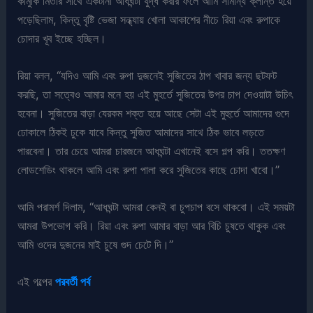
কামুকি মিতার সাথে একটানা আধঘন্টা যুদ্ধ করার ফলে আমি সামান্য ক্লান্ত হয়ে
পড়েছিলাম, কিন্তু বৃষ্টি ভেজা সন্ধ্যায় খোলা আকাশের নীচে রিয়া এবং রুপাকে
চোদার খূব ইচ্ছে হচ্ছিল।
রিয়া বলল, “যদিও আমি এবং রুপা দুজনেই সুজিতের ঠাপ খাবার জন্য ছটফট
করছি, তা সত্বেও আমার মনে হয় এই মুহর্তে সুজিতের উপর চাপ দেওয়াটা উচিৎ
হবেনা। সুজিতের বাড়া যেরকম শক্ত হয়ে আছে সেটা এই মুহুর্তে আমাদের গুদে
ঢোকালে ঠিকই ঢুকে যাবে কিন্তু সুজিত আমাদের সাথে ঠিক ভাবে লড়তে
পারবেনা। তার চেয়ে আমরা চারজনে আধঘন্টা এখানেই বসে গল্প করি। ততক্ষণ
লোডশেডিং থাকলে আমি এবং রুপা পালা করে সুজিতের কাছে চোদা খাবো।”
আমি পরামর্শ দিলাম, “আধঘন্টা আমরা কেনই বা চুপচাপ বসে থাকবো। এই সময়টা
আমরা উপভোগ করি। রিয়া এবং রুপা আমার বাড়া আর বিচি চুষতে থাকুক এবং
আমি ওদের দুজনের মাই চুষে গুদ চেটে দি।”
এই গল্পের
পরবর্তী পর্ব