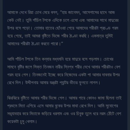
আমাকে দেখে রিয়া চোখ মেরে বলল, “হায় জানেমন, আসেপাসের ছাদে আজ
কেউ নেই। তুমি পাঁচিল টপকে এদিকে চলে এসো এবং আমাদের সাথে মাদুরের
উপর বসে পড়ো। তোমার হাতের ছোঁওয়া পেয়ে আমাদের শরীরটা প্রচণ্ড গরম
হয়ে গেছে, তাই আমরা বৃষ্টিতে ভিজে শরীর ঠাণ্ডা করছি। একমাত্র তুমিই
আমাদের শরীরটা ঠাণ্ডা করতে পারো।”
আমি পাঁচিল টপকে তিন কন্যার মধ্যমনি হয়ে মাদুরে বসে পড়লাম। চোখের
সামনে বৃষ্টির জলে সিক্ত তিনজন নারীর স্নিগ্ধ শরীর দেখে আমার শরীরটাও বেশ
গরম হয়ে গেল। তিনজনেই ইচ্ছে করে নিজেদের একটা পা আমার দাবনার উপর
রেখে দিল। উদ্দীপনায় আমার যন্ত্রটা প্যান্টর ভীতর ফুলতে লাগল।
ঝিরঝিরে বৃষ্টিতে আমার শরীর ভিজে গেল। আমার গায়ে কোনও জামা ছিলনা তাই
প্রথমে মিতা এগিয়ে এসে আমার বুকের উপর মাথা রেখে দিল। আমি সুযোগের
সদ্ব্যাবহার করে মিতাকে জড়িয়ে ধরলাম এবং ওর চিবুক তুলে ধরে নরম ঠোঁটে বেশ
কয়েকটা চুমু খেলাম।