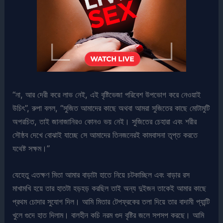
“না, আর দেরী করে লাভ নেই, এই বৃষ্টিভেজা পরিবেশ উপভোগ করে নেওয়াই
উচিৎ”, রুপা বলল, “সুজিত আমাদের কাছে অথবা আমরা সুজিতের কাছে মোটামুটি
অপরচিত, তাই জানাজানিরও কোনও ভয় নেই। সুজিতের চেহারা এবং শরীর
সৌষ্ঠব দেখে বোঝাই যাচ্ছে সে আমাদের তিনজনেরই কামবাসনা তৃপ্ত করতে
যথেষ্ট সক্ষম।”
যেহেতু এতক্ষণ মিতা আমার বাড়াটা হাতে নিয়ে চটকাচ্ছিল এবং বাড়ার রস
মাখামখি হয়ে তার হাতটা হড়হড় করছিল তাই অন্য দুইজন তাকেই আমার কাছে
প্রথম চোদার সুযোগ দিল। আমি মিতার টেপফ্রকের তলা দিয়ে তার বাদামী প্যান্টি
খুলে গুদে হাত দিলাম। বালহীন কচি নরম গুদ বৃষ্টির জলে সপসপ করছে। আমি