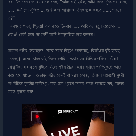
রিয়া ঠিক যেন নেশার ঝোঁকে বলল, “আজ যাই হউক, আমি আজ সুজিতের কাছে
…… হ্যাঁ গো সুজিত … তুমি আজ আমাদের তিনজনকে করতে …… পারবে
ত?”
“অবশ্যই পারব, প্রিয়ে! এক রাতে তিনবার ….. প্রতিবার নতুন মেয়েকে …
ওয়াও! হেভী মজা লাগবে!” আমি উত্তেজিত হয়ে বললাম।
আকাশ গভীর মেঘাচ্ছন্ন, মাঝে মাঝে বিদ্যুৎ চমকাচ্ছে, ঝিরঝিরে বৃষ্টি হয়েই
চলেছে। আমরা চারজনেই ভিজে গেছি। অর্থাৎ সব মিলিয়ে পরিবেশ ভীষণ
রোমান্টিক, যার ফলে বৃষ্টিতে ভিজে শরীর ঠাণ্ডা হবার স্থানে প্রতিমুহুর্তে আরো
গরম হয়ে যাচ্ছে। তাছাড়া শরীর কেনই বা গরম হবেনা, তিনজন সমবয়সী সুন্দরী
অপরিচিতা যুবতীর সানিধ্যে, যারা মনে প্রাণে আমার কাছে আসতে চায়, আমার
কাছে চুদতে চায়!