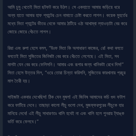
আমি চুমু খেতেই মিতা ছটফট করে উঠল। সে একহাতে আমায় জড়িয়ে ধরে
অন্য হাতে আমার হাফ প্যান্টের চেন নামাতে চেষ্টা করতে লাগল। কয়েক মুহর্তের
মধ্যে মিতা প্যান্টের ভীতর থেকে আমার ঠাটিয়ে ওঠা আখাম্বা ল্যাওড়াটা বের করে
জোরে জোরে খেঁচতে লাগল।
রিয়া এবং রুপা হেসে বলল, “উঃফ মিতা কি অসাধারণ কাজের, রে! কথা বলতে
বলতেই মিতা সুজিতের জিনিষটা বের করে খেঁচতে লেগেছে। এই মিতা, সব
মালটা যেন বের করে ফেলিসনি। আমার এবং রূপার জন্য খানিকটা রেখে দিস!”
মিতা হেসে উত্তর দিল, “ওরে তোরা চিন্তা করিসনি, সুজিতের কারখানায় প্রচুর
মাল তৈরী হয়।
সাইজটা একবার দেখেছিস! ঠিক যেন মুষল! এই জিনিষ আমাদের কচি গুদ ফটাশ
করে ফাটিয়ে দেবে। তাছাড়া কালো লীচু গুলো দেখ, মুজফ্ফরপুরের লীচুকে হার
মানিয়ে দেবে! এই লীচু সাধারণতঃ খালি হবেই না এবং খালি হলে পুনরায় ট্যাঙ্ক
ভর্তি করে ফেলবে।”