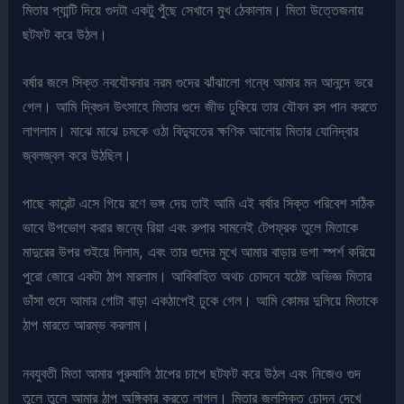
মিতার প্যান্টি দিয়ে গুদটা একটু পুঁছে সেখানে মুখ ঠেকালাম। মিতা উত্তেজনায়
ছটফট করে উঠল।
বর্ষার জলে সিক্ত নবযৌবনার নরম গুদের ঝাঁঝালো গন্ধে আমার মন আনন্দে ভরে
গেল। আমি দ্বিগুন উৎসাহে মিতার গুদে জীভ ঢুকিয়ে তার যৌবন রস পান করতে
লাগলাম। মাঝে মাঝে চমকে ওঠা বিদ্যুতের ক্ষণিক আলোয় মিতার যোনিদ্বার
জ্বলজ্বল করে উঠছিল।
পাছে কারেন্ট এসে গিয়ে রণে ভঙ্গ দেয় তাই আমি এই বর্ষার সিক্ত পরিবেশ সঠিক
ভাবে উপভোগ করার জন্যে রিয়া এবং রুপার সামনেই টেপফ্রক তুলে মিতাকে
মাদুরের উপর শুইয়ে দিলাম, এবং তার গুদের মুখে আমার বাড়ার ডগা স্পর্শ করিয়ে
পুরো জোরে একটা ঠাপ মারলাম। আবিবাহিত অথচ চোদনে যঠেষ্ট অভিজ্ঞ মিতার
ডাঁসা গুদে আমার গোটা বাড়া একঠাপেই ঢুকে গেল। আমি কোমর দুলিয়ে মিতাকে
ঠাপ মারতে আরম্ভ করলাম।
নবযুবতী মিতা আমার পুরুষালি ঠাপের চাপে ছটফট করে উঠল এবং নিজেও গুদ
তুলে তুলে আমার ঠাপ অঙ্গিকার করতে লাগল। মিতার জলসিক্ত চোদন দেখে