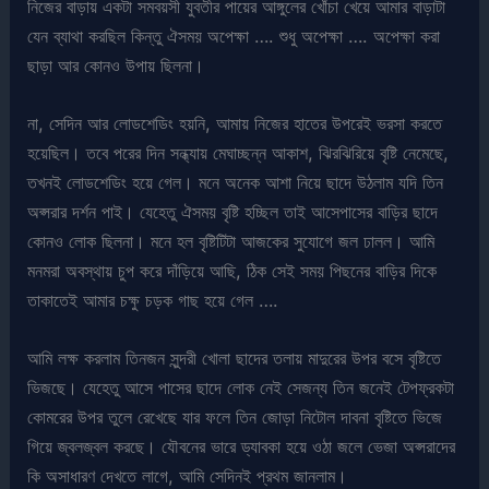
নিজের বাড়ায় একটা সমবয়সী যুবতীর পায়ের আঙ্গুলের খোঁচা খেয়ে আমার বাড়াটা
যেন ব্যাথা করছিল কিন্তু ঐসময় অপেক্ষা …. শুধু অপেক্ষা …. অপেক্ষা করা
ছাড়া আর কোনও উপায় ছিলনা।
না, সেদিন আর লোডশেডিং হয়নি, আমায় নিজের হাতের উপরেই ভরসা করতে
হয়েছিল। তবে পরের দিন সন্ধ্যায় মেঘাচ্ছন্ন আকাশ, ঝিরঝিরিয়ে বৃষ্টি নেমেছে,
তখনই লোডশেডিং হয়ে গেল। মনে অনেক আশা নিয়ে ছাদে উঠলাম যদি তিন
অপ্সরার দর্শন পাই। যেহেতু ঐসময় বৃষ্টি হচ্ছিল তাই আসেপাসের বাড়ির ছাদে
কোনও লোক ছিলনা। মনে হল বৃষ্টিটিটা আজকের সুযোগে জল ঢালল। আমি
মনমরা অবস্থায় চুপ করে দাঁড়িয়ে আছি, ঠিক সেই সময় পিছনের বাড়ির দিকে
তাকাতেই আমার চক্ষু চড়ক গাছ হয়ে গেল ….
আমি লক্ষ করলাম তিনজন সুন্দরী খোলা ছাদের তলায় মাদুরের উপর বসে বৃষ্টিতে
ভিজছে। যেহেতু আসে পাসের ছাদে লোক নেই সেজন্য তিন জনেই টেপফ্রকটা
কোমরের উপর তুলে রেখেছে যার ফলে তিন জোড়া নিটোল দাবনা বৃষ্টিতে ভিজে
গিয়ে জ্বলজ্বল করছে। যৌবনের ভারে ড্যাবকা হয়ে ওঠা জলে ভেজা অপ্সরাদের
কি অসাধারণ দেখতে লাগে, আমি সেদিনই প্রথম জানলাম।