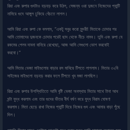
রিয়া এবং রুপার গুদটাও হড়হড় করে উঠল, সেজন্য ওরা দুজনে নিজেদের প্যান্টি
নামিয়ে গুদে আঙ্গুল ঢুকিয়ে খেঁচতে লাগল।
আমি রিয়া এবং রুপা কে বললাম, “একটু সবুর করো সুন্দরী! মিতাকে চোদার পর
আমি তোমাদের দুজনকে চোদার পরেই ছাদ থেকে নীচে নামব। তুমি এবং রুপা যে
রকমের পেলব দাবনা বানিয়ে রেখেছো, আজ আমি সেগুলো ভোগ করবোই
করবো।”
আমি মিতার ভেজা মাইগুলোয় বাড়ার রস মাখিয়ে টিপতে লাগলাম। মিতার ৩২বি
সাইজের মাইগুলো হড়হড় করার ফলে টিপতে খূব মজা লাগছিল।
রিয়া এবং রুপার উপস্থিতিতে আমি বৃষ্টি ভেজা অবস্থায় মিতার সাথে টানা আধ
ঘন্টা যুদ্ধ করলাম এবং তার গুদের ভীতর বীর্য বর্ষণ করে যুদ্ধ বিরাম ঘোষণা
করলাম। মিতা ছেড়ে রাখা নিজের প্যান্টি দিয়ে নিজের গুদ এবং আমার বাড়া পুঁছে
দিল।