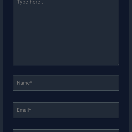
here..
Name*
Email*