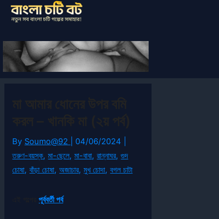
Skip
to
content
Search
মা আমার ধোনের উপর বমি
করল – খানকি মা (২য় পর্ব)
By
Soumo@92
|
04/06/2024
|
তরুণ-বয়স্ক
,
মা-ছেলে
,
মা-বাবা
,
রান্নাঘর
,
গুদ
চোষা
,
বাঁড়া চোষা
,
অজাচার
,
মুখ চোদা
,
বগল চাটা
এই গল্পের
পূর্ববর্তী পর্ব