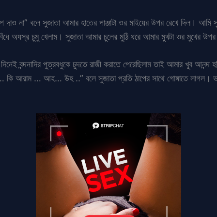
 দাও না” বলে সুজাতা আমার হাতের পাঞ্জাটা ওর মাইয়ের উপর রেখে দিল। আমি 
 কাঁধে অযস্র চুমু খেলাম। সুজাতা আমার চুলের মুঠি ধরে আমার মুখটা ওর মুখের
দিনেই বন্দনাদির পুত্রবধুকে চুদতে রাজী করাতে পেরেছিলাম তাই আমার খূব আনন্দ
কি আরাম … আহ… উহ ..” বলে সুজাতা প্রতি ঠাপের সাথে গোঙ্গাতে লাগল। ভাবা য