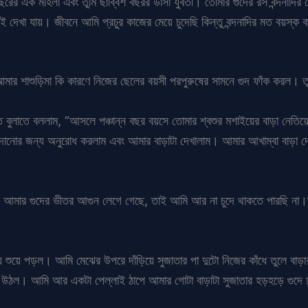
ের এক মহিলা এবং তুমি ছাব্বিশ বছরর ডাঁসা যুবতী। তোমার গুদের রস বন্দনাদির চেয়ে 
েই দেখা যায়। জীবনে আমি প্রচুর কাজের মেয়ে চুদেছি কিন্তু বন্দনাদির মত বয়স
মার শাশুড়িমা কি কারণে নিজের ছেলের বয়সী পরপুরুষের সামনে গুদ ফাঁক করল। ত
ে বুলাতে বললাম, “আসলে পঞ্চান্ন বছর বয়সে তোমার শ্বশুর মশাইয়ের বাড়া নেতিয়
দানোর জন্য অনুরোধ করলাম এবং আমার বাড়াটা দেখালাম। আমার আখাম্বা বাড়া দেখ
 আমার গুদের ভীতর আগুন লেগে গেছে, তাই আমি আর না চুদে থাকতে পারছি না।ত
ে শুয়ে পড়ল। আমি মেঝের উপরে দাঁড়িয়ে সুজাতার পা দুটো নিজের কাঁধে তুলে বাড়া
িয়ে উঠল। আমি আর একটা পেল্লাই ঠাপে আমার গোটা বাড়াটা সুজাতার হড়হড়ে গুদে