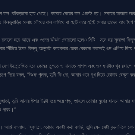
লে বাল কোঁকড়ানো হয়ে গেছে। কাজের মেয়ের বাল এমনই হয়। সময়ের অভাবে তারা ব
েয় কিন্তুরাত্রি বেলায় বৌয়ের বাল কামিয়ে বা ছোট করে ছেঁটে দেবার তাদের আর ধৈর্
, রসালো হয়ে আছে এবং গুদের ঝাঁঝটা জোরালো হলেও মিষ্টি। মনে হয় সুজাতা কিছুক
ার সিঁটিয়ে উঠল কিন্তু আঙ্গুলটা কয়েকবার ঢোকা বেরুনো করতেই গুদ এগিয়ে দিয়ে 
াতা বেশ উত্তেজিত হয়ে কোমর তুলতে ও নামাতে লাগল এবং ওর গুদটাও খূব রসাল
চেপে দিয়ে বলল, “উঃফ পুলক, তুমি কি গো, আমার গুদে মুখ দিতে তোমার ঘেন্না 
ুজাতা, তুমি আমার উপর উল্টো হয়ে শুয়ে পড়, তাহলে তোমার মুখের সামনে আমার ব
তে পারব।”
। আমি বললাম, “সুজাতা, তোমায় একটা কথা বলছি, তুমি যেন সেটা বন্দনাদিকে কোন