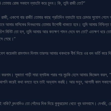
ি তোমায় রোজ সকালে ন্যাংটো করে চুদব। কি, তুমি রাজী তো?”
াজী রাজী, একশো বার রাজী! তোমার কাছে প্রতিদিন ন্যাংটো হয়ে চোদার সুযোগ পেলে
বে আমার মাসিকের দিনগুলোয় তোমায় উপোষী থাকতে হবে। তুমি আমায় নিশ্চিন্ত 
চিশ মিনিট তো হল, তুমি আমায় আর কতক্ষণ গাদন দেবে বল তো? এতক্ষণ ধরে তো
খসে গেছে।”
েশ কয়েকটা রামগাদন দিলাম তারপর আমার থকথকে বীর্য দিয়ে ওর গুদ ভর্তি করে দ
্কার করলাম। সুজাতা শাড়ী সায়া ব্লাউজ পরার পর মুচকি হেসে আমায় জিজ্ঞেস কর
পনি করেই কথা বলতে হবে তাই অভ্যাস করছি। আর শুনুন, আগামী কাল সকালে আম
নাকি? বন্দনাদিও তো পোঁদের দিক দিয়ে কুকুরচোদা খেতে খূব ভালবাসে। দেখছি, 