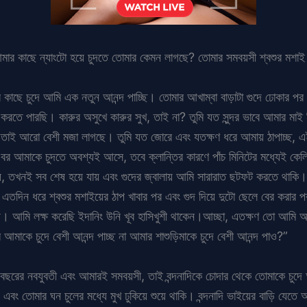
আমার কাছে ন্যাংটো হয়ে চুদতে তোমার কেমন লাগছে? তোমার সমবয়সী শ্বশুর মশা
র কাছে চুদে আমি এক নতুন আনন্দ পাচ্ছি। তোমার আখাম্বা বাড়াটা গুদে ঢোকার পর 
করতে পারছি। কারুর অসুখে কারুর সুখ, তাই না? তুমি যত সুন্দর ভাবে আমার মাই
 তাই আরো বেশী মজা লাগছে। তুমি যত জোরে এবং যতক্ষণ ধরে আমায় ঠাপাচ্ছ, 
মার বর আমাকে চুদতে অবশ্যই আসে, তবে ক্লান্তির কারণে পাঁচ মিনিটের মধ্যেই 
হয়, তখনই সব শেষ হয়ে যায় এবং গুদের জ্বালায় আমি সারারাত ছটফট করতে থাকি
তদিন ধরে শ্বশুর মশাইয়ের ঠাপ খাবার পর এবং গুদ দিয়ে দুটো ছেলে বের করার পর
াম হয়। আমি লক্ষ করেছি ইদানিং উনি খূব হাসিখুশী থাকেন।আচ্ছা, এতক্ষণ তো আ
মাকে চুদে বেশী আনন্দ পাচ্ছ না আমার শাশুড়িমাকে চুদে বেশী আনন্দ পাও?”
 বছরের নবযুবতী এবং আমারই সমবয়সী, তাই বন্দনাদিকে চোদার থেকে তোমাকে চুদে
িয়ে এবং তোমার ঘন চুলের মধ্যে মুখ ঢুকিয়ে শুয়ে থাকি। বন্দনাদি ভাইয়ের বাড়ি যেতে