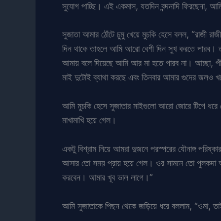
সুযোগ পাচ্ছি। এই একমাস, যতদিন বন্দনাদি ফিরছেনা, আম
সুজাতা আমার ঠোঁটে চুমু খেয়ে মুচকি হেসে বলল, “রাজী র
দিন থাকে তাহলে আমি আরো বেশী দিন সুখ করতে পারব। ত
আমায় বলে দিয়েছে আমি আর মা হতে পারব না। আচ্ছা, পঁ
মাই দুটোই ব্যাথা করছে এবং তিনবার আমার গুদের জলও 
আমি মুচকি হেসে সুজাতার মাইগুলো আরো জোরে টিপে ধরে ব
মাখামাখি হয়ে গেল।
একটু বিশ্রাম নিয়ে আমরা দুজনে পরস্পরের যৌনাঙ্গ পরিষ
আসার তো সময় প্রায় হয়ে গেল। ওর সামনে তো পুলকদা আ
করবেন। আমার খূব ভাল লাগে।”
আমি সুজাতাকে পিছন থেকে জড়িয়ে ধরে বললাম, “ওমা, তাই 