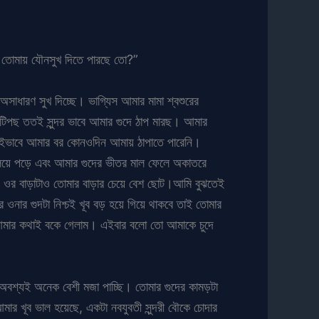
ই তোমায় যৌনসুখ দিতে পারছে তো?”
অসাধারণ সুখ দিচ্ছে। ভাগ্যিস আমার মামা শ্বশুরের
 টিপছ ততই সুন্দর ভাবে আমার গুদে ঠাপ মারছ। আমার
এইভাবে আমার বর কোনওদিন আমায় ঠাপাতে পারেনি।
কেলিয়ে পড়ে এবং আমার গুদের ভীতর মাল ফেলে অকাতরে
। ওর বাড়াটাও তোমার বাড়ার চেয়ে বেশ ছোট।আমি বুঝতেই
 ওনার গুদটা নিশ্চই খূব বড় হয়ে গিয়ে থাকবে তাই তোমার
মি আমার কথাই বকে গেলাম। এইবার বলো তো আমাকে চুদে
 অবশ্যই অনেক বেশী মজা পাচ্ছি। তোমার গুদের কামড়টা
 আমার খূব ভাল হয়েছে, একটা নবযুবতী সুন্দরী বৌকে চোদার