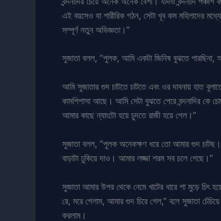
বন্দনাদির চেয়ে অনেক অনেক বেশী। যদিও বন্দনাদি পঞ্চাশ বছর
এই বয়সেও যা শারীরিক গঠন, সেটা খূব কম মহিলাদের মধ্য
সম্পূর্ণ নতুন অভিজ্ঞতা।”
সুজাতা বলল, “পুলক, আমি একটা জিনিষ বুঝতে পারছিনা, আ
আমি সুজাতার গুদ চাটতে চাটতে এবং ওর দাবনায় হাত বুলাত
কামপিপাসা আছে। আমি সেটা বুঝতে পেরে বন্দনাদির কে চো
আমার কাছে ন্যাংটো হয়ে চুদতে রাজী হয়ে গেল।”
সুজাতা বলল, “পুলক অনেকক্ষণ ধরে তো আমার গুদ চাটছ।
বাড়াটা ঢুকিয়ে দাও। আমার লজ্জা শরম সব চলে গেছে।”
সুজাতা আমার উপর থেকে নেমে খাটের ধারে পা মুড়ে চিৎ হয়
রে, মরে গেলাম, আমার গুদ চিরে গেল,” বলে সুজাতা চেঁচ
করলাম।