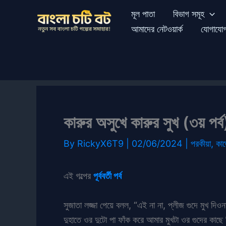
Skip
মূল পাতা
বিভাগ সমূহ
to
আমাদের নেটওয়ার্ক
যোগাযো
content
কারুর অসুখে কারুর সুখ (৩য় পর্ব
By
RickyX6T9
|
02/06/2024
|
পরকীয়া
,
কাজ
এই গল্পের
পূর্ববর্তী পর্ব
সুজাতা লজ্জা পেয়ে বলল, “এই না না, প্লীজ গুদে মুখ দি
দুহাতে ওর দুটো পা ফাঁক করে আমার মুখটা ওর গুদের কাছে