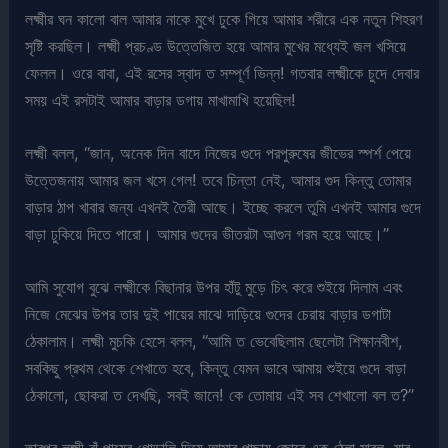
লক্ষ্মীর ঘন কালো বাল আমার নাকে মুখে ঢুকে গিয়ে আমার শরীরে এক নতুন শিহরণ
সৃষ্টি করছিল। লক্ষ্মী প্রচণ্ড উত্তেজিত হয়ে আমার মুখের মধ্যেই জল খসিয়ে
ফেলল। ওরে বাবা, এই রসের স্বাদ ত সম্পূর্ণ ভিন্ন! গতবার লক্ষ্মীকে চুদে দেবার
সময় এই রসটাই আমার বাড়ার ডগায় মাখামাখি হয়েছিল!
লক্ষ্মী বলল, “জান, অনেক দিন বাদে নিজের গুদে পরপুরুষের জীভের স্পর্শ পেয়ে
উত্তেজনায় আমার জল খসে গেল! তবে চিন্তা নেই, আমার গুদ কিন্তু তোমার
বাড়ার ঠাপ খাবার জন্য এখনই তৈরী আছে। ইচ্ছে করলে তুমি এখনই আমার গুদে
বাড়া ঢুকিয়ে দিতে পারো। আমার গুদের ভীতরটা আগুন গরম হয়ে আছে।”
আমি সুযোগ বুঝে লক্ষ্মীকে বিছানার উপর হাঁটু মুড়ে চিৎ করে শুইয়ে দিলাম এবং
নিজে মেঝের উপর তার দুই পায়ের মাঝে দাড়িয়ে গুদের চেরায় বাড়ার ডগাটা
ঠেকালাম। লক্ষ্মী মুচকি হেসে বলল, “আমি ত ভেবেছিলাম ছেলেটা শিক্ষানবীশ,
সবকিছু প্রথম থেকে শেখাতে হবে, কিন্তু যেমন ভাবে আমায় শুইয়ে গুদে বাড়া
ঠেকালো, ছোকরা ত দেখছি, সবই জানে! কে তোমায় এই সব শেখালো বল ত?”