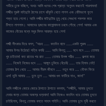
গভীরে ঢুকে যচ্ছিল, অথচ আমি গুদের শেষ প্রান্ত অনুভব করতেই পারলামনা!
লক্ষ্মীর পুরুষ্ট মাইদুটো ঠাপের চাপে ঝাঁকুনি খেতে লাগল এবং বোঁটাগুলো ফুলে
শক্ত হয়ে গেলো। আমি লক্ষ্মীর মাইদুটোয় চুমু খেয়ে সেগুলো পকপক করে
টিপতে লাগলাম। আমাদের দুজনের কামোন্মাদনা চরমে পৌছে গেল! আমার এবং
কাজের বৌয়ের মধ্যে মধুর মিলন আরম্ভ হয়ে গেল!
লক্ষ্মী সীৎকার দিয়ে বলল, “আঃহ ….. কতদিন বাদে ……একটা পুরুষ ……
আমার উপর উঠেছে! সত্যি বলছি ….. আমি কিন্তু ….. মনে মনে ….. তোমায়
খূব চাইতাম! কত রাতের পর রাত …… তোমার উলঙ্গ শরীর …… কল্পনা করে
…… নিজেই নিজের গুদে ….. আঙ্গুল ঢুকিয়ে খেঁচেছি ….. তার হিসাব নেই!
তোমার ঠাপ খেয়ে …. আমার নীরস জীবনে ….. নতুন করে …. যৌবন ফিরে
এল! তুমি আমায় …. চুদে চুদে …. আমার গুদ ফাটিয়ে দাও, জান!”
আমি লক্ষ্মীকে জোরে জোরে ঠাপাতে ঠাপাতে বললাম, “লক্ষ্মীদি, আমায় চুদতে
দেবার জন্য তোমায় অজস্র ধন্যবাদ! আমি নিজেও কতদিন ধরে তোমায় চুদতে
চাইছিলাম, কিন্তু তোমায় বলতে সাহস পাইনি। আমি তোমায় চুদে সুখী করতে