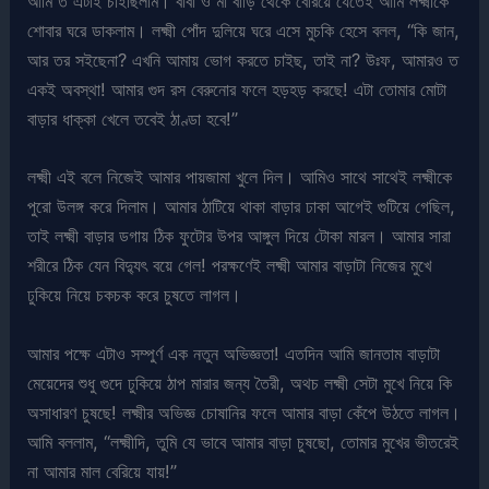
আমি ত এটাই চাইছিলাম। বাবা ও মা বাড়ি থেকে বেরিয়ে যেতেই আমি লক্ষ্মীকে
শোবার ঘরে ডাকলাম। লক্ষ্মী পোঁদ দুলিয়ে ঘরে এসে মুচকি হেসে বলল, “কি জান,
আর তর সইছেনা? এখনি আমায় ভোগ করতে চাইছ, তাই না? উঃফ, আমারও ত
একই অবস্থা! আমার গুদ রস বেরুনোর ফলে হড়হড় করছে! এটা তোমার মোটা
বাড়ার ধাক্কা খেলে তবেই ঠাণ্ডা হবে!”
লক্ষ্মী এই বলে নিজেই আমার পায়জামা খুলে দিল। আমিও সাথে সাথেই লক্ষ্মীকে
পুরো উলঙ্গ করে দিলাম। আমার ঠাটিয়ে থাকা বাড়ার ঢাকা আগেই গুটিয়ে গেছিল,
তাই লক্ষ্মী বাড়ার ডগায় ঠিক ফুটোর উপর আঙ্গুল দিয়ে টোকা মারল। আমার সারা
শরীরে ঠিক যেন বিদ্যুৎ বয়ে গেল! পরক্ষণেই লক্ষ্মী আমার বাড়াটা নিজের মুখে
ঢুকিয়ে নিয়ে চকচক করে চুষতে লাগল।
আমার পক্ষে এটাও সম্পুর্ণ এক নতুন অভিজ্ঞতা! এতদিন আমি জানতাম বাড়াটা
মেয়েদের শুধু গুদে ঢুকিয়ে ঠাপ মারার জন্য তৈরী, অথচ লক্ষ্মী সেটা মুখে নিয়ে কি
অসাধারণ চুষছে! লক্ষ্মীর অভিজ্ঞ চোষানির ফলে আমার বাড়া কেঁপে উঠতে লাগল।
আমি বললাম, “লক্ষ্মীদি, তুমি যে ভাবে আমার বাড়া চুষছো, তোমার মুখের ভীতরেই
না আমার মাল বেরিয়ে যায়!”