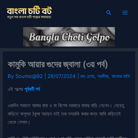
Skip
Search
to
content
কামুকি আয়ার গুদের জ্বালা (৩য় পর্ব)
By
Soumo@92
|
26/07/2024
|
গুদ চোষা
,
পরকীয়া
,
কাজের মাসি
এই গল্পের
পূর্ববর্তী পর্ব
একদিন সকালে আমার বাবা ও মা বিশেষ দরকারে মামার বাড়ি গেলেন। যেহেতু
বাড়িতে অসুস্থ ঠকুমা আছেন তাই তার তদারকি করার জন্য আমি বাড়িতেই
থেকে গেলাম।