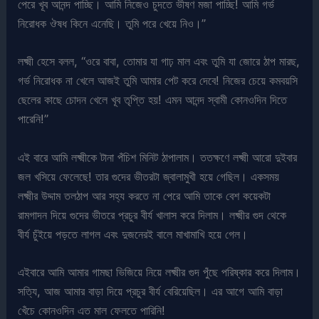
পেরে খূব আনন্দ পাচ্ছি। আমি নিজেও চুদতে ভীষণ মজা পাচ্ছি! আমি গর্ভ
নিরোধক ঔষধ কিনে এনেছি। তুমি পরে খেয়ে নিও।”
লক্ষ্মী হেসে বলল, “ওরে বাবা, তোমার যা গাঢ় মাল এবং তুমি যা জোরে ঠাপ মারছ,
গর্ভ নিরোধক না খেলে আজই তুমি আমার পেট করে দেবে! নিজের চেয়ে কমবয়সি
ছেলের কাছে চোদন খেলে খূব তৃপ্তি হয়! এমন আনন্দ স্বামী কোনওদিন দিতে
পারেনি!”
এই বারে আমি লক্ষ্মীকে টানা পঁচিশ মিনিট ঠাপালাম। ততক্ষণে লক্ষ্মী আরো দুইবার
জল খসিয়ে ফেলেছে! তার গুদের ভীতরটা জ্বালামুখী হয়ে গেছিল। একসময়
লক্ষ্মীর উদ্দাম তলঠাপ আর সহ্য করতে না পেরে আমি তাকে বেশ কয়েকটা
রামগাদন দিয়ে গুদের ভীতরে প্রচুর বীর্য খালাস করে দিলাম। লক্ষ্মীর গুদ থেকে
বীর্য চুঁইয়ে পড়তে লাগল এবং দুজনেরই বালে মাখামাখি হয়ে গেল।
এইবারে আমি আমার গামছা ভিজিয়ে নিয়ে লক্ষ্মীর গুদ পুঁছে পরিষ্কার করে দিলাম।
সত্যি, আজ আমার বাড়া দিয়ে প্রচুর বীর্য বেরিয়েছিল। এর আগে আমি বাড়া
খেঁচে কোনওদিন এত মাল ফেলতে পারিনি!