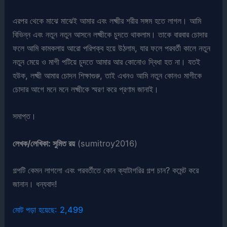
এরপর থেকে মাঝে মাঝেই আমার এবং লক্ষ্মীর শরীর সঙ্গম হতে লাগল। আমি
বিভিন্ন এবং নতুন নতুন আসনে লক্ষ্মীকে চুদতে থাকলাম। তাকে বারবার চোদার
ফলে আমি কামকলায় আরো পরিপক্ব হয়ে উঠলাম, যার ফলে পরবর্তী কালে নতুন
নতুন মেয়ে ও মাগী পটিয়ে চুদতে আমার আর কোনোও দ্বিধা হত না। যতই
হউক, লক্ষ্মী আমার চোদন শিক্ষাগুরু, তাই এখনও আমি নতুন কোনও মাগীকে
চোদার আগে মনে মনে লক্ষ্মীকে স্মরণ করে প্রণাম জানাই।
সমাপ্ত।
লেখক/লেখিকা: সুমিত রয়
(sumitroy2016)
গল্পটি কেমন লাগলো এবং পরবর্তীতে কোন ক্যাটাগরির গল্প চান? কমেন্ট করে
জানান। ধন্যবাদ!
মোট পড়া হয়েছে:
2,499