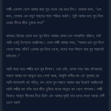
লক্ষ্মী একগাল হেসে আমার বাড়া মুখ থেকে বের করে দিল। তারপর বলল, “এস
জান, তোমায় এক নতুন স্বাদের সাথে পরিচয় করাই। তুমি আমার গুদে মুখ দিয়ে
চেরার ভীতর জীভ ঢুকয়ে দাও!”
কাজের বৌয়ের ঘেমো গুদে মুখ দিতে আমার কেমন যেন অস্বস্তি হচ্ছিল, তাই
আমি একটু ইতস্তত করছিলাম। তখন লক্ষ্মী আমায় বলল, “আমার গুদে মুখ দিতে
ঘেন্না পাচ্ছ নাকি? একবার মুখ দিয়ে দেখো, গুদের গন্ধ শুঁকলে আর মুখ সরাতেই
চাইবেনা।”
আমি বাধ্য হয়ে লক্ষ্মীর গুদে মুখ দিলাম। ওমা একি, গুদের গন্ধ আর যৌনরসের
স্বাদে আমার মন আনন্দে ভরে গেল! বাঃবা, কামুকি মাগীর গুদ এত সুস্বাদু হয়
আমি জানতামই না! সত্যি, গুদ থেকে মুখ সরাতে আমার আর ইচ্ছেই করছিলনা!
আমি লক্ষ্মীর গুদ ফাঁক করে জীভ ঢুকিয়ে মনের আনন্দে রস খেতে লাগলাম। লক্ষ্মী
নিজেও আনন্দে সীৎকার দিয়ে উঠল এবং আমার মুখটা তার গুদের মধ্যে আরো বেশী
চেপে ধরল!