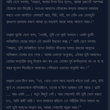
আমি হেসে বললাম, “নম্রতা, জামার উপর দিয়ে হলেও, আমরা দুজনেই পরস্পরর
যৌনাঙ্গে হাত দিয়েছি। অতএব আমাদের যৌনাঙ্গের বাস্তব নামগুলো ব্যাবহার
করতে এখন আপত্তি কোথায়? বাড়া, বিচি, মাই, গুদ পোঁদ এবং চোদাচুদি
শব্দগুলো ব্যাবহার করলে আমরা খূব সহজেই আরো কাছে আসতে পারব।”
নম্রতা মুচকি হেসে বলল, “দেখছি, তুমি তো খূবই অসভ্য। একটা যুবতী
অবিবাহিতা মেয়ের সামনে এই শব্দগুলি উচ্চারণ করছ।” আমি হেসে বললাম,
“নম্রতা, তুমি অবিবাহিতা হলেও বিবাহিত জীবনের সমস্ত রকমের আনন্দের
অভিজ্ঞতা তোমার হয়ে গেছে। আমার একান্ত অনুরোধ, এইবার তুমি আমাকেও
তোমার অন্তরিম বন্ধু হিসাবে বরণ কর এবং তোমার পুর্ব কর্ম্মস্থলের বস কে যা যা
করার সুযোগ দিয়েছিলে আমাকেও সেইভাবে এগুনোর অনুমতি দাও।”
নম্রতা চোখ টিপে বলল, “ওহ, খেতে পেলে সাথে সাথেই শুইতে চায়! কেন, ইতি
পুর্বে যে মেয়েগুলোকে লাগিয়েছিলে, তাদের যা ছিল আমারও তাই আছে। দুটো
…. আর একটা ….। নতুন কিছুই নেই। আর সেগুলোই যদি তুমি ভোগ করতে
চাও, আমি রাজী আছি। তবে আমাদের বাড়িতে তো শারীরিক মিলন সম্ভব নয়
তাই তুমি স্থানের সন্ধান কর, আমরা সেখানেই আনন্দ করব।”