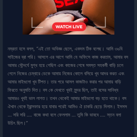
নম্রতা হসে বলল, “এই তো অভিজ্ঞ ছেলে, একদম ঠিক বলেছ। আমি ৩৬বি
সাইজের ব্রা পরি। আসলে এর আগে আমি যে অফিসে কাজ করতাম, আমার বস
আমার সৌন্দর্যে মুগ্ধ হয়ে গেছিল এবং কাজের শেষে সমস্ত সহকর্মী বাড়ি চলে
গেলে নিজের চেম্বারে ডেকে আমায় নিজের কোলে বসিয়ে খূব আদর করত এবং
আমার মাইগুলো খূব টিপত। তার পরে আসল কাজটাও করার পর আমায় বাড়ি
ফিরতে অনুমতি দিত। বস কে দেখতে খূবই সুন্দর ছিল, তাই বসের সানিধ্য
আমারও খূবই ভাল লাগত। তখন থেকেই আমার মাইগুলো বড় হতে থাকে। বস
ঐখান থেকে ট্রান্সফার হয়ে যাবার পরেই আমিও ঐ চাকরি ছেড়ে দিলাম। ইসসস
… সরি সরি …. বাজে কথা বলে ফেললাম … তুমি কি ভাববে …. স্তন বলা
উচিৎ ছিল।”