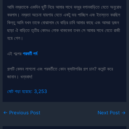
আমি নম্রতাকে একদিন ছুটি নিয়ে আমার সাথে বন্ধুর বগানবাড়িতে যেতে অনুরোধ
করলাম। নম্রতা অচেনা যায়গায় যেতে একটু ভয় পাচ্ছিল এবং ইতস্তত করছিল
কিন্তু আমি যখন তাকে বোঝালাম যে বাড়ির চাবি আমার কাছে এবং আমরা দুজন
ছাড়া ঐ বাড়িতে তৃতীয় কোনও লোক থাকবেনা তখন সে আমার সাথে যেতে রাজী
হয়ে গেল।
এই গল্পের
পরবর্তী পর্ব
গল্পটি কেমন লাগলো এবং পরবর্তীতে কোন ক্যাটাগরির গল্প চান? কমেন্ট করে
জানান। ধন্যবাদ!
মোট পড়া হয়েছে:
3,253
←
Previous Post
Next Post
→