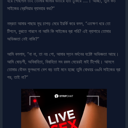
হয়ে গেছিলাম তাই তোমার জামার ভীতরে হাত ঢুকিয়ে ….। আচ্ছা, তুমি কত
সাইজের ব্রেসিয়ার ব্যাবহার কর?”
নম্রতা আমার পাছায় মৃদু চাপড় মেরে ইয়র্কি করে বলল, “এতক্ষণ ধরে তো
টিপলে, বুঝতে পারলে না আমি কি সাইজের ব্রা পরি? এই ব্যাপারে তোমার
অভিজ্ঞতা নেই নাকি?”
আমি বললাম, “না না, তা নয় গো, আমার স্তন মর্দনের যঠেষ্ট অভিজ্ঞতা আছে।
আমি ষোড়শী, অবিবাহিতা, বিবাহিতা সব রকম মেয়েরই মাই টিপেছি। আসলে
তোমার যৌবন ফুলগুলো বেশ বড় তাই মনে হচ্ছে তুমি বোধহয় ৩৬বি সাইজের ব্রা
পর, তাই না?”