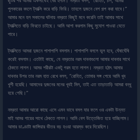
ছুটির পর আমরা একসাথেই বের হলাম। নম্রতা বলল, “রোহিত, চল, আমরা
পুলকারের বদলে ট্যাক্সি করে বাড়ি ফিরি। তাহলে দুজনে বেশ গল্প করা যাবে।”
আমার মনে হল সকালের ঘটনায় নম্রতা কিছুই মনে করেনি তাই আমার সাথে
ট্যাক্সিতে বাড়ি ফিরতে চাইছে। আমি আশা করলাম কিছু সুযোগ পাওয়া যেতে
পারে।
ট্যাক্সিতে আমরা দুজনে পাশাপাশি বসলাম। পাশাপাশি বললে ভুল হবে, ঘেঁষাঘেঁষি
করেই বসলাম। এতটাই কাছে, যে নম্রতার নরম দাবনাগুলো আমার দাবনার সাথে
ঠেকতে লাগল। আমর শরীরটা একটু গরম হতে লাগল। নম্রতা হঠাৎ আমার
দাবনার উপর তার নরম হাত রেখে বলল, “রোহিত, তোমার সঙ্গ পেয়ে আমি খূব
খুশী হয়েছি। আমাদের দুজনের মনের খূবই মিল, তাই এত তাড়াতাড়ি আমরা বন্ধু
হয়ে গেছি।”
নম্রতা আমার আরো কাছে এসে এমন ভাবে বসল যার ফলে ওর একটা উন্নত
মাই আমর গায়ের সাথে ঠেকতে লাগল। আমি বেশ উত্তেজিত হয়ে যাচ্ছিলাম।
আমার ডাণ্ডাটা জাঙ্গিয়ার ভীতর বড় হওয়া আরম্ভ করে দিয়েছিল।