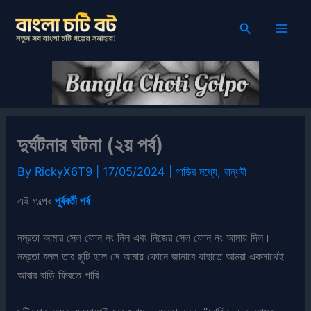
Skip
Search
to
content
দুর্ঘটনার ঘটনা (২য় পর্ব)
By
RickyX6T9
|
17/05/2024
|
গাড়ির মধ্যে
,
বান্ধবী
এই গল্পের
পূর্ববর্তী পর্ব
নম্রতা আমার সেল ফোন নং নিল এবং নিজের সেল ফোন নং আমায় দিল।
নম্রতা বলল তার ছুটি হলে সে আমায় ফোনে জানাবে যাহাতে আমরা একসাথেই
আবার বাড়ি ফিরতে পারি।