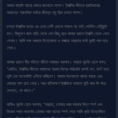
আমার বাড়াটা আরো জোরে কচলাতে লাগল। ট্যাক্সির ভীতরে ড্রাইভারের
অজান্তে প্রাথমিক পর্যায়ে জীবন্ত ব্লু ফিল্ম চলতে লাগল।
চলন্ত ট্যাক্সির মধ্যে এর চেয়ে বেশী এগুনো সম্ভব নয় তাই সেইদিন এইটুকুই
হল। কিছুক্ষণ বাদে বাড়ি থেকে বেশ কিছু দুরে আমরা দুজনে ট্যাক্সি থেকে নেমে
গেলাম। আমি লক্ষ করলাম উত্তেজনা ও লজ্জায় নম্রতার ফর্সা মুখটা লাল হয়ে
গেছে।
আমরা দুজনে ধীর গতিতে হাঁটতে আরম্ভ করলাম। নম্রতা মুচকি হেসে বলল,
“রোহিত, ট্যাক্সির ভীতরে আমাদের প্রথম দিনের পরিচয়টা ভালই হল, বল? তবে
তুমি তো অনেকটাই এগিয়ে যাচ্ছিলে। আমার স্তনগুলো ব্যাথা করছে এবং
বোধহয় লাল হয়ে গেছে। আর খানিকক্ষণ ট্যাক্সিতে থাকলে তুমি আর কি করে
ফেলতে, কে জানে।”
আমিও মুচকি হেসে বললাম, “নম্রতা, তোমার নরম দাবনার উষ্ণ স্পর্শ এবং
নিজের শক্ত জায়গায় তোমার নরম হাতের স্পর্শ পেয়ে আমি খূবই উত্তেজিত