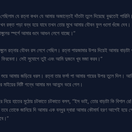
গেছিলাম যে রত্না কখন যে আমার অজান্তেই দাঁতটা তুলে দিয়েছে বুঝতেই পারিনি
 যখন রক্ত পড়া বন্ধ হয়ে যাবে তখন তোর মুখে আমার যৌবন ফুল গুলো গুঁজে দেব।
্গুলের স্পর্শে আমার গুদে আগুন লেগে যাচ্ছে।”
ঙ্গুলে রত্নার যৌবন রস লেগে গেছিল। রত্না পায়জামার উপর দিয়েই আমার বাড়াটা
 ফিরবেনা। সেই সুযোগে তুই এবং আমি দুজনে খূব মজা করব।”
শুয়ে আমায় জড়িয়ে ধরল। রত্না তার ফর্সা পা আমার গায়ের উপর তুলে দিল। আমি র
ার মাইয়ের মিষ্টি গন্ধে আমার মন আনন্দে ভরে গেল।
রে নিয়ে হাতের মুঠোয় চটকাতে চটকাতে বলল, “ইস ভাই, তোর বাড়াটা কি বিশাল রে!
। তবে তোকে জানিয়ে দি আমার এক বন্ধুর দ্বারা আমার কৌমার্য হরণ আগেই হয়ে
কবে।”