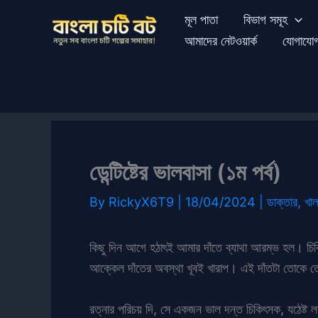
Skip
মূল পাতা
বিভাগ সমূহ
to
আমাদের নেটওয়ার্ক
যোগাযো
content
ডেন্টিষ্টের ভালবাসা (১ম পর্ব)
By
RickyX6T9
|
18/04/2024
|
ডাক্তার
,
খা
কিছু দিন আগে হঠাৎই আমার দাঁতে ব্যাথা আরম্ভ হল। চিকিৎ
আক্কেল দাঁতের অবস্থা খূবই খারাপ। এই দাঁতটা তোকে ত
রত্নার পরিচয় দি, সে একজন ভাল দন্ত চিকিৎসক, যঠেষ্ট ল