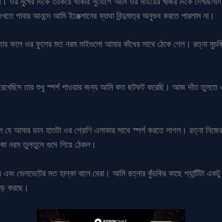
্দরী। ওর মুখের দিকে তাকিয়ে থাকার সুযোগে আমি ওর মাইয়ের খাঁজর দিকে দেখছিলা
েখতে পাবার আনন্দে আমি ইঞ্জেক্শানের ব্যাথা বিন্দুমাত্র অনুভব করতে পারলাম না।
ল, যার ফলে ওর ফুলের মত নরম মাইগুলো আমার কাঁধের সাথে ঠেকে গেল। রত্না মু
 রেখেছিস তার শুধু স্পর্শ পাওয়ার জন্য আমি কত ছটফট করেছি। আজ দাঁত তুলত
াল যে আমার ডান হাতটা ওর শ্রোণি এলাকার সাথে স্পর্শ করতে লাগল। রত্না নিজ
 ঢাকা নরম তুলতুলে গুদে গিয়ে ঠেকল।
এবং ভেলভেটের মত হাল্কা বালে ঘেরা। আমি রত্নার কুঁচকির কাছে প্যান্টিটা একটু
ড়হড় করছে।