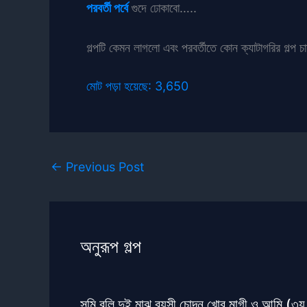
পরবর্তী পর্বে
গুদে ঢোকাবো…..
গল্পটি কেমন লাগলো এবং পরবর্তীতে কোন ক্যাটাগরির গল্প চ
মোট পড়া হয়েছে:
3,650
←
Previous Post
অনুরূপ গল্প
সুমি বুলি দুই মাঝ বয়সী চোদন খোর মাগী ও আমি (৩য় 