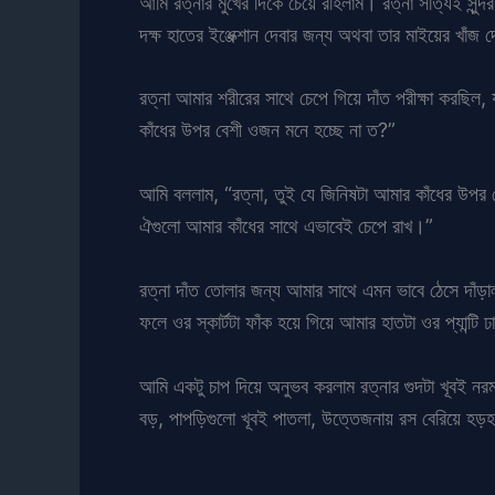
আমি রত্নার মুখের দিকে চেয়ে রহিলাম। রত্না সত্যিই সুন
দক্ষ হাতের ইঞ্জেক্শান দেবার জন্য অথবা তার মাইয়ের খাঁজ দ
রত্না আমার শরীরের সাথে চেপে গিয়ে দাঁত পরীক্ষা করছি
কাঁধের উপর বেশী ওজন মনে হচ্ছে না ত?”
আমি বললাম, “রত্না, তুই যে জিনিষটা আমার কাঁধের উপর
ঐগুলো আমার কাঁধের সাথে এভাবেই চেপে রাখ।”
রত্না দাঁত তোলার জন্য আমার সাথে এমন ভাবে ঠেসে দাঁড়
ফলে ওর স্কার্টটা ফাঁক হয়ে গিয়ে আমার হাতটা ওর প্যান্টি
আমি একটু চাপ দিয়ে অনুভব করলাম রত্নার গুদটা খূবই নরম 
বড়, পাপড়িগুলো খূবই পাতলা, উত্তেজনায় রস বেরিয়ে হ