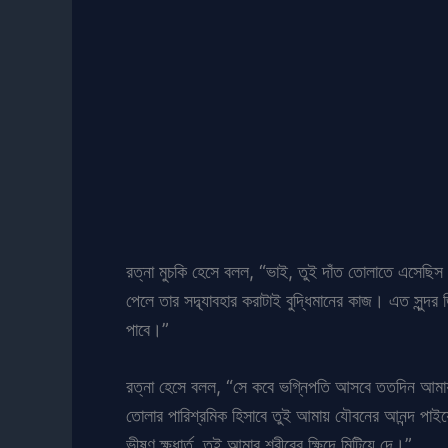
রত্না মুচকি হেসে বলল, “ভাই, তুই দাঁত তোলাতে এসেছিস 
পেলে তার সদ্ব্যাবহার করাটাই বুদ্ধিমানের কাজ। এত সুন
পাবে।”
রত্না হেসে বলল, “সে কবে ভগ্নিপতি আসবে ততদিন আমায় 
তোলার পারিশ্রমিক হিসাবে তুই আমায় যৌবনের আনন্দ পাইয়ে
ভীষণ ক্ষুধার্ত, তুই আমার শরীরের ক্ষিদে মিটিয়ে দে।”