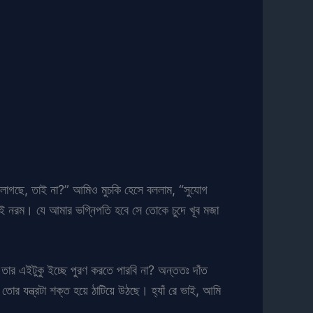
জা লাগছে, তাই না?” আমিও মুচকি হেসে বললাম, “সুযোগ
খূবই নরম। যে আমার ভগ্নিপতি হবে সে তোকে চুদে খূব মজা
র এইটুকু ইচ্ছে পুরণ করতে পারবি না? অন্ততঃ দাঁত
োর যন্ত্রটা শক্ত হয়ে ঠাটিয়ে উঠছে। হ্যাঁ রে ভাই, আমি