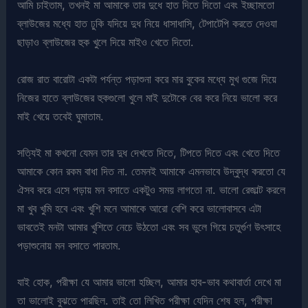
আমি চাইতাম, তখনই মা আমাকে তার দুধে হাত দিতে দিতো এবং ইচ্ছামতো
ব্লাউজের মধ্যে হাত ঢুকি যদিয়ে দুধ নিয়ে ধাসাধাসি, টেপাটেপি করতে দেওযা
ছাড়াও ব্লাউজের হুক খুলে দিয়ে মাইও খেতে দিতো.
রোজ রাত বারোটা একটা পর্যন্ত পড়াশুনা করে মার বুকের মধ্যে মুখ গুজে দিয়ে
নিজের হাতে ব্লাউজের হুকগুলো খুলে মাই দুটোকে বের করে নিয়ে ভালো করে
মাই খেয়ে তবেই ঘুমাতাম.
সত্যিই মা কখনো যেমন তার দুধ দেখতে দিতে, টিপতে দিতে এবং খেতে দিতে
আমাকে কোন রকম বাধা দিত না. তেমনই আমাকে এমনভাবে উদ্বুদ্ধ করতো যে
ঐসব করে এসে পড়ায় মন বসাতে একটুও সময় লাগতো না. ভালো রেজাল্ট করলে
মা খুব খুমি হবে এবং খুশি মনে আমাকে আরো বেশি করে ভালোবাসবে এটা
ভাবতেই মনটা আমার খুশিতে নেচে উঠতো এবং সব ভুলে গিয়ে চতুর্গুণ উৎসাহে
পড়াশুনোয় মন বসাতে পারতাম.
যাই হোক, পরীক্ষা যে আমার ভালো হচ্ছিল, আমার হাব-ভাব কথাবার্তা দেখে মা
তা ভালোই বুঝতে পারছিল. তাই তো লিখিত পরীক্ষা যেদিন শেষ হল, পরীক্ষা