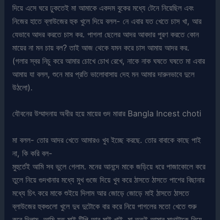
দিয়ে এসে ঘরে ঢুকতেই মা আমাকে একদম বুকের মধ্যে টেনে নিয়েছিল এবং
নিজের হাতে ব্লাউজের হুক খুলে দিয়ে বলল- নে এবার যত খেতে চাস খা, আর
যেভাবে আদর করতে চাস কর. পাগলা ছেলের আদর আবদার পুরণ করতে কোন
মায়ের না মন চায় বল? তাই আজ থেকে যমন করে চাস আমায় আদর কর.
(গলার স্বর নিচু করে আমার চোখে চোখ রেখে, নাকে নাক ঘষতে ঘষতে মা এবার
আমায় যা বলল, শুনে মার প্রতি ভালোবাসায় দেহ মন আমার দারুনভাবে দুলে
উঠলো).
যৌবনের উম্মাদনায় অধীর হয়ে মায়ের গুদ মারার Bangla Incest choti
মা বলল- তোর আদর খেতে আমারও খুব ইচ্ছে করছে. তোর বাবাকে কাছে পাই
না, কি করি বল-
মুহুর্তেই আমি সব ভুলে গেলাম. মনের আনন্দে মাকে জড়িয়ে ধরে পাজাকোলে করে
তুলে নিয়ে গুদখানার মধ্যে মুখ গুজে দিয়ে খুব করে ঠাসতে ঠাসতে পাশের বিছানার
মধ্যে চিৎ করে মাকে শুইয়ে দিলাম আর জোড়ে জোড়ে মাই ঠাসতে ঠাসতে
ব্লাউজের হুকগুলো খুলে দুধ দুটোকে বার করে নিয়ে পাগলের মতো খেতে শুরু
করে দিলাম. আমি যত মাই টিপি আর মাই খাই, মা ততই আমার মাথাটাকে নিয়ে