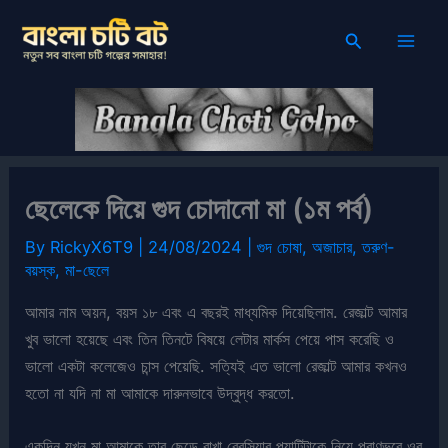
Skip
Search
to
content
ছেলেকে দিয়ে গুদ চোদানো মা (১ম পর্ব)
By
RickyX6T9
|
24/08/2024
|
গুদ চোষা
,
অজাচার
,
তরুণ-
বয়স্ক
,
মা-ছেলে
আমার নাম অয়ন, বয়স ১৮ এবং এ বছরই মাধ্যমিক দিয়েছিলাম. রেজাল্ট আমার
খুব ভালো হয়েছে এবং তিন তিনটে বিষয়ে লেটার মার্কস পেয়ে পাস করেছি ও
ভালো একটা কলেজেও চান্স পেয়েছি. সত্যিই এত ভালো রেজাল্ট আমার কখনও
হতো না যদি না মা আমাকে দারুনভাবে উদ্বুদ্ধ করতো.
একদিন যখন মা আমাকে তার ছেড়ে রাখা ব্রেসিয়ার প্যান্টিটাকে নিয়ে প্রাণভরে ওর