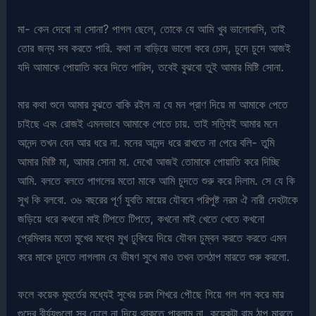
মা- কেন দেবো না সোনা? পাগল ছেলে, তোকে যে আমি খুব ভালোবাসি, তাই
তোর জন্য সব করতে পারি. কথা না বাড়িয়ে ভালো করে চোদ, চুদে চুদে আজই
যদি আমাকে পোয়াতি করে দিতে পারিস, তবেই বুঝবো তুই আমার মিষ্টি সোনা.
মার কথা শুনে আমার বুঝতে বাকি রইল না যে মন প্রাণ দিয়ে মা আমাকে পেতে
চাইছে এবং রোজই এমনভাবে আমাকে পেতে চায়. তাই সত্যিই আমার মনে
আনন্দ তখন যেন আর ধরে না. মনের আনন্দ ধরে রাখতে না পেরে বলি- তুমি
আমার মিষ্টি মা, আমার সোনা মা. দেখো আজই তোমাকে পোয়াতি করে দিচ্ছি
আমি. বলতে বলতে পাগলের মতো মাকে আমি চুদতে শুরু করে দিলাম. সে যে কি
সুখ কি বলবো. ৩৬ বছরের পূর্ণ যুবতি মায়ের যৌবনে পরিপুষ্ট নরম ঐ নারী দেহটাকে
জড়িয়ে ধরে কখনো মাই টিপতে টিপতে, কখনো মাই খেতে খেতে কখনো
প্রেমিকার মতো মুখের মধ্যে মুখ ঢুকিয়ে দিয়ে যৌবন চুম্বন করতে করতে এমন
করে মাকে চুদতে লাগলাম যে ভীষণ সুখে মাও তখন তলঠাপ মারতে শুরু করলো.
ফলে কয়েক মুহুর্তের মধ্যেই সুখের চরম শিখরে পৌছে গিয়ে গল গল করে মার
গুদের বীর্য্যগুলো সব ঢেলে না দিয়ে থাকতে পারলাম না. কয়েকটা রাম ঠাপ মারতে