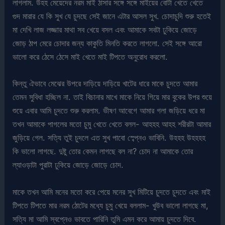
লাগলাম. উহহ মেয়েদের নরম মাই ঠাসার সঙ্গে সঙ্গে মাইয়ের বোটা খেতে খেতে
গুদ মারার যে কি সুখ যে চুদছে সেই জানে এটার আসল সুখ. চোদাচুদি শুরু হতেই
মা দেখি লাজ লজ্জার মাথা সব খেয়ে বসল এবং আমাকে সবটা ঢুকিয়ে জোড়ে
জোড় ঠাপ মেরে চোদার জন্য কাকুতি মিনতি করতে লাগলো. সেই সঙ্গে আরো
ভালো করে ঠেসে ঠেসে মাই খেতে মাই টিপতে অনুরোধ করলো.
কিন্তু ঐভাবে মেঝের উপরে দাড়িয়ে দাড়িয়ে খাটের ধারে মাকে চুদতে আমার
তেমন সুবিধা হচ্ছিল না. তাই বিচানার মাখে মাকে নিয়ে গিয়ে মার বুকের উপর শুয়ে
শুয়ে এবার আমি চুদতে শুরু করলাম. ভীষণ আবেগে আমার গলা জড়িয়ে ধরে মা
তখন আমাকে পাগলের মতো চুমু খেতে খেতে বলল- আহহহ আহহ শরীরটা আমার
জুড়িয়ে গেল. সত্যি তুই চুদলে এত সুখ পাবো স্ব্প্নেও ভাবিনি. উহহহ উহহহহ
কি ভালো লাগছে. দুষ্টু তোর কেমন লাগছে বল না? চোদ না আমাকে তোর
ল্যাওড়াটা পুরাটা ঢুকিয়ে জোড়ে জোড়ে চোদ.
মাকে তখন আমি মনের মতো করে পেয়ে মনের সুখ মিটিয়ে চুদতে চুদতে এবং মাই
টিপতে টিপতে মার নরম ঠোটের মধ্যে চুমু খেয়ে বললাম- খুউব ভালো লাগছে মা,
সত্যি মা আমি স্বপ্নেও ভাবতে পারিনি তুমি এমন করে আমায় চুদতে দিবে.