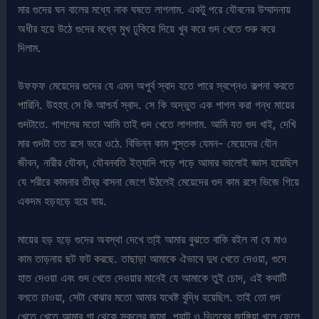
মার গুদের ঘন বালের মধ্যে নাক ঘষতে লাগলাম. একটু পরে যৌবনের উম্মাদনায়
অধীর হয়ে উঠে গুদের মধ্যে মুখ ঢুকিয়ে দিয়ে খুব করে গুদ খেতে শুরু করে
দিলাম.
উফফফ মেয়েদের গুদের যে এমন অপুর্ব স্বাদ হতে পারে স্বপ্নেও কল্পনা করতে
পারিনি. উহহহ সে কি আশ্চর্য স্বাদ. সে কি অদ্ভুত এক পাগল করা গন্ধ মায়ের
গুদটাতে. পাগলের মতো আমি তাই গুদ খেতে লাগলাম. আমি যত গুদ খাই, দেখি
মার গুদটা তত রসে ভরে ওঠে. বিভিন্ন কাম পুস্তক যেমন- মেয়েদের যৌন
জীবন, নারীর যৌবন, যৌবনবতি ইত্যাদি পড়ে পড়ে আমার ভালোই জ্ঞাস হয়েছিল
যে শরীরে কামনার তীব্র বাসনা জেগে উঠলেই মেয়েদের গুদ কাম রসে ভিজে গিয়ে
একদম হড়হড়ে হয়ে যায়.
মায়ের হড় হড়ে গুদের অবস্থা দেখে তা্ই আমার বুঝতে বাকি রইল না যে মাও
কাম তাড়নায় ছট ফট করছে. তাছাড়া আমাকে ঐভাবে দুধ খেতে দেওয়া, গুদে
হাত দেওয়া এবং গুদ খেতে দেওয়ার মানেই যে আমাকে তুই চোদ, এই কথাটি
বলতে চাওয়া, সেটা বোঝার মতো আমার যথেষ্ট বুদ্ধি হয়েছিল. তাই তো গুদ
খেতে খেতে আমার গা থেকে স্কুলের জামা, প্যান্ট ও ভিতরের জাঙ্গিয়া খুলে ফেলে