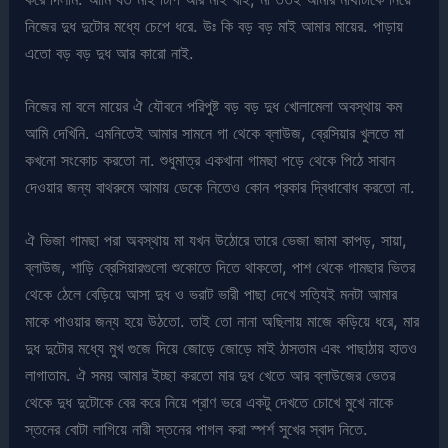
নিজের দুধ দুটোর মধ্যে চেপে ধরে. উঃ কি বড় বড় মাই আমার মায়ের. পাড়ায়
এতো বড় বড় দুধ আর কারো নাই.
নিজের মা বলে মায়ের ঐ যৌবনে পরিপুষ্ট বড় বড় দুধ খোলামেলা অবস্থায় কম
আমি দেখিনি. এমনিতেই আমার সামনে গা থেকে ব্লাউজ, ব্রেসিয়ার খুলতে মা
কখনো সংকোচ করতো না. শুধুমাত্র একখানা গামছা পড়ে থেকে পিঠে সাবান
দেওয়ার জন্য বাথরুমে আমায় ডেকে নিতেও কোন প্রকার দ্বিধাবোধ করতো না.
ঐ ভিজা গামছা পরা অবস্থায় মা যখন উঠোরে তারে ভেজা জামা কাপড়, সায়া,
ব্লাউজ, শাড়ি ব্রেসিয়ারগুলো শুকোতে দিতে থাকতো, পাশ থেকে গামছার ভিতর
থেকে ঠেলে বেড়িয়ে আসা দুধ ও ভরাট ভারী পাছা দেখে সত্যিই মনটা আমার
মাকে পাওয়ার জন্য হয়ে উঠতো. তাই তো নানা অছিলায় মাজে কড়িয়ে ধরে, মার
দুধ দুটোর মধ্যে মুখ গুজে দিয়ে জোড়ে জোড়ে মাই ঠাসতাম এবং পাছাঠায় হাতও
লাগাতাম. ঐ সময় আমার ইচ্ছা করতো মার দুধ খেতে আর ব্লাউজের ভেতর
থেকে দুধ দুটোকে বের করে নিয়ে প্রাণ ভরে একটু দেখতে চোখে মুখে নাকে
স্তনের বোটা লাগিয়ে নারী স্তনের পাগল করা স্পর্শ সুখের স্বাদ নিতে.