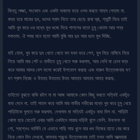
কিন্তু লজ্জা, সংকোন এবং একটা অজানা ভয়ে ওসব করতে সাহস পেতাম না.
বাধ্য হয়ে মায়ের দুধ, গুদের স্বাদ নিতে তার ছেড়ে রাখা ব্রা, প্যান্টি নিয়ে তাই
আমি খুব করে ওর মধ্যে মুখ গুজে দিয়ে পাগলের মতো চুমু খেতাম আর গন্ধ
শুকতাম. ঐ সময় মনে হতো আমি বুঝি মার দুধ আর গুদে মুখ দিচ্ছি.
যাই হোক, খুব করে দুধ খেতে খেতে মন যখন ভরে গেল, মুখ নিচে নামিযে নিয়ে
গিয়ে আমি মার পেট ও নাভীতে চুমু খেতে শুরু করলাম, আর দেখি মা চোখ বন্ধ
করে আমার আদর বেশ ভলো করেই উপভোগ করছে এবং দারুন উত্তেজনায় ঘণ
ঘণ শ্বাস নিচ্ছে ও উহহহ উহহহহ উহহ আহহহ আহহহ আহহ করছে.
তাইতো বুঝতে বাকি রইল না মা আজ আমাকে কোন কিছু করতে সত্যিই একটুও
বাধা দেবে না. তাই সাহস করে আমি মার নাভীর গভীরের মধ্যে খুব করে চুমু খেয়ে
শাড়িটাকে খুলতে শুরু করলাম. দেখলাম মা সত্যিই একটুও বাধা দিল না. শাড়িটা
খোলা হয়ে যেতেই এবার আমি একটানে সায়ার দড়িটা খুলে ফেলি. উফফফ মা
গো, স্বপ্নেও ভাবিনি যে এভাবে শাড়ি সায় খুলে মার গুদ নিজের হাতে বের করে
নিয়ে কোন দিন দেখবো, কামনার প্রচন্ড উত্তেজনায় তাই তখন আমি আত্মহারা