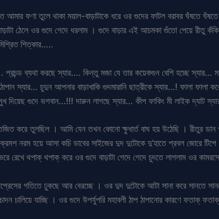
াতে আমার ফণা তুলে থাকা ময়াল-বাড়াটাকে ধরে ওর গুদের ফাটল বরাবর ঘঁষতে ঘঁষতে 
়াটা ঠেলে ওর গুদে গেদে ধরলাম । গুদে বাড়ার এই আচমকা গুঁতো পেয়ে রীতু কঁকি
মিশ্রিত শিত্কার…..
প্রচন্ড ব্যথা করছে স্যার…. কিন্তু মজা যে তার কয়েকগুন বেশি হচ্ছে স্যার
পান স্যার… চুদুন আপনার বাড়াখাকি গুদমারানি ছাত্রীকে স্যার…! ফালা ফালা কর
খ দিয়েছ গুদে ভগবান…!!! দারুন লাগছে স্যার… কীপ ফাকিং মী লাইক দ্যাট স
জিত করে তুলছিল । আমি যেন তখন কোনো ক্ষুধার্ত বাঘ হয় উঠেছি । রীতুর ডান পা
ক্রমশ নরম হয়ে আসা কচি ডাবের সাইজের দুদ দুটোকে দু’হাতে প্রবল জোরে টিপে ধর
 ভরে রেখে থপাক্ থপাক্ করে ওর গুদে বাড়াটা গেদে গেদে চুদতে লাগলাম ওর কামরস
ক্সপ্রেসের গতিতে ঢুকছে আর বেরচ্ছে । ওর দুদ দুটোকে আটা সানা করে সানতে সান
 চোদন চালিয়ে যাচ্ছি । ওর গুদে উপর্যুপরি মহাবলী ঠাপ ঠাপানোর কারণে ফতাক্ ফ