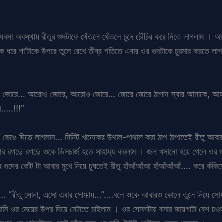
আধবসা অবস্থায় রীতুর গুদটাকে থেঁতলে থেঁতলে চুদে চৌঁচির করে দিতে লাগলাম । আম
ধরে পা’টাকে উপরে তুলে রেখে তীব্র গতিতে এবার ওর গুদটাকে চুরমার করতে লাগ
্যার… জোরে… আরোও জোরে, আরোও জোরে… জোরে জোরে ঠাপান স্যার আমাকে, আহ্ 
…..!!!”
্প ভেঙে দিতে লাগলাম… মিনিট খানেকের উথাল-পাথাল করা ঠাপ ঠাপাতেই রীতু আবার
পর রগড়ে রগড়ে ওকে ডিসচার্জ হতে সাহায্য করলাম । জল খসানো হয়ে গেলে ওর গুদ
ের কোঁট টা আবার মুখে নিয়ে চুষতেই রীতু হাঁআঁআঁআ হাঁআঁআঁআঁ…. করে কঁকি
ম… “রীতু সোনা, এসো এবার সোফায়…”….বলে ওকে আবারও কোলে তুলে নিয়ে সোফা
ি ওর মেয়ের উপর দিয়ে মেটাতে চাইলাম । ওর সোফাটায় বসার জায়গাটা বেশ চওড়