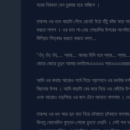
ঘরের নিরবতা যেন চুরমার হয়ে যাচ্ছিল ।
তারপর ওর গুদে বাড়াটা গেঁথে রেখেই উঠে হাঁটু ভাঁজ করে 
করতে লাগল । ওর ডান পা-যের গোড়ালির উপরের অংশটাকে 
মিশ্রিত শিত্কার করতে করতে বলল…
“ওঁহ্ ওঁহ্ ওঁহ্…. স্যার… আবার হিসি হবে স্যার… স
জোরে জোরে চুদুন আমার গুদটাকেএএএএএ স্যাএএএএরররর
আমি ওর কথায় আরোও গর্মে গিয়ে প্রাণপনে ওর গুদটার দর
বিছানার উপর । আমি বাড়াটা বের করে নিয়ে ওর কোঁটের উ
ওকে আরোও তড়পিয়ে ওর জল টেনে আনতে লাগলাম । ওর গুদ
তারপর ওর গুদ আর দুদ হাত নিয়ে চটকাতে চটকাতে বললা
কিন্তু কোনোদিন কুত্তা-পোজে চুদতে দেয়নি । সেই সখ আম