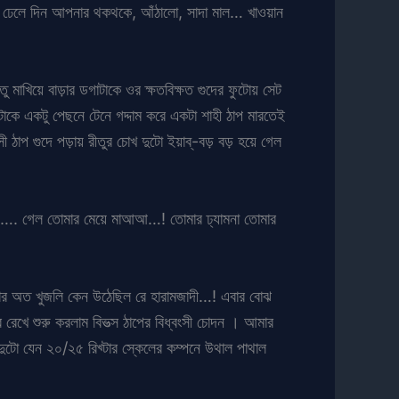
খে ঢেলে দিন আপনার থকথকে, আঁঠালো, সাদা মাল… খাওয়ান
মাখিয়ে বাড়ার ডগাটাকে ওর ক্ষতবিক্ষত গুদের ফুটোয় সেট
কে একটু পেছনে টেনে গদ্দাম করে একটা শাহী ঠাপ মারতেই
াপ গুদে পড়ায় রীতুর চোখ দুটো ইয়াব্-বড় বড় হয়ে গেল
োওও…. গেল তোমার মেয়ে মাআআ…! তোমার ঢ্যামনা তোমার
ানোর অত খুজলি কেন উঠেছিল রে হারামজাদী…! এবার বোঝ
রেখে শুরু করলাম বিভত্স ঠাপের বিধ্বংসী চোদন । আমার
দুটো যেন ২০/২৫ রিখ্টার স্কেলের কম্পনে উথাল পাথাল