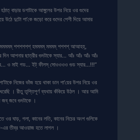
হঠাত্ বাড়ার ডগাটাকে আঙ্গুলের উপর নিয়ে ওর গুদের
য়ে উঠে দুটো পা’কে জড়ো করে গুদের পেশী দিয়ে আমার
… মমমমমম্ শশশশশশ্ হমমমম্ মমমম্ শশশশ্ আআহহ্,
ে দিন আপনার ছাত্রীর গুদটাকে স্যার… আঁঃ আঁঃ আঁঃ আঁঃ
্যার… ও মাই গড… ইট্ ফীলস্ সোওওওও গুড স্যার…!!!”
’টাকে নিজের ভাঁজ হয়ে থাকা ডান পা’য়ের উপর নিয়ে ওর
েছি । রীতু তৃপ্তিপূর্ণ ব্যথায় কঁকিয়ে উঠল । আর আমি
ে জব্ জবে গুদটাকে ।
তে ওর ঘাড়, গলা, কানের লতি, কানের নিচের অংশ গুলিকে
তাক্-এর তীব্র আওয়াজ হতে লাগল ।