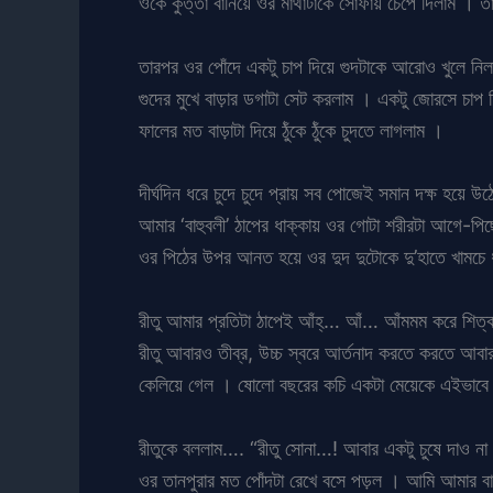
ওকে কুত্তা বানিয়ে ওর মাথাটাকে সোফায় চেপে দিলাম । 
তারপর ওর পোঁদে একটু চাপ দিয়ে গুদটাকে আরোও খুলে নিলাম
গুদের মুখে বাড়ার ডগাটা সেট করলাম । একটু জোরসে চাপ 
ফালের মত বাড়াটা দিয়ে ঠুঁকে ঠুঁকে চুদতে লাগলাম ।
দীর্ঘদিন ধরে চুদে চুদে প্রায় সব পোজেই সমান দক্ষ হয
আমার ‘বাহুবলী’ ঠাপের ধাক্কায় ওর গোটা শরীরটা আগে-প
ওর পিঠের উপর আনত হয়ে ওর দুদ দুটোকে দু’হাতে খামচে ধর
রীতু আমার প্রতিটা ঠাপেই আঁহ্… আঁ… আঁমমম করে শিত্ক
রীতু আবারও তীব্র, উচ্চ স্বরে আর্তনাদ করতে করতে আবা
কেলিয়ে গেল । ষোলো বছরের কচি একটা মেয়েকে এইভাবে
রীতুকে বললাম…. “রীতু সোনা…! আবার একটু চুষে দাও না বা
ওর তানপুরার মত পোঁদটা রেখে বসে পড়ল । আমি আমার বাড়