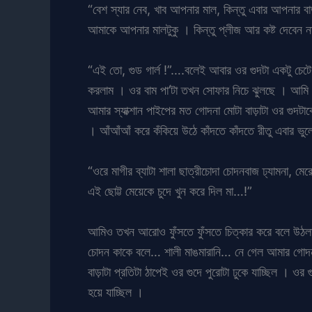
“বেশ স্যার নেব, খাব আপনার মাল, কিন্তু এবার আপনার ব
আমাকে আপনার মালটুকু । কিন্তু প্লীজ আর কষ্ট দেবেন ন
“এই তো, গুড গার্ল !”….বলেই আবার ওর গুদটা একটু চেটে গু
করলাম । ওর বাম পা’টা তখন সোফার নিচে ঝুলছে । আমি পা
আমার স্যাক্শান পাইপের মত গোদনা মোটা বাড়াটা ওর গুদটাক
। আঁআঁআঁ করে কঁকিয়ে উঠে কাঁদতে কাঁদতে রীতু এবার 
“ওরে মাগীর ব্যাটা শালা ছাত্রীচোদা চোদনবাজ ঢ্যামনা
এই ছোট্ট মেয়েকে চুদে খুন করে দিল মা…!”
আমিও তখন আরোও ফুঁসতে ফুঁসতে চিত্কার করে বলে উঠলাম…
চোদন কাকে বলে… শালী মাঙমারানি… নে গেল আমার গোদনা ব
বাড়াটা প্রতিটা ঠাপেই ওর গুদে পুরোটা ঢুকে যাচ্ছিল ।
হয়ে যাচ্ছিল ।