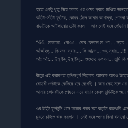
হাতে একটু থুতু নিয়ে আবার ওর গুদের দ্বারে মাখিয়ে ডানহ
আঁটো-সাঁটো ফুটোয়, কোমর ঠেলে আমার আখাম্বা, গোদনা বাড
বাড়াটাকে আটকানোর চেষ্টা করল । আর সেই সঙ্গে গোঁঙানি 
“ওঁওঁ.. মাআআ.. গোওও.. মেরে ফেললে মা গো…. স্যার…. 
আঁআঁহহ্… কি মজা স্যার…. কি আনন্দ… ওহ্ স্যার….!!! ঠা
আঁঃ আঁঃ… উম্ উম্ উম্ উম্… ওওওও ভগবান… তুমি কি সু
রীতুর এই ক্রমাগত তৃপ্তিপূর্ণ শিত্কার আমাকে আরও উত্তে
ষোড়ষী গুদটাকে কেলিয়ে ধরে রেখেছি । আর সেই সঙ্গে ওর 
আমার কোমরটাকে পেছনে এনে বাড়ার কেবল মুন্ডিটাকে গুদে
ওর টাইট ফুলটুসি গুদে আমার গদার মত বাড়াটা রাজধানী এ
চুষতে চাটতে শুরু করলাম । সেই সঙ্গে গুদের কিমা বানানো