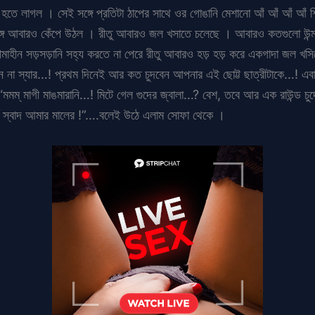
ম্প হতে লাগল । সেই সঙ্গে প্রতিটা ঠাপের সাথে ওর গোঙানি মেশানো আঁ আঁ আঁ আ
র্বাঙ্গ আবারও কেঁপে উঠল । রীতু আবারও জল খসাতে চলেছে । আবারও কতগুলো উন্মাদ
ীমাহীন সড়সড়ানি সহ্য করতে না পেরে রীতু আবারও হড় হড় করে একগাদা জল খসি
ন না স্যার…! প্রথম দিনেই আর কত চুদবেন আপনার এই ছোট্ট ছাত্রীটাকে…! এবা
ম্ মাগী মাঙমারানি…! মিটে গেল গুদের জ্বালা…? বেশ, তবে আর এক রাউন্ড চুদে
ব স্বাদ আমার মালের !”….বলেই উঠে এলাম সোফা থেকে ।