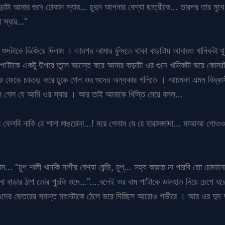
াড়াটা আমার গুদে ঢোকান স্যার… চুদুন আপনার বেশ্যা ছাত্রীকে… তারপর তার মু
া স্যার…”
দটাকে ভিজিয়ে দিলাম । তারপর আমার ফুঁসতে থাকা বাড়াটায় আবারও খানিকটা থুতু 
’টাকে একটু উপরে তুলে আস্তে করে আমার বাড়াটা ওর গুদে খানিকটা ভরে কোমরটা
ে ফেড়ে চড়চড় করে ঢুকে গেল ওর গুদের অন্ধকার গলিতে । আচমকা এমন বিধ্বংসী ঠ
ভুলে গেল যে আমি ওর স্যার । আর তাই আমাকে খিস্তি মেরে বলল…
, মেরে ফেলবি নাকি রে শালা মাঙচোদা…! মরে গেলাম যে রে হারামজাদা… মাআআ গ
 “চুপ শালী খানকি মাগীর বেশ্যা রেন্ডি, চুপ্… সহ্য করতে না পারবি তো চোদ
াড়ার ঠাপ তোর পুচকি গুদে…”….বলেই ওর বাম পা’টাকে ডানহাত দিয়ে চেপে ধরে 
 ওর গুদের ভেতরের সমস্ত মাংসটাকে ঠেলে ভরে দিচ্ছিল আরোও গভীরে । আর ওর দুদ 