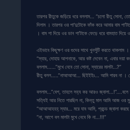
তারপর রীতুকে জড়িয়ে ধরে বললাম… “চলো রীতু সোনা, তোম
দিলাম । তারপর ওর পা’দুটোকে ফাঁক করে আমার বাম পা’টাকে 
। বাম পা দিয়ে ওর ডান পা’টাকে ফেড়ে ধরে বামহাত দিয়ে
এইভাবে কিছুক্ষণ ওর গুদের সাথে খুনসুঁটি করতে থাকলাম 
“স্যার, দোহায় আপনাকে, আর কষ্ট দেবেন না, এবার দয়া 
বললাম……”মুখে নেবে তো সোনা, স্যারের মালটা…?”
রীতু বলল…..”নাআআআ… ছিইইইঃ… আমি পারব না । ন
বললাম…”বেশ, তাহলে সহ্য কর আরও জ্বালা…!”….বলে আবার
সত্যিই আর নিতে পারছিল না, কিন্তু মাল আমি আজ ওর 
“আআআহহহ্ স্যার… মরে যাব আমি, প্রচন্ড জ্বালা করছে স্য
“না, আগে বল মালটা মুখে নেবে কি না…!!!”