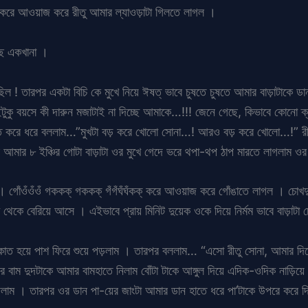
 আওয়াজ করে রীতু আমার ল্যাওড়াটা গিলতে লাগল ।
েছে একখানা ।
টছিল ! তারপর একটা বিচি কে মুখে নিয়ে ঈষত্ ভাবে চুষতে চুষতে আমার বাড়াটাকে 
ুকু বয়সে কী দারুন মজাটাই না দিচ্ছে আমাকে…!!! জেনে গেছে, কিভাবে কোনো ক
 শক্ত করে ধরে বললাম…”মুখটা বড় করে খোলো সোনা…! আরও বড় করে খোলো…!” 
ার ৮ ইঞ্চির গোটা বাড়াটা ওর মুখে গেদে ভরে থপা-থপ ঠাপ মারতে লাগলাম ওর
ল । গোঁওঁওঁওঁ গককক্ গককক্ গঁগঁঘঁঘঁকক্ করে আওয়াজ করে গোঁঙাতে লাগল । চোখ
কে বেরিয়ে আসে । এইভাবে প্রায় মিনিট দুয়েক ওকে দিয়ে নির্মম ভাবে বাড়াটা
কাত হয়ে পাশ ফিরে শুয়ে পড়লাম । তারপর বললাম… “এসো রীতু সোনা, আমার দিক
বাম দুদটাকে আমার বামহাতে নিলাম বোঁটা টাকে আঙ্গুল দিয়ে এদিক-ওদিক নাড়িয়ে 
দিলাম । তারপর ওর ডান পা-য়ের জাংটা আমার ডান হাতে ধরে পা’টাকে উপরে করে 