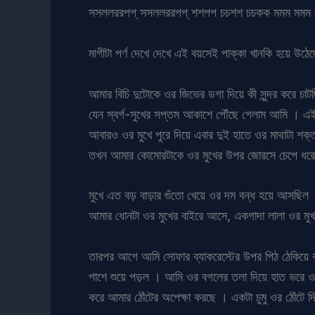
সসললররপপ্ সসললররপপ্ শশপপ চচশশ চচকক মমম মমম করে
মাগীটা পর্ণ দেখে দেখে এই বয়সেই পাক্কা খানকি হয়ে উঠ
আমার বিচি দুটোকে ওর জিভের ডগা দিয়ে কী সুন্দর করে চা
যেন স্বর্গ-সুখের সপ্তম আকাশে পৌঁছে গেলাম আমি । এইট
আবারও ওর মুখে পুরে দিয়ে এবার দুই হাতে ওর মাথাটা
তখন আমার কোমোরটাকে ওর মুখের উপর জোরসে চেপে ধরে আম
মুখে এত বড় বাড়ার গুঁতো খেয়ে ওর দম বন্ধ হয়ে আসছি
আমার ধোনটা ওর মুখের বাইরে আসে, একগাদা লালা ওর মুখ থে
তারপর আগে আমি সোফার ব্যাকরেস্টের উপর পিঠ ঠেকিয়ে 
পাশে শুয়ে পড়ল । আমি ওর বগলের তলা দিয়ে হাত ভরে ওর 
করে আমার ঠোঁটের অপেক্ষা করছে । একটা চুমু ওর ঠোঁটে 