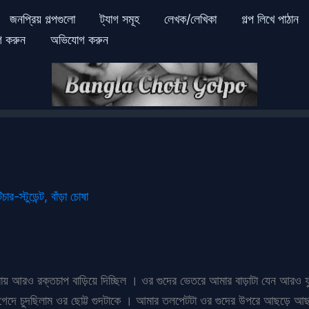
জনপ্রিয় গল্পগুলো
ট্যাগ সমূহ
লেখক/লেখিকা
গল্প লিখে পাঠান
গ করুন
অভিযোগ করুন
িচার-স্টুডেন্ট
,
বাঁড়া চোষা
শিরায় আরও রক্তচাপ বাড়িয়ে দিচ্ছিল । ওর গুদের ভেতরে আমার বাড়াটা যেন আর
 গেদে গেদে চুদছিলাম ওর ছোট্ট গুদটাকে । আমার তলপেটটা ওর গুদের উপরে আছড়