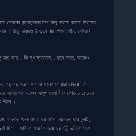
ার চোদনের ধুম্ধাড়াক্কা ঠাপে রীতু কাতরে কাতরে শিত্কার
লাম । রীতু আবারও উত্তেজনার শিখরে পৌঁছে গোঁঙানি
আহ্ আহ্… কি সুখ স্যারররর্… চুদুন স্যার, আরোও
ও ফর্ ফর্ করে এক গাদা জলের ফোয়ারা ছড়িয়ে দিল
ে আমার ডান হাতের আঙ্গুল গুলো দিয়ে চাপড় মেরে মেরে
য়ে উঠল ।
য় আছড়ে ফেললাম । ওর মা’কে চার বছর ধরে চুদছি,
াই ছিল । তাই সোফার কিনারায় ওর হাঁটু দুটোকে রেখে