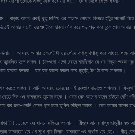
তারপর ওর পা’দুটোকে একটু ফাঁক করে ওর কচি, টাইট গুদটাকে ফেড়ে ধরলাম ।
 । বাড়ায় আবার একটু থুতু মাখিয়ে ওর পেছনে সোফার কিনারে হাঁটুর সাপোর্ট নিয়
দিতেই আমার বাড়াটা ওর গুদটাকে হাবলা ফাঁক করে পড় পড় করে ঢুকে গেল আবার ।
়ে উঠেছিলাম । আবারও আমার তলপেট টা ওর পোঁদে থপাক্ থপাক্ করে আছড়ে পড়ে আ
িছে আন্দলিত হতে লাগল । ঠাপগুলো এতো জোরে মারছিলাম যে ওর শক্ত-ডবকা-দৃঢ়
ে ফতাক্ ফতাক্… ফচ্ ফচ্ ফচাত্ ফচাত্ করে মুহুর্মুহু ঠাপ ঠাপাতে লাগলাম।
ার করতে লাগল । আমি আবারও চোদনের এই রফতার বাড়াতে লাগলাম । ফিফ্থ গিয়
র ছেড়ে দিল ওর কামরসের ভান্ডার টাকে । এবার যেন আগের বারের চাইতে বেশি প
 বার বার জল-খসানি চোদন চুদে চরম তৃপ্তি হচ্ছিল আমার । তবে আমার মালের
ড়া টা !”….বলে ওর সামনে দাঁড়িয়ে পড়লাম । রীতুও আমার বাধ্য ছাত্রীর মত আম
াটা ডানহাতে ধরে ওর মুখে পুরে দিলাম, বামহাতে ওর মাথাটা ধরে রেখে । রীতু য