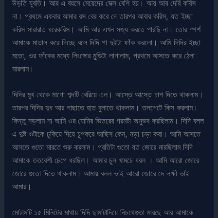
উড়তি যুবতি। আর এ বয়সে মেয়েদের সেক্স বেশি হয়। আয় আর দেরি করিস
না। প্রথমে একবার আমার রস বের করে দে তারপর আবার করিস, যত ইচ্ছা
করিস সারারাত ধরেকরিস। আমি আর এখন সজ্য করতে পারছি না। তোর স্পর্শ
আমাকে মাতাল করে দিচ্ছে বলে দিদি পা দুইটা ফাঁক করলো। আমি দিদির ইচ্ছা
মতো, ওর ফাঁকের মধ্যে লিংঙ্গোর মুন্ডিটা লাগালাম, প্রথমে আসতে করে ঠেলা
মারলাম।
দিদির মুখ থেকে মাগো শব্দটি বেরিয়ে এল। আস্তে আস্তে চাপ দিতে থাকলাম।
তারপর দিদির দুধ আর পাছাতে হাত বুলাতে থাকলাম। তলপেটে কিস করলাম।
কিন্তু নড়লাম না আমি ওর যোনির ভিতরের গরমটা অনুভব করছিলাম। দিদি বলল
এ দুষ্ট ওটাকে ঢুকিয়ে দিয়ে চুপকরে আছিস কেন, নড়া চড়া করা। আমি আসতে
আসতে গুতো মারতে শুরু করলাম। প্রতিটা গুতো যত জোরে মারছিলাম দিদি
আমাকে ততবেশী চেপে ধরছিল। আমার চুল খামচে ধরল । আমি আরো জোরে
জোরে গুতো দিতে থাকলাম। আমায় বলল ভাই আরো জোরে দে লক্ষী ভাই
আমার।
মোটামটি ১৫ মিনিটের মাথায় দিদি ছামাটাদিয়ে নিচথেগুতা মারছে আর আমাকে