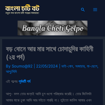
Skip
Search
to
content
বড় বোনে আর মার সাথে চোদাচুদির কাহিনী
(২য় পর্ব)
By
Soumo@92
|
22/05/2024
|
ভাই-বোন
,
অজাচার
,
মা-ছেলে
,
আপু/দিদি
এই গল্পের
পূর্ববর্তী পর্ব
আপু- বলল তোর জন্যই আমি চুল গুলো পরিষ্কার করেছি। তোর জিনিসটা
আমার মাঝে ঢুকা আমি আর সইতে পারছি না। তুইতো জানিস আমার এখন