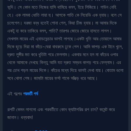
ফন্দি। সে কোন মতে নিজের হাসি থামিয়ে বলল, ইয়ে লিজিয়ে। গাউন নেহি
হে। এক লামবা ধোতি লায়া হু। আপকে পাতি কে লিয়েভি এক হ্যায়। বলে সে
চলেগেল। দরজা বন্ধ হতেই শোনা গেল, কিয়া চীজ হ্যায়। মা আমার দিকে
একটু হা করে তাকিয়ে বলল, পাতি? তারপর জোরে জোরে হাসতে লাগল।
দেখলাম মায়ের এই এ্যাডভেন্চার ভালই লাগছে।একটা ধুতি আর তোয়ালে আমার
দিকে ছুড়ে দিয়া মা কাঁচে-ঘেরা বাথরুমে ঢুকে গেল। আমি কাপড় এক টানে খুলে,
দ্রুত লুঙ্গীর মত করে ধুতিটা পরে ফেললাম। একবার মনে হল মা কাঁচের ওপার
থেকে আমাকে দেখছে কিন্তু আমি যত দ্রুত সম্ভব কাপড় পরে ফেল্লাম। এর
পর চোখ পড়ল মায়ের দিকে। কাঁচের মধ্যে দিয়ে ভালই দেখা যায়। বোতাম গুলো
সবে খোলা শেষ। জামাটা মায়ের ফর্সা গাকে আঁক্ড়ে ধরে আছে।
এই গল্পের
পরবর্তী পর্ব
গল্পটি কেমন লাগলো এবং পরবর্তীতে কোন ক্যাটাগরির গল্প চান? কমেন্ট করে
জানান। ধন্যবাদ!