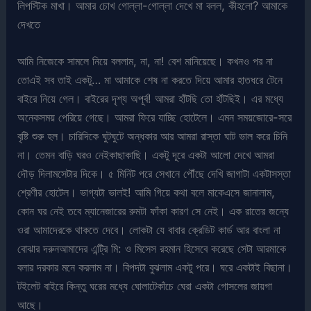
লিপস্টিক মাখা। আমার চোখ গোল্লা-গোল্লা দেখে মা বলল, কীহলো? আমাকে
দেখতে
আমি নিজেকে সামলে নিয়ে বললাম, না, না! বেশ মানিয়েছে। কখনও পর না
তোএই সব তাই একটু… মা আমাকে শেষ না করতে দিয়ে আমার হাতধরে টেনে
বাইরে নিয়ে গেল। বাইরের দৃশ্য অপূর্ব! আমরা হাঁটছি তো হাঁটছিই। এর মধ্যে
অনেকসময় পেরিয়ে গেছে। আমরা ফিরে যাচ্ছি হোটেলে। এমন সময়জোরে-সরে
বৃষ্টি শুরু হল। চারিদিকে ঘুটঘুটে অন্ধকার আর আমরা রাস্তা ঘাট ভাল করে চিনি
না। তেমন বাড়ি ঘরও নেইকাছাকাছি। একটু দূরে একটা আলো দেখে আমরা
দৌড় দিলামসেটার দিকে। ৫ মিনিট পরে সেখানে পৌঁছে দেখি জাগাটা একটাসস্তা
শ্রেণীর হোটেল। ভাগ্যটা ভালই! আমি গিয়ে কথা বলে মাকেএসে জানালাম,
কোন ঘর নেই তবে ম্যানেজারের রুমটা ফাঁকা কারণ সে নেই। এক রাতের জন্যে
ওরা আমাদেরকে থাকতে দেবে। লোকটা যে বাবার ক্রেডিট কার্ড আর বাংলা না
বোঝার দরুনআমাদের এন্ট্রি মি: ও মিসেস রহমান হিসেবে করেছে সেটা আরমাকে
বলার দরকার মনে করলাম না। বিপদটা বুঝলাম একটু পরে। ঘরে একটাই বিছানা।
টইলেট বাইরে কিন্তু ঘরের মধ্যে ঘোলাটেকাঁচে ঘেরা একটা গোসলের জায়গা
আছে।