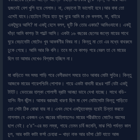
দুজনেই বেশ খুশি হয়ে গেলাম। না, বেড়ানো টা ভালোই হবে।আর বাবা তো
এসেই যাবে।হোটেলে গিয়ে হাত মুখ ধুয়ে আমি মা কে বললাম, মা, বাইরে
একটুঘুরে আসি? মা একটু হেসে বলল, ছুটি কি তোর একার? আমিওযাবো। একটু
দাঁড়া আমি কাপড় টা পাল্টে আসি। একটা ১৬ বছরের ছেলের জন্যে মায়ের সাথে
ঘুরে বেড়ানোটা মোটেও খুব আকর্ষণীয় বিষয় না। কিন্তু মা তো এর মধ্যে বাথরুমে
ঢুকে গেছে। আমি আর কি বলি। তবে মা যে কাপড় পরে বেরল তা যে মায়ের
ছিল তা আমার দেখেও বিশ্বাস হচ্ছিল না।
মা বাড়িতে সব সময় শাড়ি পরে বেশীরভাগ সময়ে তাও আবার মোটা সুতির। কিন্তু
আজকে মায়ের গায়েপশ্চিমি পোশাক। গায়ে একটা বাদামী রঙের শার্ট যেটা একটু
টাইট। ভেতরের হাল্কা গোলাপী ব্রাটা আবছা ভাবে দেখা যাচ্ছে। সাথে বডি-
হাগিং নীল জীন্স। আমার বরাবরই ধারণা ছিল মা বেশ মোটাসোটা কিন্তু শাড়িতে
তো সেটা ঠিক বোঝা যায় না। এখন দেখে একটুহতবম্ভ হয়েই চিন্তা করতে
লাগলাম যে একজন ৩৭ বছরের মহিলাহলেও মায়ের শরীরটাতে মোটেও বয়সের
ছাপ নেই। ৫’৪”-এর মত লম্বা, গায়ে তেমন চর্বি জমেনি, মাঝ পিঠ পর্যন্ত কাল
চুল, আর কাটা কাটা ফর্সা চেহারা – খাড়া নাক আর ডাঁসা ঠোট যাতে আজ