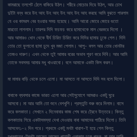
কামরাছে তলপেট ঠেলে বাকিয়ে উঠল। শরীরে মোচোর দিয়ে উঠল, আর চোখ
দুইটা বন্ধ করে উহ আহ উহ আহ উহ আহ উহ আহ করছে আমি বুঝতে পারলাম
যে ওর কামরস বের হওয়ার সময় হয়েছে। আমি আরো জোরে জোরে গুতো
মারতো লাগলাম। তারপর দিদি ফচফচ করে ছামাথেকে মাল বেরকরে দিলো ।
আর আমারও ধোন থেকে বীর্য চিরিত চিরিত করে দিদির ছামায় ঢুকে গেল। দিদি
তোর তো ফুলানো ছামা চুদে খুব মজা পেলাম। আপু- বলল আর তোর ধোনটার
তেজও দারুণ। এখন থেকে তুই আমার বরের অভাব পূরণ করে দিবি। আর আমি
তোকে সবসময় আমার মধু খাওয়াবো। বলে আমাকে একটা কিস করল।
মা মামার বাড়ি থেকে চলে এলো। মা আসতে না আসতে দিদি সব বলে দিলো।
বাবাকে ব্যবসার কাজে ভারত এলো আর সেইসুযোগে আমরাও একটু ঘুরে
আসবো। মা আর আমি তো শুনে বেশখুশি। প্রস্তুতি শুরু করে দিলাম। বাসে
করে কলকাতা। সেখানে ২ দিনেবাবার কাজ শেষ করে ট্রেনে উত্তরে। কিন্তু
কলকাতায় গিয়ে একটাসমস্যা দেখা দেওয়ায় বাবা আমাদের পাঠিয়ে দিলো। তিনি
আসবেন১-২ দিন পরে। প্রথমে একটু মনটা খারাপ-ই হয়ে গেল কিন্তু
যখনরাতের ট্রেনটা আস্তে আস্তে পাহাড়ী এলাকায় ঢুকে পড়ল, মা আর আমি