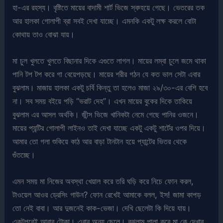
হা-এর রহস্য। বৃষ্টিতে মায়ের বাদামী শার্ট ভিজে স্বচ্হয়ে গেছে। ভেতরের তক
আর হালকা গোলাপী ব্রা সবই দেখা যাচ্ছে। এমনকি একটু লক্ষ করলে বোটা
কোথায় তাও বোঝা যায়।
মা চুল খুলতে খুলতে বিছানার দিকে এগুতে লাগল। মায়ের লম্বা চুলে জমে থাকা
পানি টপ টপ করে গা বেয়েপড়ছে। মায়ের শরীর গঠন যে কত ভাল সেটা এবার
বুঝলাম। মাজায় হালকা একটু চর্বি কিন্তু তা হলেও মাজা ২৯/৩০-এর বেশি হবে
না। সব সময় বইয়ে পড়ি “ভরাট দেহ”। এখন মায়ের বুকের দিকে তাকিয়ে
বুঝলাম এর আসল অর্থকি। জীন্স ভিজে খানিকটা নেমে গেছে পানির ওজনে।
মায়ের প্যন্টির গোলাপী লাইনও তাই দেখা যাচ্ছে একটু একটু শার্টের ওপর দিয়ে।
আমার তো গলা শুকিয়ে কাঠ আর বাড়া টানটান হয়ে প্যান্টের ভিতর থেকে
গুঁতচ্ছে।
এমন সময় মা নিজের অবস্থা খেয়াল করে তরি ঘড়ি করে নিচে ফোন করল,
টাওয়েল আওর ড্রেসিং গাউন? ফোন রেখেই আমাকে বলল, ইস! জামা কাপড়
তো নেই বাবা। আর দুজনেই কাক-ভেজা। দেখি ছেলেটা কি দিয়ে যায়।
একটুপরেই আবার টোকা। এবার অন্য ছেলে। বুঝলাম পালা করে মা কে দেখার