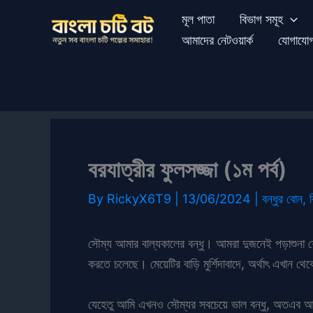
Skip
মূল পাতা
বিভাগ সমূহ
to
আমাদের নেটওয়ার্ক
যোগাযো
content
বরযাত্রীর ফুলসজ্জা (১ম পর্ব)
By
RickyX6T9
|
13/06/2024
|
বন্ধুর বোন
,
ব
সৌম্য আমার বাল্যকালের বন্ধু। আমরা দুজনেই পড়াশুনা শ
করতে চলেছে। মেয়েটির বাড়ি মুর্শিদাবাদে, অর্থাৎ এখান থ
যেহেতু আমি এখনও সৌম্যর সবচেয়ে ভাল বন্ধু, অতএব আ