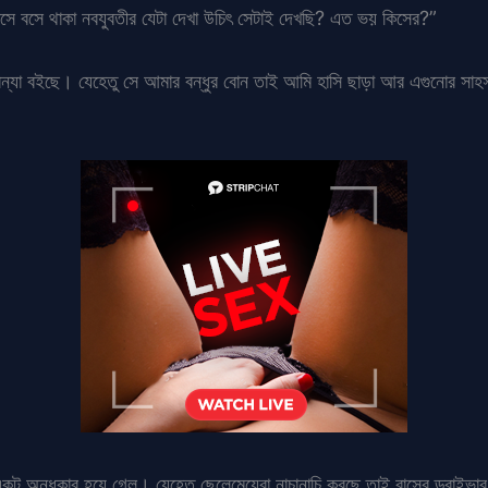
াসে বসে থাকা নবযুবতীর যেটা দেখা উচিৎ সেটাই দেখছি? এত ভয় কিসের?”
ের বন্যা বইছে। যেহেতু সে আমার বন্ধুর বোন তাই আমি হাসি ছাড়া আর এগুনোর সাহ
কটু অন্ধকার হয়ে গেল। যেহেতু ছেলেমেয়েরা নাচানাচি করছে তাই বাসের ড্রাইভার