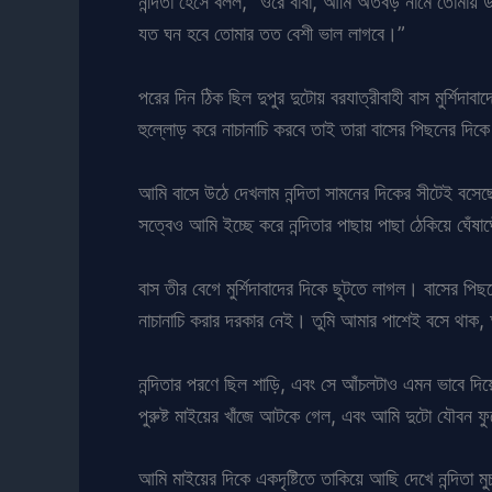
নন্দিতা হেসে বলল, “ওরে বাবা, আমি অতবড় নামে তোম
যত ঘন হবে তোমার তত বেশী ভাল লাগবে।”
পরের দিন ঠিক ছিল দুপুর দুটোয় বরযাত্রীবাহী বাস মুর্শিদ
হুল্লোড় করে নাচানাচি করবে তাই তারা বাসের পিছনের দি
আমি বাসে উঠে দেখলাম নন্দিতা সামনের দিকের সীটেই বসে
সত্বেও আমি ইচ্ছে করে নন্দিতার পাছায় পাছা ঠেকিয়ে ঘে
বাস তীর বেগে মুর্শিদাবাদের দিকে ছুটতে লাগল। বাসের
নাচানাচি করার দরকার নেই। তুমি আমার পাশেই বসে থাক,
নন্দিতার পরণে ছিল শাড়ি, এবং সে আঁচলটাও এমন ভাবে দিয়
পুরুষ্ট মাইয়ের খাঁজে আটকে গেল, এবং আমি দুটো যৌবন 
আমি মাইয়ের দিকে একদৃষ্টিতে তাকিয়ে আছি দেখে নন্দিতা ম