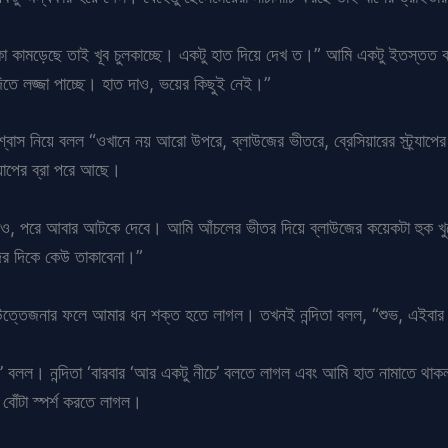
 কামড়েছে তাই খূব চুলকাচ্ছে। একটু হাত দিয়ে দেখ ত।” আমি একটু ইতস্তত করছ
িতে লজ্জা পাচ্ছে। হাত দাও, ভয়ের কিছুই নেই।”
ঘনিশ্বাস নিয়ে বলল “ওখানে নয় আরো উপরে, ব্লাউজের ভীতরে, ব্রেসিয়ারের স্ট্র্যাপ
ট্র্যাপের ব্রা পরে আছে।
লিয়ে দাও, পরে আবার আটকে দেবে। আমি আঁচলের ভীতর দিয়ে ব্লাউজের কয়েকটা হুক খু
ের দিকে কেউ তাকাবেনা।”
ম। উত্তেজনার ফলে আমার ধন শক্ত হতে লাগল। তখনই নন্দিতা বলল, “শুভ, এইব
ে’ বলল। নন্দিতা ‘বারবার ‘আর একটু নীচে’ বলতে লাগল এবং আমি হাত নামাতে থ
বোঁটা স্পর্শ করতে লাগল।