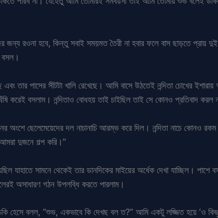
ায় ডাকতে পারব না। যেহেতু আমি তোমারই সমবয়সী তাই আমি তোমায় শুভ বলেই 
াবাদের জন্য রওনা হবে, কিন্তু সবাই সময়মত তৈরী না হবার ফলে বাস ছাড়তে প্রায় দ
কে বসল।
ছে এবং তার পাসের সীটটা খালি রেখেছে। আমি বাসে উঠতেই নন্দিতা চোখের ইশারা
ঁষাঘেঁষি করেই বসলাম। নন্দিতাও বোধহয় তাই চাইছিল তাই সে কোনও প্রতিবাদ কর
 পিছনের অংশে ছেলেমেয়েদের দল নাচানাচি আরম্ভ করে দিল। নন্দিতা নাচে কোনও 
 আমরা দুজনে গল্প করি।”
েছিল যাহাতে সামনে থেকেই তার ডানদিকের মাইয়ের অর্ধেক দেখা যাচ্ছিল। পাশে বসা
ফুলেরই অসাধারণ গঠন উপলব্ধি করতে পারলাম।
ুচকি হেসে বলল, “শুভ, একভাবে কি দেখছ বল ত?” আমি একটু লজ্জিত হয়ে ‘ও কিছু ন