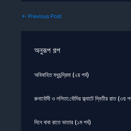
←
Previous Post
অনুরূপ গল্প
অবিবাহিত মধুচন্দ্রিমা (২য় পর্ব)
রুনাবৌদী ও ললিতা:বৌদির ফ্ল্যাটে দ্বিতীয় রাত (৩য় পর
দিনে বাবা রাতে ভাতার (১ম পর্ব)