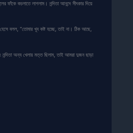
লের ফাঁকে কচলাতে লাগলাম। নন্দিতা আনন্দে সীৎকার দিয়ে
কি হেসে বলল, “তোমার খূব কষ্ট হচ্ছে, তাই না। ঠিক আছে,
ং নন্দিতা অন্য খেলায় মত্ত ছিলাম, তাই আমরা দুজন ছাড়া