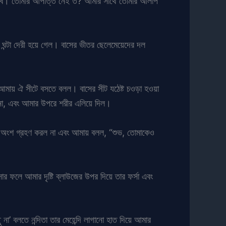
ডাকব। তোমার আপত্তি নেই ত? আমার সাথে তোমার আলাপ
ুই ঘন্টা দেরী হয়ে গেল। বাসের ভীতর ছেলেমেয়েদের দল
য় আমায় ঐ সীটে বসতে বলল। বাসের সীট যঠেষ্ট চওড়া হওয়া
ল না, এবং আমার উপরে শরীর এলিয়ে দিল।
রকম অংশ গ্রহণ করল না এবং আমায় বলল, “শুভ, তোমাকেও
র ফলে আমার দৃষ্টি ব্লাউজের উপর দিয়ে তার ফর্সা এবং
া’ বলতে নন্দিতা তার মেহেন্দি লাগানো হাত দিয়ে আমার