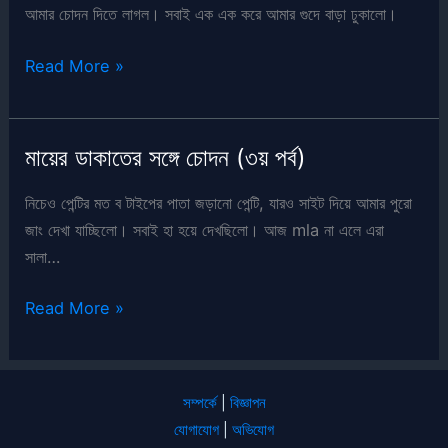
আমার চোদন দিতে লাগল। সবাই এক এক করে আমার গুদে বাড়া ঢুকালো।
সৎ
Read More »
মায়ের
পানিশমেন্ট
(৬ষ্ঠ
মায়ের ডাকাতের সঙ্গে চোদন (৩য় পর্ব)
পর্ব)
নিচেও পেন্টির মত ব টাইপের পাতা জড়ানো পেন্টি, যারও সাইট দিয়ে আমার পুরো
জাং দেখা যাচ্ছিলো। সবাই হা হয়ে দেখছিলো। আজ mla না এলে এরা
সালা…
মায়ের
Read More »
ডাকাতের
সঙ্গে
চোদন
সম্পর্কে
|
বিজ্ঞাপন
(৩য়
যোগাযোগ
|
অভিযোগ
পর্ব)