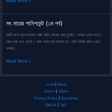
সৎ
Read More »
মায়ের
পানিশমেন্ট
(২য়
সৎ মায়ের পানিশমেন্ট (১ম পর্ব)
পর্ব)
আমি মনের সুখে তিনজন হাট্টা কাট্টা লোকের বাড়া চুদছি। আমার চোদন হলো।
আর তারা চলে গেলো। আজ পরেশ ঘর আসবে না। তাই আমার দুজন খেতে
বসলাম…
সৎ
Read More »
মায়ের
পানিশমেন্ট
(১ম
সম্পর্কে
|
বিজ্ঞাপন
পর্ব)
যোগাযোগ
|
অভিযোগ
Privacy Policy
|
Disclaimer
DMCA
|
T&C