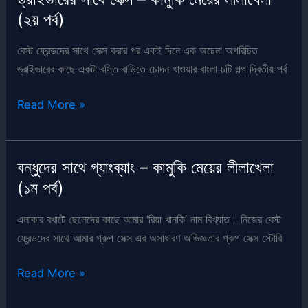
চাকর
(২য় পর্ব)
–
কামুকি
বেস্ট ফ্রেন্ডদের সাথে সেক্স করার পর একই দিনে এক অচেনা অপরিচিত
মেয়ের
ড্রাইভারের কাছে একটা বস্তি বাড়িতে চোদন খাওয়ার বাংলা চটি গল্প দ্বিতীয় পর্ব
লীলাখেলা
(৩য়
ড্রাইভারের
Read More »
পর্ব)
সাথে
সেক্স
–
বন্ধুদের সাথে গ্যাংব্যাং – কামুকি মেয়ের লীলাখেলা
কামুকি
(১ম পর্ব)
মেয়ের
লীলাখেলা
এলাকার বখাটে ছেলেদের কাছে আমার ‘রিয়া খানকি’ নাম বিখ্যাত। নিজের বেস্ট
(২য়
ফ্রেন্ডদের সাথে আমার গ্রুপ সেক্স এর অসাধারণ অভিজ্ঞতার গ্রুপ সেক্স স্টোরি
পর্ব)
বন্ধুদের
Read More »
সাথে