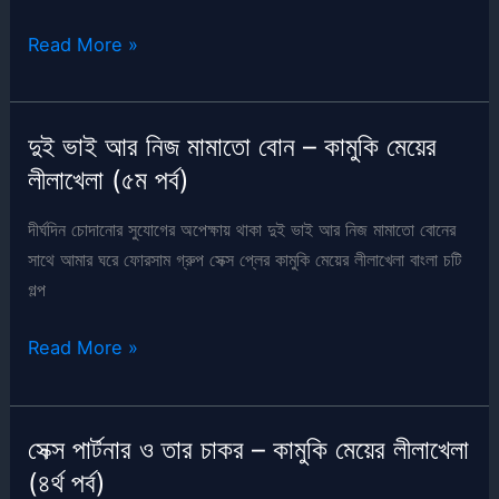
গ্রুপ
Read More »
সেক্স
স্টোরি
–
দুই ভাই আর নিজ মামাতো বোন – কামুকি মেয়ের
কামুকি
লীলাখেলা (৫ম পর্ব)
মেয়ের
লীলাখেলা
দীর্ঘদিন চোদানোর সুযোগের অপেক্ষায় থাকা দুই ভাই আর নিজ মামাতো বোনের
(৬ষ্ঠ
সাথে আমার ঘরে ফোরসাম গ্রুপ সেক্স প্লের কামুকি মেয়ের লীলাখেলা বাংলা চটি
পর্ব)
গল্প
দুই
Read More »
ভাই
আর
নিজ
সেক্স পার্টনার ও তার চাকর – কামুকি মেয়ের লীলাখেলা
মামাতো
(৪র্থ পর্ব)
বোন