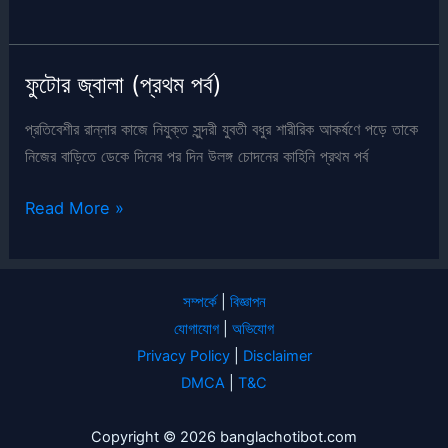
জ্বালা
(দ্বিতীয়
পর্ব)
ফুটোর জ্বালা (প্রথম পর্ব)
প্রতিবেশীর রান্নার কাজে নিযুক্ত সুন্দরী যুবতী বধুর শারীরিক আকর্ষণে পড়ে তাকে
নিজের বাড়িতে ডেকে দিনের পর দিন উলঙ্গ চোদনের কাহিনি প্রথম পর্ব
ফুটোর
Read More »
জ্বালা
(প্রথম
পর্ব)
সম্পর্কে
|
বিজ্ঞাপন
যোগাযোগ
|
অভিযোগ
Privacy Policy
|
Disclaimer
DMCA
|
T&C
Copyright © 2026 banglachotibot.com