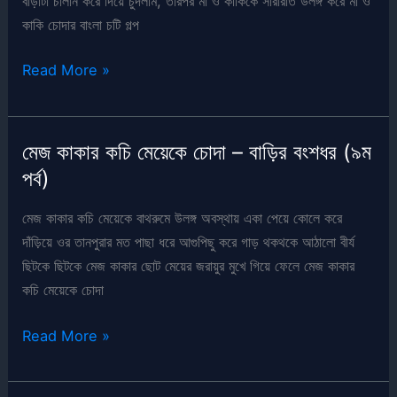
বাড়াটা চালান করে দিয়ে চুদলাম, তারপর মা ও কাকিকে সারারাত উলঙ্গ করে মা ও
–
কাকি চোদার বাংলা চটি গল্প
বাড়ির
মা
বংশধর
Read More »
ও
(১১
কাকিকে
পর্ব)
চোদা
মেজ কাকার কচি মেয়েকে চোদা – বাড়ির বংশধর (৯ম
–
পর্ব)
বাড়ির
বংশধর
মেজ কাকার কচি মেয়েকে বাথরুমে উলঙ্গ অবস্থায় একা পেয়ে কোলে করে
(১০
দাঁড়িয়ে ওর তানপুরার মত পাছা ধরে আগুপিছু করে গাড় থকথকে আঠালো বীর্য
পর্ব)
ছিটকে ছিটকে মেজ কাকার ছোট মেয়ের জরায়ুর মুখে গিয়ে ফেলে মেজ কাকার
কচি মেয়েকে চোদা
মেজ
Read More »
কাকার
কচি