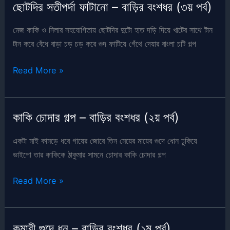
সামনে
ছোটদির সতীপর্দা ফাটানো – বাড়ির বংশধর (৩য় পর্ব)
ছোটদিকে
চোদা
মেজ কাকি ও নিলার সহযোগিতায় ছোটদির দুটো হাত দড়ি দিয়ে খাটের সাথে টান
–
টান করে বেঁধে বাড়া চড় চড় করে গুদ ফাটিয়ে গেঁথে দেয়ার বাংলা চটি গল্প
বাড়ির
ছোটদির
বংশধর
Read More »
সতীপর্দা
(৪র্থ
ফাটানো
পর্ব)
–
কাকি চোদার গল্প – বাড়ির বংশধর (২য় পর্ব)
বাড়ির
বংশধর
একটা মাই কামড়ে ধরে গায়ের জোরে তিন মেয়ের মায়ের গুদে ধোন ঢুকিয়ে
(৩য়
ভাইপো তার কাকিকে ঠাকুমার সামনে চোদার কাকি চোদার গল্প
পর্ব)
কাকি
Read More »
চোদার
গল্প
–
কুমারী গুদে ধন – বাড়ির বংশধর (১ম পর্ব)