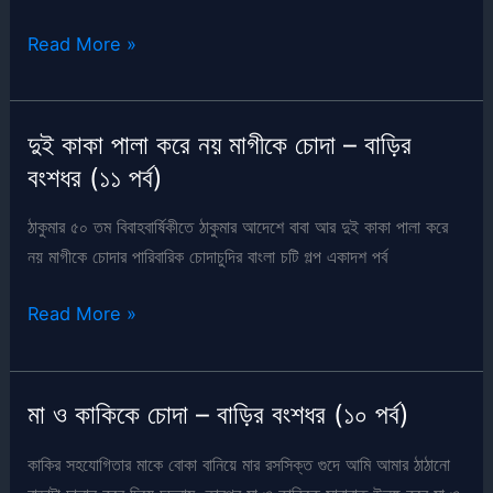
তনুজা
Read More »
দিকে
সবাই
মিলে
দুই কাকা পালা করে নয় মাগীকে চোদা – বাড়ির
চোদা
বংশধর (১১ পর্ব)
–
বাড়ির
ঠাকুমার ৫০ তম বিবাহবার্ষিকীতে ঠাকুমার আদেশে বাবা আর দুই কাকা পালা করে
বংশধর
নয় মাগীকে চোদার পারিবারিক চোদাচুদির বাংলা চটি গল্প একাদশ পর্ব
(শেষ
পর্ব)
দুই
Read More »
কাকা
পালা
করে
মা ও কাকিকে চোদা – বাড়ির বংশধর (১০ পর্ব)
নয়
মাগীকে
কাকির সহযোগিতার মাকে বোকা বানিয়ে মার রসসিক্ত গুদে আমি আমার ঠাঠানো
চোদা