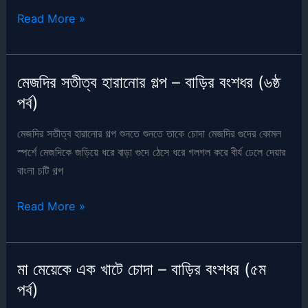
পর্ব)
চোদাচুদি
Read More »
ধরতে
গিয়ে
নিজেই
মেজদির সতীত্ব হারানোর গল্প – বাড়ির বংশধর (৬ষ্ঠ
চোদা
পর্ব)
খাওয়া
–
মেজদির সতীত্ব হারানোর গল্প শুনতে শুনতে তাকে চোদা মেজদির গুদের কোমল
বাড়ির
স্পর্শে মেজদিকে জড়িয়ে ধরে বাড়া গুদে ঠেসে ধরে গলগল করে বীর্য ঢেলে দেয়ার
বংশধর
বাংলা চটি গল্প
(৭ম
পর্ব)
মেজদির
Read More »
সতীত্ব
হারানোর
গল্প
মা মেয়েকে এক খাটে চোদা – বাড়ির বংশধর (৫ম
–
পর্ব)
বাড়ির