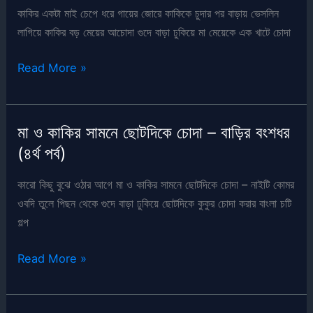
বংশধর
কাকির একটা মাই চেপে ধরে গায়ের জোরে কাকিকে চুদার পর বাড়ায় ভেসলিন
(৬ষ্ঠ
লাগিয়ে কাকির বড় মেয়ের আচোদা গুদে বাড়া ঢুকিয়ে মা মেয়েকে এক খাটে চোদা
পর্ব)
মা
Read More »
মেয়েকে
এক
খাটে
মা ও কাকির সামনে ছোটদিকে চোদা – বাড়ির বংশধর
চোদা
(৪র্থ পর্ব)
–
বাড়ির
কারো কিছু বুঝে ওঠার আগে মা ও কাকির সামনে ছোটদিকে চোদা – নাইটি কোমর
বংশধর
ওবদি তুলে পিছন থেকে গুদে বাড়া ঢুকিয়ে ছোটদিকে কুকুর চোদা করার বাংলা চটি
(৫ম
গল্প
পর্ব)
মা
Read More »
ও
কাকির